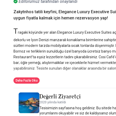
Editörümüz tarafından onaylandı
Zakytnhos tatili keyfini, Elegance Luxury Executive Sui
uygun fiyatla kalmak için hemen rezervasyon yap!
T
ragaki köyünde yer alan Elegance Luxury Executive Suites a
dekorlu ve İyon Denizi manzaralı konaklama birimlerine sahiptir.
süitleri modern tarzda mobilyalarla sıcak tonlarda döşenmişti
Bornoz ve terliklerin sunulduğu özel banyoda ücretsiz banyo 
Restaurant'ta eşsiz lezzetlerin tadını çıkarabilirsiniz. Cosi Café
bar; öğle yemeği, atıştırmalıklar ve içeceklerle hizmet vermekt
yapabilirsiniz. Tesiste sunulan diğer olanaklar arasında bir salon
Daha Fazla Oku
Değerli Ziyaretçi
2020 yılında katıldı
Tesisimizin sayfasına hoş geldiniz. Bu sitede ha
yorumlarını okuyabilir ve siz de kaldıysanız olu