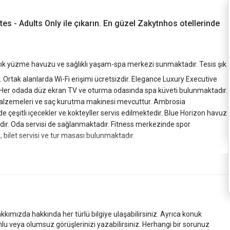
tes - Adults Only ile çıkarın. En güzel Zakytnhos otellerinde
çık yüzme havuzu ve sağlıklı yaşam-spa merkezi sunmaktadır. Tesis şık
 Ortak alanlarda Wi-Fi erişimi ücretsizdir. Elegance Luxury Executive
r. Her odada düz ekran TV ve oturma odasında spa küveti bulunmaktadır.
malzemeleri ve saç kurutma makinesi mevcuttur. Ambrosia
'de çeşitli içecekler ve kokteyller servis edilmektedir. Blue Horizon havuz
edir. Oda servisi de sağlanmaktadır. Fitness merkezinde spor
, bilet servisi ve tur masası bulunmaktadır.
kkımızda hakkında her türlü bilgiye ulaşabilirsiniz. Ayrıca konuk
mlu veya olumsuz görüşlerinizi yazabilirsiniz. Herhangi bir sorunuz