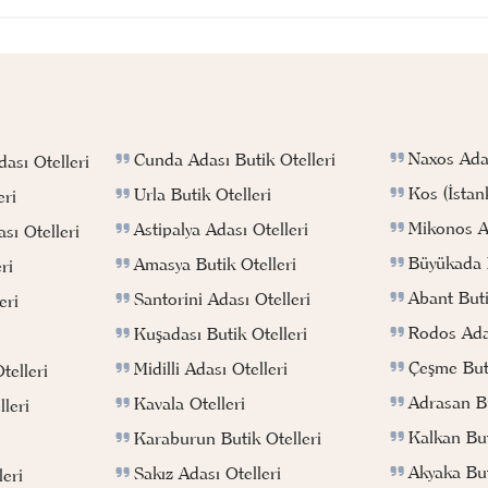
Naxos Adas
Cunda Adası Butik Otelleri
ası Otelleri
Kos (İstan
Urla Butik Otelleri
eri
Mikonos Ad
Astipalya Adası Otelleri
sı Otelleri
Büyükada B
Amasya Butik Otelleri
ri
Abant Buti
Santorini Adası Otelleri
eri
Rodos Adas
Kuşadası Butik Otelleri
Çeşme Buti
Midilli Adası Otelleri
telleri
Adrasan Bu
Kavala Otelleri
leri
Kalkan But
Karaburun Butik Otelleri
Akyaka But
Sakız Adası Otelleri
eri