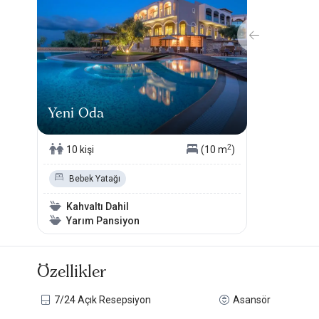
Yeni Oda
2
10 kişi
(10 m
)
Bebek Yatağı
Kahvaltı Dahil
Yarım Pansiyon
Özellikler
7/24 Açık Resepsiyon
Asansör