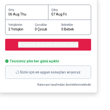
Giriş
Çıkış
06 Aug Thu
07 Aug Fri
Yetişkinler
Çocuklar
Bebekler
2 Yetişkin
0 Çocuk
0 Bebek
Tesisle doğrudan iletişime geçin
Tesisimiz yılın her günü açıktır
Sizin için en uygun sonuçları arıyoruz
Ratecare tarafından desteklenmektedir