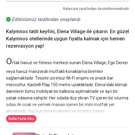
Ratecare tarafından desteklenmektedir
Editörümüz tarafından onaylandı
Kalymnos tatili keyfini, Elena Village ile çıkarın. En güzel
Kalymnos otellerinde uygun fiyatla kalmak için hemen
rezervasyon yap!
O
rtak havuz ve fitness merkezi sunan Elena Village, Ege Denizi
veya havuz manzaralı mutfaklı konaklama birimleri
sağlamaktadır. Tesiste ücretsiz Wi-Fi erişimi ve snack bar
mevcuttur. Kastelli Plajı 150 metre uzaklıktadır. Elena'daki klimalı
dairelerin tümü mobilyalı bir balkona açılmaktadır ve ayrı bir
yatak odasına sahiptir. Her odada düz ekran TV içeren bir oturma
odası ile ocak ve yemek masası içeren bir mini mutfak yer
almaktadır. Saç kurutma makinesi ve ücretsiz banyo
malzemeleri temin edilmektedir. Konuklar havuz ve güneşlenme
Daha Fazla Oku
terasındaki şezlonglarda dinlenebilir veya fitness merkezini
ziyaret edebilir. Diğer imkanlar arasında ortak salon ve tesis