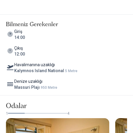
Bilmeniz Gerekenler
Giriş
14:00
Çıkış
12:00
Havalimanına uzaklığı
Kalymnos Island National
5 Metre
Denize uzaklığı
Massuri Plajı
950 Metre
Odalar
1
4