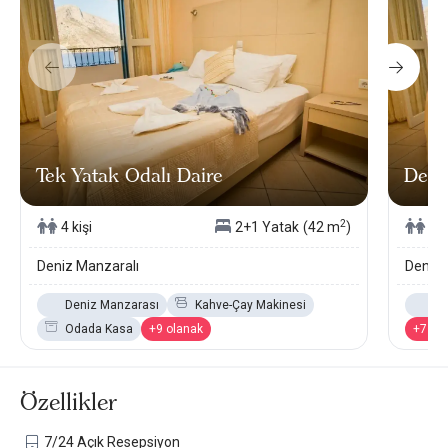
Tek Yatak Odalı Daire
Delu
2
4 kişi
2+1 Yatak
(42 m
)
4 k
Deniz Manzaralı
Deniz 
Deniz Manzarası
Kahve-Çay Makinesi
De
Odada Kasa
+9 olanak
+7 ol
Özellikler
7/24 Açık Resepsiyon