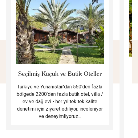
E
Seçilmiş Küçük ve Butik Oteller
Türkiye ve Yunanistan'dan 550'den fazla
Do
bölgede 2200'den fazla butik otel, villa /
ev ve dağ evi - her yıl tek tek kalite
m
denetimi için ziyaret ediliyor, inceleniyor
ve deneyimliyoruz...
B