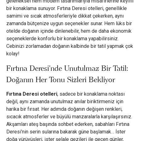
geleneksel hem modern tasarımlarıyla misafirlerine keyifli
bir konaklama sunuyor. Fırtına Deresi otelleri, genellikle
samimi ve sıcak atmosferleriyle dikkat çekerken, aynı
zamanda bütçenize uygun seçenekler sunar. Hem lüks bir
otelde doğanın içinde dinlenebilir, hem de daha ekonomik
seçeneklerde konforlu bir konaklama yapabilirsiniz.
Cebinizi zorlamadan doğanın kalbinde bir tatil yapmak çok
kolay!
Fırtına Deresi’nde Unutulmaz Bir Tatil:
Doğanın Her Tonu Sizleri Bekliyor
Fırtına Deresi otelleri
, sadece bir konaklama noktası
değil, aynı zamanda unutulmaz anılar biriktirmeniz için
harika bir fırsat. Her adımda doğanın değişen renkleri,
sıcacık atmosferler ve büyülü manzaralarla karşılaşırsınız.
Akşamları ateş başında sohbet ederken, sabahları Fırtına
Deresi’nin serin sularına bakarak güne başlamak… İster
doğa yürüyüşleri, ister şelale gezileri ile geçen günler,