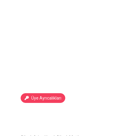
Üye Ayrıcalıkları
Göcek Arion Hotel
Göcek
/
Muğla