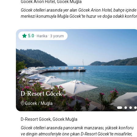
Göcek Arion Hotel, Göcek Muğla
Göcek otelleri arasında yer alan Göcek Arion Hotel, bahçe içinde s
merkezi konumuyla Muğla Göcek’te huzur ve doğa odaklı konforl
5.0
·
·
Harika
3 yorum
D-Resort Göcek
Göcek
/
Muğla
D-Resort Göcek, Göcek Muğla
Göcek otelleri arasında panoramik manzarası, yüksek konforu
ve dingin atmosferiyle öne çıkan D-Resort Göcek’te misafirler,