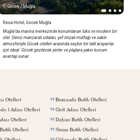
Göcek
/
Muğla
Resa Hotel, Göcek Muğla
Muğla’da marina merkezinde konumlanan lüks ve modern bir
otel. Deniz manzaralı odaları, şef imzalı mutfağı ve sakin
atmosferiyle Göcek otelleri arasında seçkin bir tatil arayanlar
için ideal. Göcek gezilecek yerler ve plajlara yakın konum
avantajı sunar.
Bozcaada Butik Otelleri
ı Otelleri
Girit Adası Otelleri
köy ) Adası Otelleri
Dalyan Butik Otelleri
ası Otelleri
Sinop Butik Otelleri
utik Otelleri
Gökçeada Butik Otelleri
k Otelleri