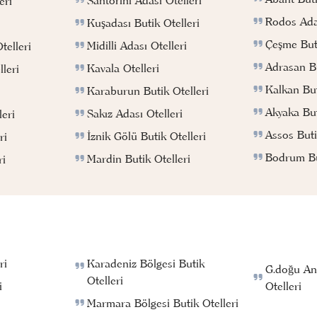
eri
Rodos Adas
Kuşadası Butik Otelleri
Çeşme Buti
Midilli Adası Otelleri
telleri
Adrasan Bu
Kavala Otelleri
leri
Kalkan But
Karaburun Butik Otelleri
Akyaka But
Sakız Adası Otelleri
eri
Assos Buti
İznik Gölü Butik Otelleri
ri
Bodrum But
Mardin Butik Otelleri
ri
ri
Karadeniz Bölgesi Butik
G.doğu An
Otelleri
i
Otelleri
Marmara Bölgesi Butik Otelleri