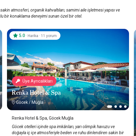
akin atmosferi, organik kahvaltıları, samimi aile işletmesi yapısı ve
u bir konaklama deneyimi sunan özel bir otel.
5.0
·
·
Harika
11 yorum
Üye Ayrıcalıkları
Renka Hotel & Spa
Göcek
/
Muğla
Renka Hotel & Spa, Göcek Muğla
Göcek otelleri içinde spa imkânları, yarı olimpik havuzu ve
doğayla iç içe atmosferiyle beden ve ruhu dinlendiren sakin bir