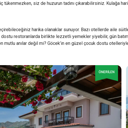
 hiç tükenmezken, siz de huzurun tadını çıkarabilirsiniz. Kulağa h
eçirebileceğiniz harika olanaklar sunuyor. Bazı otellerde aile süitle
 dostu restoranlarda birlikte lezzetli yemekler yiyebilir, gün batı
rilen mutlu anılar değil mi? Göcek’in en güzel çocuk dostu otelleriy
ÖNERİLEN