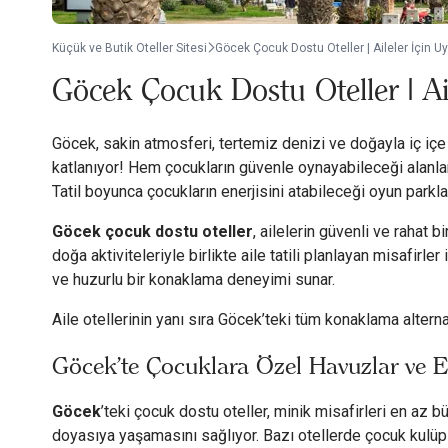
Küçük ve Butik Oteller Sitesi
Göcek Çocuk Dostu Oteller | Aileler İçin Uy
Göcek Çocuk Dostu Oteller | Ail
Göcek, sakin atmosferi, tertemiz denizi ve doğayla iç içe k
katlanıyor! Hem çocukların güvenle oynayabileceği alanlar,
Tatil boyunca çocukların enerjisini atabileceği oyun parkl
Göcek çocuk dostu oteller
, ailelerin güvenli ve rahat 
doğa aktiviteleriyle birlikte aile tatili planlayan misafirle
ve huzurlu bir konaklama deneyimi sunar.
Aile otellerinin yanı sıra Göcek’teki tüm konaklama alterna
Göcek'te Çocuklara Özel Havuzlar ve Eğ
Göcek
’teki çocuk dostu oteller, minik misafirleri en az b
doyasıya yaşamasını sağlıyor. Bazı otellerde çocuk kulüple