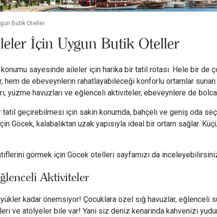
gun Butik Oteller
eler İçin Uygun Butik Oteller
onumu sayesinde aileler için harika bir tatil rotası. Hele bir de ço
 hem de ebeveynlerin rahatlayabileceği konforlu ortamlar sunan ote
arı, yüzme havuzları ve eğlenceli aktiviteler, ebeveynlere de bolca
bir tatil geçirebilmesi için sakin konumda, bahçeli ve geniş oda s
r için Göcek, kalabalıktan uzak yapısıyla ideal bir ortam sağlar. Küçü
tiflerini görmek için
Göcek otelleri
sayfamızı da inceleyebilirsini
lenceli Aktiviteler
üyükler kadar önemsiyor! Çocuklara özel sığ havuzlar, eğlenceli su 
ri ve atölyeler bile var! Yani siz deniz kenarında kahvenizi yudu