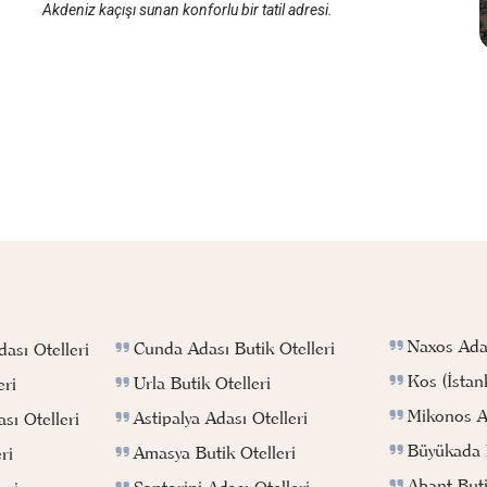
Akdeniz kaçışı sunan konforlu bir tatil adresi.
Naxos Adas
Cunda Adası Butik Otelleri
ası Otelleri
Kos (İstan
Urla Butik Otelleri
eri
Mikonos Ad
Astipalya Adası Otelleri
sı Otelleri
Büyükada B
Amasya Butik Otelleri
ri
Abant Buti
Santorini Adası Otelleri