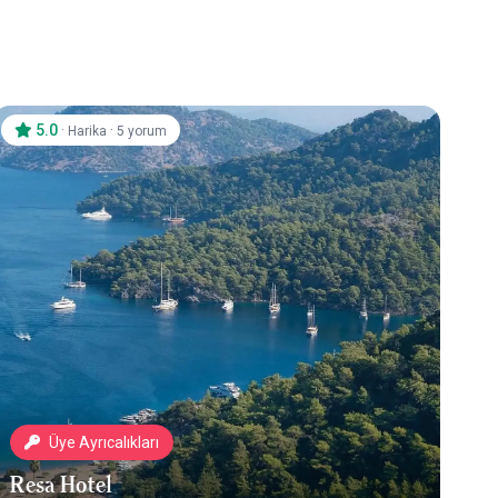
5.0
·
·
Harika
5 yorum
Üye Ayrıcalıkları
Resa Hotel