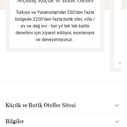
Seçilmiş Küçük ve Butik Oteller
Türkiye ve Yunanistan'dan 550'den fazla
Do
bölgede 2200'den fazla butik otel, villa /
ev ve dağ evi - her yıl tek tek kalite
m
denetimi için ziyaret ediliyor, inceleniyor
ve deneyimliyoruz...
B
Küçük ve Butik Oteller Sitesi
Bilgiler