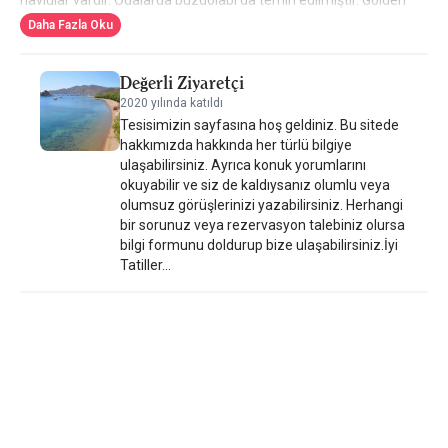
Sun Hotel Patmos, Patmos Limanı'na 3,6 km ve Evaggelismos
Daha Fazla Oku
Manastırı'na 2,7 km uzaklıktadır. En yakın havaalanı olan Leros
Belediye Havaalanı 54 km mesafededir.
Değerli Ziyaretçi
2020 yılında katıldı
Tesisimizin sayfasına hoş geldiniz. Bu sitede
hakkımızda hakkında her türlü bilgiye
ulaşabilirsiniz. Ayrıca konuk yorumlarını
okuyabilir ve siz de kaldıysanız olumlu veya
olumsuz görüşlerinizi yazabilirsiniz. Herhangi
bir sorunuz veya rezervasyon talebiniz olursa
bilgi formunu doldurup bize ulaşabilirsiniz.İyi
Tatiller...