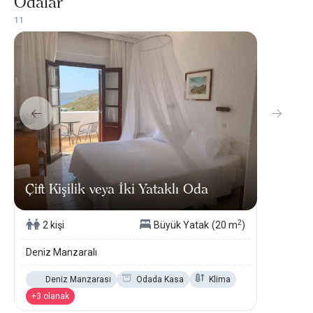
Odalar
1
1
Çift Kişilik veya İki Yataklı Oda
2
2 kişi
Büyük Yatak
(20 m
)
Deniz Manzaralı
Deniz Manzarası
Odada Kasa
Klima
+3 olanak