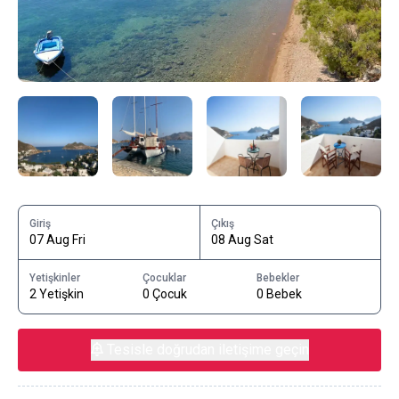
Giriş
Çıkış
07 Aug Fri
08 Aug Sat
Yetişkinler
Çocuklar
Bebekler
2 Yetişkin
0 Çocuk
0 Bebek
Tesisle doğrudan iletişime geçin