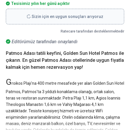
Tesisimiz yılın her günü açıktır
Sizin için en uygun sonuçları arıyoruz
Ratecare tarafından desteklenmektedir
Editörümüz tarafından onaylandı
Patmos Adası tatili keyfini, Golden Sun Hotel Patmos ile
çıkarın. En güzel Patmos Adası otellerinde uygun fiyatla
kalmak için hemen rezervasyon yap!
G
roikos Plajı'na 400 metre mesafede yer alan Golden Sun Hotel
Patmos, Patmos'ta 3 yıldızlı konaklama olanağı, ortak salon,
teras ve restoran sunmaktadır. Petra Plajı 1,1 km, Agios Ioannis
Theologos Manastırı 1,6 km ve Vahiy Mağarası 4,1 km
uzaklıktadır. Tesiste konsiyerj hizmeti ve ücretsiz WiFi
erişiminden yararlanabilirsiniz. Otelin odalarında klima, çalışma
masası, deniz manzaralı balkon, özel banyo, TV, nevresimler ve
havlular vardır. Odalarda buzdolabı da temin edilmiştir. Golden