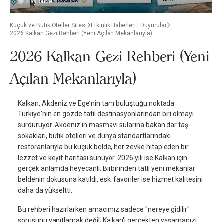
2 ay önce
Küçük ve Butik Oteller Sitesi
Etkinlik Haberleri | Duyurular
2026 Kalkan Gezi Rehberi (Yeni Açılan Mekanlarıyla)
2026 Kalkan Gezi Rehberi (Yeni
Açılan Mekanlarıyla)
Kalkan, Akdeniz ve Ege’nin tam buluştuğu noktada
Türkiye'nin en gözde tatil destinasyonlarından biri olmayı
sürdürüyor. Akdeniz'in masmavi sularına bakan dar taş
sokakları, butik otelleri ve dünya standartlarındaki
restoranlarıyla bu küçük belde, her zevke hitap eden bir
lezzet ve keyif haritası sunuyor. 2026 yılı ise Kalkan için
gerçek anlamda heyecanlı: Birbirinden tatlı yeni mekanlar
beldenin dokusuna katıldı, eski favoriler ise hizmet kalitesini
daha da yükseltti.
Bu rehberi hazırlarken amacımız sadece "nereye gidilir"
sorusunu yanıtlamak değil; Kalkan'ı gerçekten yaşamanızı