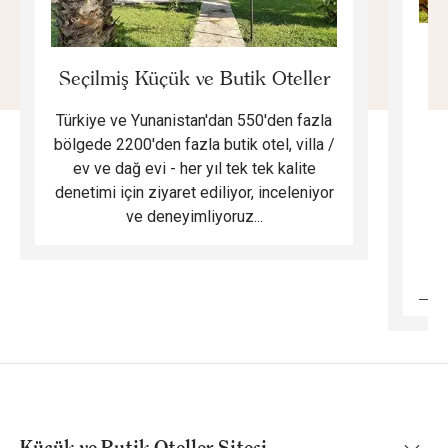
E
Seçilmiş Küçük ve Butik Oteller
Türkiye ve Yunanistan'dan 550'den fazla
Do
bölgede 2200'den fazla butik otel, villa /
ev ve dağ evi - her yıl tek tek kalite
m
denetimi için ziyaret ediliyor, inceleniyor
ve deneyimliyoruz...
B
Küçük ve Butik Oteller Sitesi