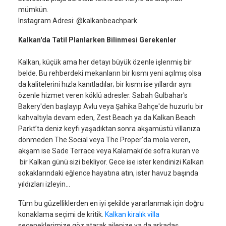
mümkün.
Instagram Adresi: @kalkanbeachpark
Kalkan'da Tatil Planlarken Bilinmesi Gerekenler
Kalkan, küçük ama her detayı büyük özenle işlenmiş bir
belde. Bu rehberdeki mekanların bir kısmı yeni açılmış olsa
da kalitelerini hızla kanıtladılar; bir kısmı ise yıllardır aynı
özenle hizmet veren köklü adresler. Sabah Gulbahar's
Bakery'den başlayıp Avlu veya Şahika Bahçe'de huzurlu bir
kahvaltıyla devam eden, Zest Beach ya da Kalkan Beach
Parkt’ta deniz keyfi yaşadıktan sonra akşamüstü villanıza
dönmeden The Social veya The Proper'da mola veren,
akşam ise Sade Terrace veya Kalamaki'de sofra kuran ve
bir Kalkan günü sizi bekliyor. Gece ise ister kendinizi Kalkan
sokaklarındaki eğlence hayatına atın, ister havuz başında
yıldızları izleyin…
Tüm bu güzelliklerden en iyi şekilde yararlanmak için doğru
konaklama seçimi de kritik.
Kalkan kiralık villa
seçeneklerimize göz atarak ailenize ya da arkadaş