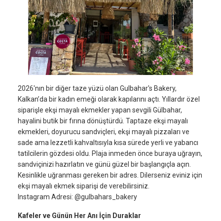
2026'nın bir diğer taze yüzü olan Gulbahar's Bakery,
Kalkan’da bir kadın emeği olarak kapılarını açtı. Yıllardır özel
siparişle ekşi mayalı ekmekler yapan sevgili Gülbahar,
hayalini butik bir fırına dönüştürdü. Taptaze ekşi mayalı
ekmekleri, doyurucu sandviçleri, ekşi mayalı pizzaları ve
sade ama lezzetli kahvaltısıyla kısa sürede yerli ve yabancı
tatilcilerin gözdesi oldu. Plaja inmeden önce buraya uğrayın,
sandviçinizi hazırlatın ve günü güzel bir başlangıçla açın.
Kesinlikle uğranması gereken bir adres. Dilerseniz eviniz için
ekşi mayalı ekmek siparişi de verebilirsiniz.
Instagram Adresi: @gulbahars_bakery
Kafeler ve Günün Her Anı İçin Duraklar