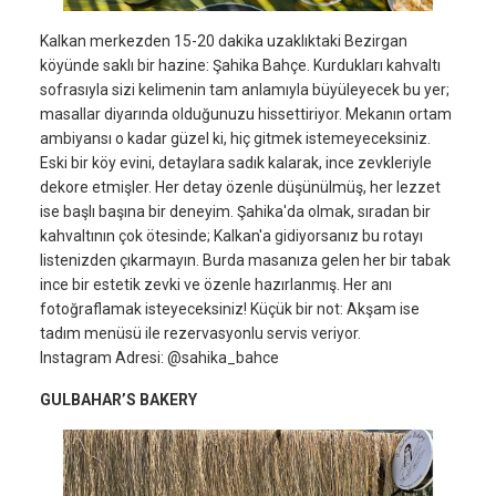
Kalkan merkezden 15-20 dakika uzaklıktaki Bezirgan
köyünde saklı bir hazine: Şahika Bahçe. Kurdukları kahvaltı
sofrasıyla sizi kelimenin tam anlamıyla büyüleyecek bu yer;
masallar diyarında olduğunuzu hissettiriyor. Mekanın ortam
ambiyansı o kadar güzel ki, hiç gitmek istemeyeceksiniz.
Eski bir köy evini, detaylara sadık kalarak, ince zevkleriyle
dekore etmişler. Her detay özenle düşünülmüş, her lezzet
ise başlı başına bir deneyim. Şahika'da olmak, sıradan bir
kahvaltının çok ötesinde; Kalkan'a gidiyorsanız bu rotayı
listenizden çıkarmayın. Burda masanıza gelen her bir tabak
ince bir estetik zevki ve özenle hazırlanmış. Her anı
fotoğraflamak isteyeceksiniz! Küçük bir not: Akşam ise
tadım menüsü ile rezervasyonlu servis veriyor.
Instagram Adresi: @sahika_bahce
GULBAHAR’S BAKERY