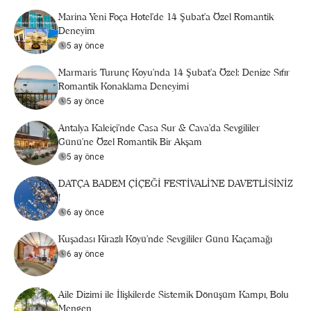
Marina Yeni Foça Hotel’de 14 Şubat’a Özel Romantik
Deneyim
5 ay önce
Marmaris Turunç Koyu'nda 14 Şubat’a Özel: Denize Sıfır
Romantik Konaklama Deneyimi
5 ay önce
Antalya Kaleiçi'nde Casa Sur & Cava’da Sevgililer
Günü’ne Özel Romantik Bir Akşam
5 ay önce
DATÇA BADEM ÇİÇEĞİ FESTİVALİ’NE DAVETLİSİNİZ
!
6 ay önce
Kuşadası Kirazlı Köyü'nde Sevgililer Günü Kaçamağı
6 ay önce
Aile Dizimi ile İlişkilerde Sistemik Dönüşüm Kampı, Bolu
Mengen