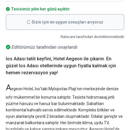
Tesisimiz yılın her günü açıktır
Sizin için en uygun sonuçları arıyoruz
Ratecare tarafından desteklenmektedir
Editörümüz tarafından onaylandı
Ios Adası tatili keyfini, Hotel Aegeon ile çıkarın. En
güzel Ios Adası otellerinde uygun fiyatla kalmak için
hemen rezervasyon yap!
A
egeon Hotel, Ios'taki Mylopotas Plajı'nın merkezinde denize
sıfır mükemmel bir konuma sahiptir. Tesiste hidromasaj jetli
yüzme havuzu ve havuz bar bulunmaktadır. Sabahları
kontinental kahvaltı servis edilmektedir. Kompleks bitkiler ve
oyun alanlarıyla çevrili 2 binadan oluşmaktadır. Odalar geniştir ve
manzaralı balkonlara sahiptir. Her birimde klima, uydu TV,
buzdolabı ve kahve yapma imkanı mevcuttur. Aegeon Hotel'de