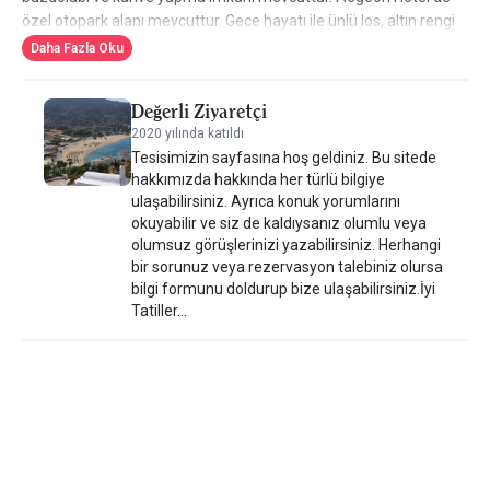
özel otopark alanı mevcuttur. Gece hayatı ile ünlü Ios, altın rengi
plajları ve tipik Ege mimarisi ile çok sayıda ziyaretçi çeken, ünlü
Daha Fazla Oku
bir turistik yerdir.
Değerli Ziyaretçi
2020 yılında katıldı
Tesisimizin sayfasına hoş geldiniz. Bu sitede
hakkımızda hakkında her türlü bilgiye
ulaşabilirsiniz. Ayrıca konuk yorumlarını
okuyabilir ve siz de kaldıysanız olumlu veya
olumsuz görüşlerinizi yazabilirsiniz. Herhangi
bir sorunuz veya rezervasyon talebiniz olursa
bilgi formunu doldurup bize ulaşabilirsiniz.İyi
Tatiller...