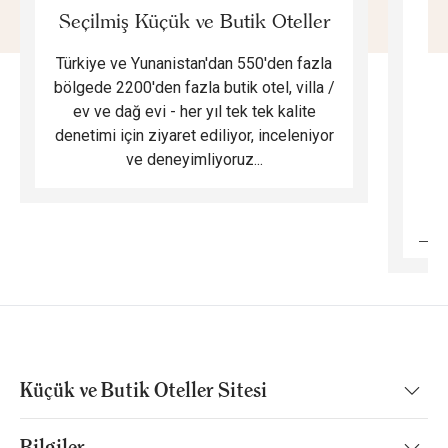
Seçilmiş Küçük ve Butik Oteller
Türkiye ve Yunanistan'dan 550'den fazla
Do
bölgede 2200'den fazla butik otel, villa /
ev ve dağ evi - her yıl tek tek kalite
m
denetimi için ziyaret ediliyor, inceleniyor
ve deneyimliyoruz...
B
Küçük ve Butik Oteller Sitesi
Bilgiler