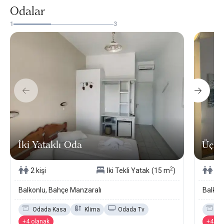
Odalar
1
3
İki Yataklı Oda
Üç Ki
2
2 kişi
İki Tekli Yatak
(15 m
)
3 k
Balkonlu, Bahçe Manzaralı
Balkon
Odada Kasa
Klima
Odada Tv
Od
+4 olanak
+4 ol