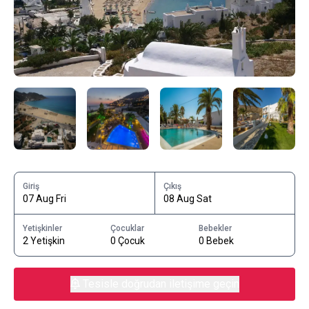
Giriş
Çıkış
07 Aug Fri
08 Aug Sat
Yetişkinler
Çocuklar
Bebekler
2 Yetişkin
0 Çocuk
0 Bebek
Tesisle doğrudan iletişime geçin