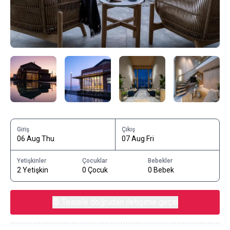
Giriş
Çıkış
06 Aug Thu
07 Aug Fri
Yetişkinler
Çocuklar
Bebekler
2 Yetişkin
0 Çocuk
0 Bebek
Tesisle doğrudan iletişime geçin