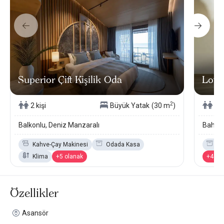
Superior Çift Kişilik Oda
Loft
2
2 kişi
Büyük Yatak
(30 m
)
3 k
Balkonlu, Deniz Manzaralı
Bahçe 
Kahve-Çay Makinesi
Odada Kasa
Od
Klima
+5 olanak
+4 ol
Özellikler
Asansör