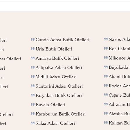
Naxos Adas
Cunda Adası Butik Otelleri
leri
Kos (İstan
Urla Butik Otelleri
eri
Mikonos Ad
Amasya Butik Otelleri
sı Otelleri
Büyükada B
Astipalya Adası Otelleri
eri
Abant Buti
Midilli Adası Otelleri
ri
Rodos Adas
Santorini Adası Otelleri
leri
Çeşme Buti
Kuşadası Butik Otelleri
Adrasan Bu
Kavala Otelleri
Akyaka But
Karaburun Butik Otelleri
telleri
Kalkan But
Sakız Adası Otelleri
eri