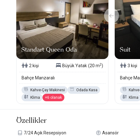
Standart Queen Oda
Suit
2
2 kişi
Büyük Yatak
(20 m
)
3 kişi
Bahçe Manzaralı
Bahçe Man
Kahve-Çay Makinesi
Odada Kasa
Kahve
Klima
+6 olanak
Klima
Özellikler
7/24 Açık Resepsiyon
Asansör