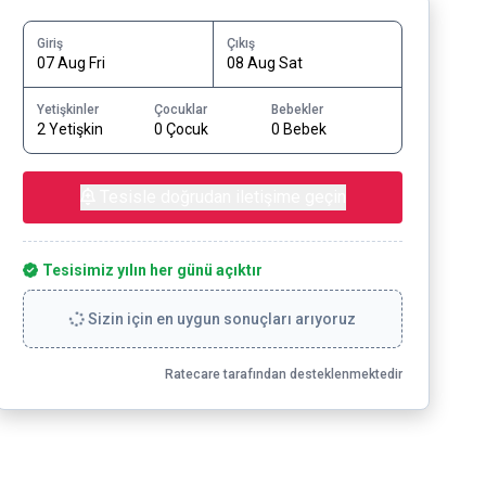
Giriş
Çıkış
07 Aug Fri
08 Aug Sat
Yetişkinler
Çocuklar
Bebekler
2 Yetişkin
0 Çocuk
0 Bebek
Tesisle doğrudan iletişime geçin
Tesisimiz yılın her günü açıktır
Sizin için en uygun sonuçları arıyoruz
Ratecare tarafından desteklenmektedir