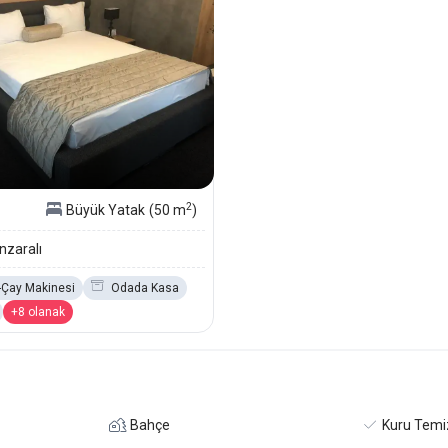
2
Büyük Yatak
(50 m
)
zaralı
-Çay Makinesi
Odada Kasa
+8 olanak
Bahçe
Kuru Tem