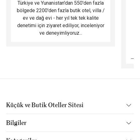
Türkiye ve Yunanistan'dan 550'den fazla
Do
bölgede 2200'den fazla butik otel, villa /
ev ve dağ evi - her yıl tek tek kalite
m
denetimi için ziyaret ediliyor, inceleniyor
ve deneyimliyoruz...
B
Küçük ve Butik Oteller Sitesi
Bilgiler