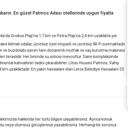
çıkarın. En güzel Patmos Adası otellerinde uygun fiyatla
da Groikos Plajı'na 1,7 km ve Petra Plajı'na 2,4 km uzaklıkta yer
 Daire klimalı odalar, ücretsiz özel otopark ve ücretsiz Wi-Fi sunmaktadır.
ırın ve buzdolabı içeren tam donanımlı mutfak ve saç kurutma makinesi
ri teraslıdır. Her birimde su ısıtıcısı mevcuttur. Daire kompleksinde
nental kahvaltının tadını çıkarabilirler. Litois Houses Patmos, Vahiy
 km uzaklıktadır. En yakın havaalanı olan Leros Belediye Havaalanı 53
kkımızda hakkında her türlü bilgiye ulaşabilirsiniz. Ayrıca konuk
mlu veya olumsuz görüşlerinizi yazabilirsiniz. Herhangi bir sorunuz