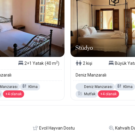
Stüdyo
2
2+1 Yatak
(40 m
)
2 kişi
Büyük Yat
zaralı
Deniz Manzaralı
 Manzarası
Klima
Deniz Manzarası
Klima
k
+4 olanak
Mutfak
+4 olanak
Evcil Hayvan Dostu
Kahvaltı Da