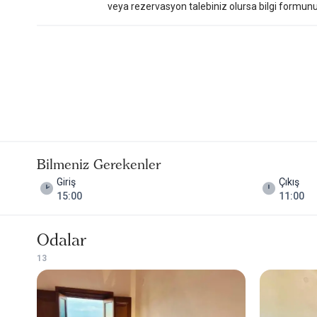
veya rezervasyon talebiniz olursa bilgi formunu do
Bilmeniz Gerekenler
Giriş
Çıkış
15:00
11:00
Odalar
1
3