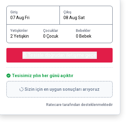
Giriş
Çıkış
07 Aug Fri
08 Aug Sat
Yetişkinler
Çocuklar
Bebekler
2 Yetişkin
0 Çocuk
0 Bebek
Tesisle doğrudan iletişime geçin
Tesisimiz yılın her günü açıktır
Sizin için en uygun sonuçları arıyoruz
Ratecare tarafından desteklenmektedir