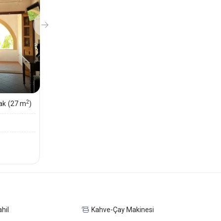
2
ak
(27 m
)
hil
Kahve-Çay Makinesi