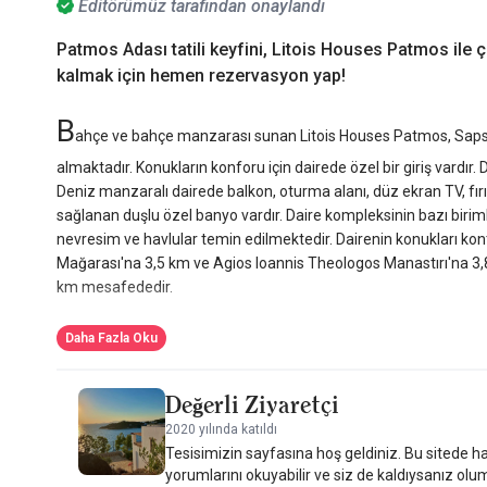
Editörümüz tarafından onaylandı
Patmos Adası tatili keyfini, Litois Houses Patmos ile 
kalmak için hemen rezervasyon yap!
B
ahçe ve bahçe manzarası sunan Litois Houses Patmos, Sapsila'
almaktadır. Konukların konforu için dairede özel bir giriş vardır.
Deniz manzaralı dairede balkon, oturma alanı, düz ekran TV, f
sağlanan duşlu özel banyo vardır. Daire kompleksinin bazı birimle
nevresim ve havlular temin edilmektedir. Dairenin konukları konti
Mağarası'na 3,5 km ve Agios Ioannis Theologos Manastırı'na 3,8
km mesafededir.
Daha Fazla Oku
Değerli Ziyaretçi
2020 yılında katıldı
Tesisimizin sayfasına hoş geldiniz. Bu sitede ha
yorumlarını okuyabilir ve siz de kaldıysanız olu