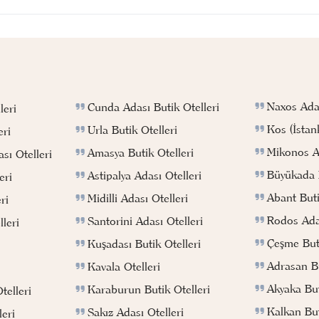
Naxos Adas
Cunda Adası Butik Otelleri
leri
Kos (İstan
Urla Butik Otelleri
eri
Mikonos Ad
Amasya Butik Otelleri
sı Otelleri
Büyükada B
Astipalya Adası Otelleri
eri
Abant Buti
Midilli Adası Otelleri
ri
Rodos Adas
Santorini Adası Otelleri
leri
Çeşme Buti
Kuşadası Butik Otelleri
Adrasan Bu
Kavala Otelleri
Akyaka But
Karaburun Butik Otelleri
telleri
Kalkan But
Sakız Adası Otelleri
eri