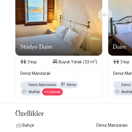
Stüdyo Daire
Daire
2
3 kişi
Büyük Yatak
(33 m
)
3 kişi
Deniz Manzaralı
Deniz Man
Deniz Manzarası
Klima
Deniz
Mutfak
+4 olanak
Mutfa
Özellikler
Bahçe
Deniz Manzarası