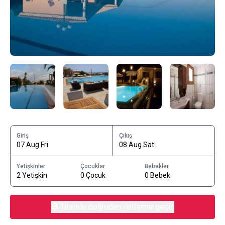
Giriş
Çıkış
07 Aug Fri
08 Aug Sat
Yetişkinler
Çocuklar
Bebekler
2 Yetişkin
0 Çocuk
0 Bebek
Tesisle doğrudan iletişime geçin