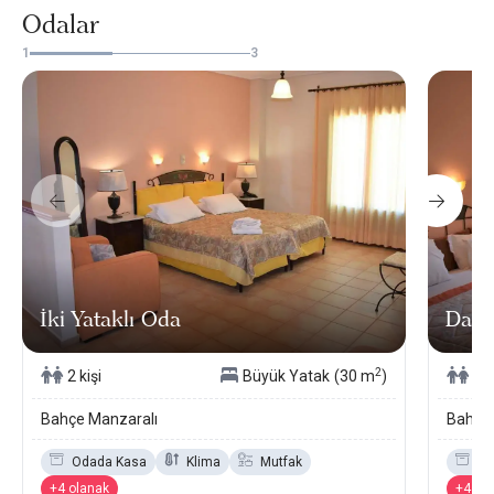
Odalar
1
3
İki Yataklı Oda
Dair
2
2 kişi
Büyük Yatak
(30 m
)
2 k
Bahçe Manzaralı
Bahçe 
Odada Kasa
Klima
Mutfak
Od
+4 olanak
+4 ol