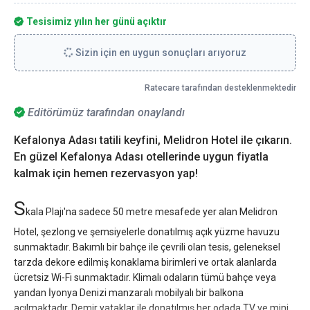
Tesisimiz yılın her günü açıktır
Sizin için en uygun sonuçları arıyoruz
Ratecare tarafından desteklenmektedir
Editörümüz tarafından onaylandı
Kefalonya Adası tatili keyfini, Melidron Hotel ile çıkarın.
En güzel Kefalonya Adası otellerinde uygun fiyatla
kalmak için hemen rezervasyon yap!
S
kala Plajı'na sadece 50 metre mesafede yer alan Melidron
Hotel, şezlong ve şemsiyelerle donatılmış açık yüzme havuzu
sunmaktadır. Bakımlı bir bahçe ile çevrili olan tesis, geleneksel
tarzda dekore edilmiş konaklama birimleri ve ortak alanlarda
ücretsiz Wi-Fi sunmaktadır. Klimalı odaların tümü bahçe veya
yandan İyonya Denizi manzaralı mobilyalı bir balkona
açılmaktadır. Demir yataklar ile donatılmış her odada TV ve mini