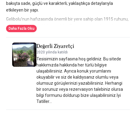
bakışta sade, güçlü ve karakterli; yaklaştıkça detaylarıyla
etkileyen bir yapı.
Gelibolu’nun hafızasında önemli bir yere sahip olan 1915 ruhunu,
çağdaş bir çizgiyle birleştirmişler. Restorasyon ve inşa süreci tam
Daha Fazla Oku
20 ay sürmüş; Alman mühendisliğinin o bilinen hassasiyeti her
detayda hissediliyor. Taş dokunun sağlamlığı ile modern
Değerli Ziyaretçi
konforun dengesi iyi kurulmuş. Küçük Oteller Sitesi Editörü olarak
özellikle bu teknik titizliği not düşmek isterim; çünkü bazı yapılar
2020 yılında katıldı
Tesisimizin sayfasına hoş geldiniz. Bu sitede
sadece güzel görünür, bazıları ise iyi düşünülmüştür. Milestone
hakkımızda hakkında her türlü bilgiye
1915 ikinci grupta.
ulaşabilirsiniz. Ayrıca konuk yorumlarını
Otel 23 odadan oluşuyor. Odalar zevkle döşenmiş; yalın ama
okuyabilir ve siz de kaldıysanız olumlu veya
sıcak bir stil hâkim. Çoğu oda Çanakkale Boğazı’na bakıyor —
olumsuz görüşlerinizi yazabilirsiniz. Herhangi
deniz demek haksızlık olur, burada manzara gerçekten boğaz.
bir sorunuz veya rezervasyon talebiniz olursa
Sabah perdeyi araladığınızda suyun o dingin akışıyla güne
bilgi formunu doldurup bize ulaşabilirsiniz.İyi
Tatiller...
başlamak, Gelibolu otelleri arasında ayrıcalıklı bir his yaratıyor.
Manzara geniş, ferah ve etkileyici.
Bahçesi ise ayrı bir parantezi hak ediyor. Dümdüz, yemyeşil
çimlerle kaplı o alan, hem dinlenmek hem de sadece gökyüzüne
bakıp uzanmak için ideal. Yaz akşamlarında hafif bir esintiyle