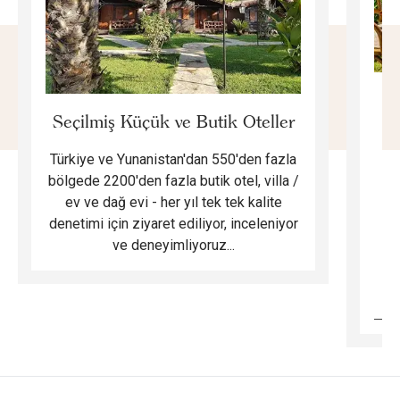
E
Seçilmiş Küçük ve Butik Oteller
Türkiye ve Yunanistan'dan 550'den fazla
Do
bölgede 2200'den fazla butik otel, villa /
ev ve dağ evi - her yıl tek tek kalite
m
denetimi için ziyaret ediliyor, inceleniyor
ve deneyimliyoruz...
B