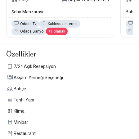
Şehir Manzarası
Bahçe 
Odada Tv
Kablosuz internet
Od
Odada Banyo
+1 olanak
Od
Özellikler
7/24 Açık Resepsiyon
Akşam Yemeği Seçeneği
Bahçe
Tarihi Yapı
Klima
Minibar
Restaurant