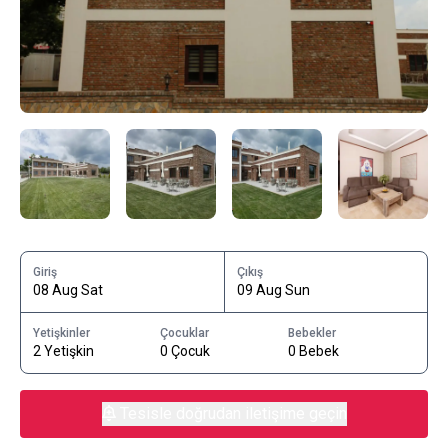
Giriş
Çıkış
08 Aug Sat
09 Aug Sun
Yetişkinler
Çocuklar
Bebekler
2 Yetişkin
0 Çocuk
0 Bebek
Tesisle doğrudan iletişime geçin