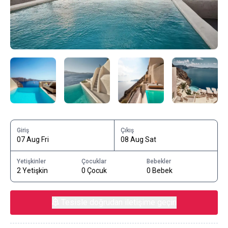
Giriş
Çıkış
07 Aug Fri
08 Aug Sat
Yetişkinler
Çocuklar
Bebekler
2 Yetişkin
0 Çocuk
0 Bebek
Tesisle doğrudan iletişime geçin