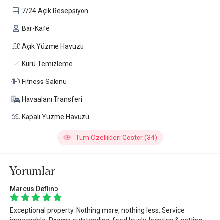
7/24 Açık Resepsiyon
Bar-Kafe
Açık Yüzme Havuzu
Kuru Temizleme
Fitness Salonu
Havaalanı Transferi
Kapalı Yüzme Havuzu
Tüm Özellikleri Göster (34)
Yorumlar
Marcus Deflino
Exceptional property. Nothing more, nothing less. Service
impeccable. Rooms outstanding, food lovely, location & setting