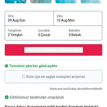
Giriş
Çıkış
09 Aug Sun
10 Aug Mon
Yetişkinler
Çocuklar
Bebekler
2 Yetişkin
0 Çocuk
0 Bebek
Tesisle doğrudan iletişime geçin
Tesisimiz yılın her günü açıktır
Sizin için en uygun sonuçları arıyoruz
Ratecare tarafından desteklenmektedir
Editörümüz tarafından onaylandı
Paros Adası Yunanistan tatili keyfini,Sandom Hotel ile