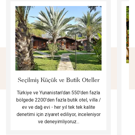
E
Seçilmiş Küçük ve Butik Oteller
Türkiye ve Yunanistan'dan 550'den fazla
Do
bölgede 2200'den fazla butik otel, villa /
ev ve dağ evi - her yıl tek tek kalite
m
denetimi için ziyaret ediliyor, inceleniyor
ve deneyimliyoruz...