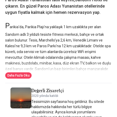
çıkarın. En güzel Paros Adası Yunanistan otellerinde
uygun fiyatla kalmak için hemen rezervasyon yap.
P
arikia'da, Parikia Plajı'na yaklaşık 1 km uzaklıkta yer alan
Sandom adlı 3 yıldızlı tesiste fitness merkezi, bahçe ve ortak
salon bulunur. Tesis, Marchello'ya 2,6 km, Venedik Limanı ve
Kalesi'ne 9,3 km ve Paros Parkı'na 12 km uzaklıktadır. Otelde spa
küveti, oda servisi ve tüm alanlarda ücretsiz WiFi erişimi
mevcuttur. Otelin klimalı odalarında çalışma masası, kahve
makinesi, buzdolabı, minibar, kasa, düz ekran TV, balkon ve duşlu
özel banyo vardır. Sandom'un bazı birimleri bahçe manzaralıdır.
Her odada su ısıtıcısı mevcuttur. Tüm odalarda nevresimler ve
Daha Fazla Oku
havlular temin edilmektedir. Sandom'un konukları açık büfe veya
kontinental kahvaltının tadını çıkarabilirler. Otel yakınlarında
Değerli Ziyaretçi
Livadia, Paros Arkeoloji Müzesi ve Ekatontapyliani Kilisesi gibi
2020 yılında katıldı
popüler cazibe merkezleri bulunmaktadır. En yakın havaalanı
Tesisimizin sayfasına hoş geldiniz. Bu sitede
olan Paros Ulusal Havaalanı 10 km mesafededir. Tesis ücretli
hakkımızda hakkında her türlü bilgiye
havaalanı servisi sunar.
ulaşabilirsiniz. Ayrıca konuk yorumlarını