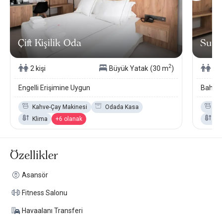
Çift Kişilik Oda
Super
2
2 kişi
Büyük Yatak
(30 m
)
4 k
Engelli Erişimine Uygun
Bahçe 
Kahve-Çay Makinesi
Odada Kasa
Ka
Klima
+6 olanak
Kl
Özellikler
Asansör
Fitness Salonu
Havaalanı Transferi