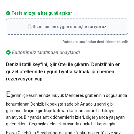
Tesisimiz yılın her günü açıktır
Sizin için en uygun sonuçları arıyoruz
Ratecare tarafından desteklenmektedir
Editörümüz tarafından onaylandı
Denizli tatili keyfini, Şiir Otel ile çıkarın. Denizli'nin en
güzel otellerinde uygun fiyatla kalmak için hemen
rezervasyon yap!
E
ge’nin iç kesimlerinde, Büyük Menderes grabeninin doğusunda
konumlanan Denizli; ilk bakışta sade bir Anadolu şehri gibi
görünse de içine girdikçe katman katman açılan bir hikâye
anlatıyor. Bir yanda antik dönemlerin izleri, diğer yanda yaşayan
gelenekler… Geçmişle gelecek arasında güçlü bir köprü gibi.
Evliya Çelebi’nin Seyahatnamesi’nde “dokuma kenti” diye söz