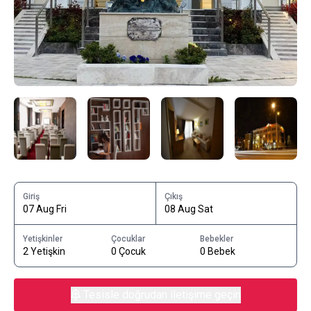
Giriş
Çıkış
07 Aug Fri
08 Aug Sat
Yetişkinler
Çocuklar
Bebekler
2 Yetişkin
0 Çocuk
0 Bebek
Tesisle doğrudan iletişime geçin