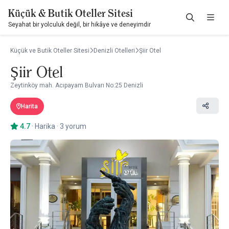
Küçük & Butik Oteller Sitesi
Seyahat bir yolculuk değil, bir hikâye ve deneyimdir
Küçük ve Butik Oteller Sitesi
Denizli Otelleri
Şiir Otel
Şiir Otel
Zeytinköy mah. Acıpayam Bulvarı No:25 Denizli
Harita
4.7
·
Harika
·
3 yorum