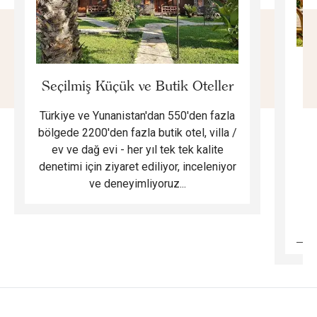
E
Seçilmiş Küçük ve Butik Oteller
Türkiye ve Yunanistan'dan 550'den fazla
Do
bölgede 2200'den fazla butik otel, villa /
ev ve dağ evi - her yıl tek tek kalite
m
denetimi için ziyaret ediliyor, inceleniyor
ve deneyimliyoruz...
B