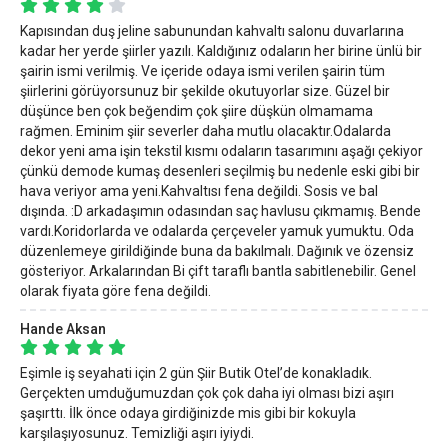
Kapısından duş jeline sabunundan kahvaltı salonu duvarlarına
kadar her yerde şiirler yazılı. Kaldığınız odaların her birine ünlü bir
şairin ismi verilmiş. Ve içeride odaya ismi verilen şairin tüm
şiirlerini görüyorsunuz bir şekilde okutuyorlar size. Güzel bir
düşünce ben çok beğendim çok şiire düşkün olmamama
rağmen. Eminim şiir severler daha mutlu olacaktır.Odalarda
dekor yeni ama işin tekstil kısmı odaların tasarımını aşağı çekiyor
çünkü demode kumaş desenleri seçilmiş bu nedenle eski gibi bir
hava veriyor ama yeni.Kahvaltısı fena değildi. Sosis ve bal
dışında. :D arkadaşımın odasından saç havlusu çıkmamış. Bende
vardı.Koridorlarda ve odalarda çerçeveler yamuk yumuktu. Oda
düzenlemeye girildiğinde buna da bakılmalı. Dağınık ve özensiz
gösteriyor. Arkalarından Bi çift taraflı bantla sabitlenebilir. Genel
olarak fiyata göre fena değildi.
Hande Aksan
Eşimle iş seyahati için 2 gün Şiir Butik Otel’de konakladık.
Gerçekten umduğumuzdan çok çok daha iyi olması bizi aşırı
şaşırttı. İlk önce odaya girdiğinizde mis gibi bir kokuyla
karşılaşıyosunuz. Temizliği aşırı iyiydi.