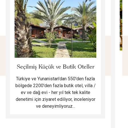
E
Seçilmiş Küçük ve Butik Oteller
Türkiye ve Yunanistan'dan 550'den fazla
Do
bölgede 2200'den fazla butik otel, villa /
ev ve dağ evi - her yıl tek tek kalite
m
denetimi için ziyaret ediliyor, inceleniyor
ve deneyimliyoruz...
B