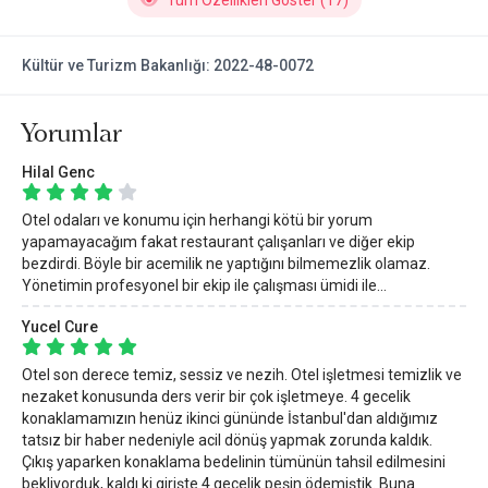
Tüm Özellikleri Göster (17)
Kültür ve Turizm Bakanlığı: 2022-48-0072
Yorumlar
Hilal Genc
Otel odaları ve konumu için herhangi kötü bir yorum
yapamayacağım fakat restaurant çalışanları ve diğer ekip
bezdirdi. Böyle bir acemilik ne yaptığını bilmemezlik olamaz.
Yönetimin profesyonel bir ekip ile çalışması ümidi ile...
Yucel Cure
Otel son derece temiz, sessiz ve nezih. Otel işletmesi temizlik ve
nezaket konusunda ders verir bir çok işletmeye. 4 gecelik
konaklamamızın henüz ikinci gününde İstanbul'dan aldığımız
tatsız bir haber nedeniyle acil dönüş yapmak zorunda kaldık.
Çıkış yaparken konaklama bedelinin tümünün tahsil edilmesini
bekliyorduk, kaldı ki girişte 4 gecelik peşin ödemiştik. Buna