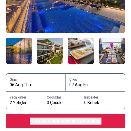
Giriş
Çıkış
06 Aug Thu
07 Aug Fri
Yetişkinler
Çocuklar
Bebekler
2 Yetişkin
0 Çocuk
0 Bebek
Tesisle doğrudan iletişime geçin