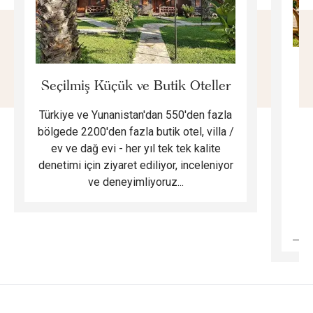
E
Seçilmiş Küçük ve Butik Oteller
Türkiye ve Yunanistan'dan 550'den fazla
Do
bölgede 2200'den fazla butik otel, villa /
ev ve dağ evi - her yıl tek tek kalite
m
denetimi için ziyaret ediliyor, inceleniyor
ve deneyimliyoruz...
B