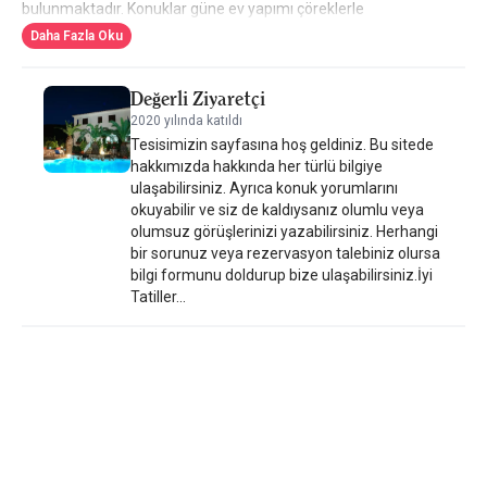
bulunmaktadır. Konuklar güne ev yapımı çöreklerle
zenginleştirilmiş açık büfe kahvaltı ile başlayabilirler. Havuz
Daha Fazla Oku
kenarındaki barda serinletici içecekler ve kokteyller servis
edilmektedir. Mini marketler ve tavernalar 70 metre uzaklıktadır.
Değerli Ziyaretçi
Afroditi, Milia ve Kastani plajlarına 1 km mesafede yer
2020 yılında katıldı
almaktadır. Skopelos'un ana kenti ve limanı 11 km uzaklıktadır.
Tesisimizin sayfasına hoş geldiniz. Bu sitede
Tesis bünyesinde ücretsiz özel otopark mevcuttur. Bu tesis
hakkımızda hakkında her türlü bilgiye
ayrıca Panormos Skopelos bölgesindeki en iyi değer olarak da
ulaşabilirsiniz. Ayrıca konuk yorumlarını
değerlendirilmektedir! Konuklar, bu şehirdeki diğer tesislerle
okuyabilir ve siz de kaldıysanız olumlu veya
karşılaştırıldığında paralarının karşılığını daha fazla alıyor.
olumsuz görüşlerinizi yazabilirsiniz. Herhangi
bir sorunuz veya rezervasyon talebiniz olursa
bilgi formunu doldurup bize ulaşabilirsiniz.İyi
Tatiller...