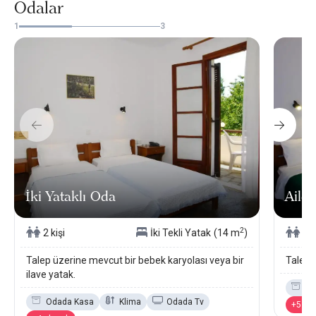
Odalar
1
3
İki Yataklı Oda
Aile 
2
2 kişi
İki Tekli Yatak
(14 m
)
4 k
Talep üzerine mevcut bir bebek karyolası veya bir
Talep 
ilave yatak.
Od
Odada Kasa
Klima
Odada Tv
+5 ol