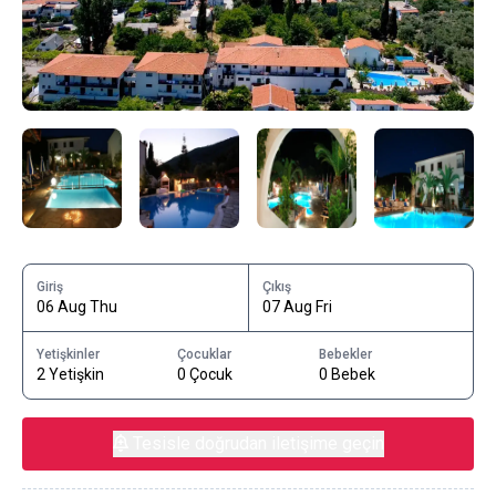
Giriş
Çıkış
06 Aug Thu
07 Aug Fri
Yetişkinler
Çocuklar
Bebekler
2 Yetişkin
0 Çocuk
0 Bebek
Tesisle doğrudan iletişime geçin