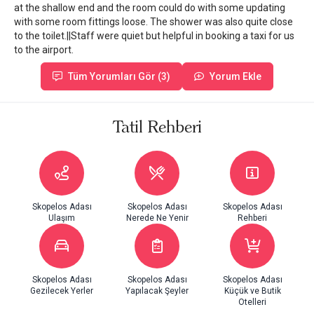
at the shallow end and the room could do with some updating
with some room fittings loose. The shower was also quite close
to the toilet.||Staff were quiet but helpful in booking a taxi for us
to the airport.
Tüm Yorumları Gör (3)
Yorum Ekle
Tatil Rehberi
Skopelos Adası
Skopelos Adası
Skopelos Adası
Ulaşım
Nerede Ne Yenir
Rehberi
Skopelos Adası
Skopelos Adası
Skopelos Adası
Gezilecek Yerler
Yapılacak Şeyler
Küçük ve Butik
Otelleri