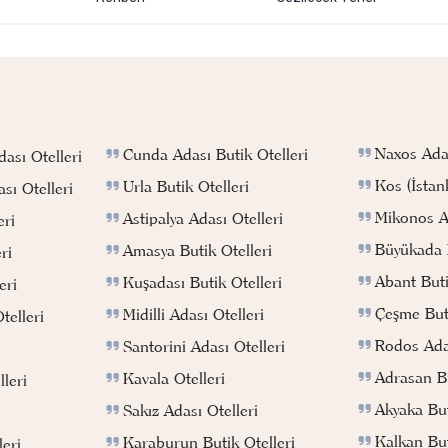
Naxos Adas
Cunda Adası Butik Otelleri
ası Otelleri
Kos (İstan
Urla Butik Otelleri
sı Otelleri
Mikonos Ad
Astipalya Adası Otelleri
eri
Büyükada B
Amasya Butik Otelleri
ri
Abant Buti
Kuşadası Butik Otelleri
eri
Çeşme Buti
Midilli Adası Otelleri
telleri
Rodos Adas
Santorini Adası Otelleri
Adrasan Bu
Kavala Otelleri
leri
Akyaka But
Sakız Adası Otelleri
Kalkan But
Karaburun Butik Otelleri
eri