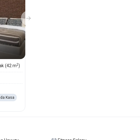
2
ak
(42 m
)
da Kasa