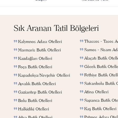
Sık Aranan Tatil Bölgeleri
Thassos - Tasos Ad
Kalymnos Adası Otelleri
Samos - Sisam Ada
Marmaris Butik Otelleri
Alaçatı Butik Otell
Kazdağları Otelleri
Göcek Butik Otelle
Foça Butik Otelleri
Fethiye Butik Otell
Kapadokya/Nevşehir Otelleri
Safranbolu Butik O
Ayvalık Butik Otelleri
Atina Otelleri
Gaziantep Butik Otelleri
Sapanca Butik Otel
Bolu Butik Otelleri
Kaş Butik Otelleri
Halkidiki Otelleri
Patmos Adası Otell
Ağva Butik Otelleri