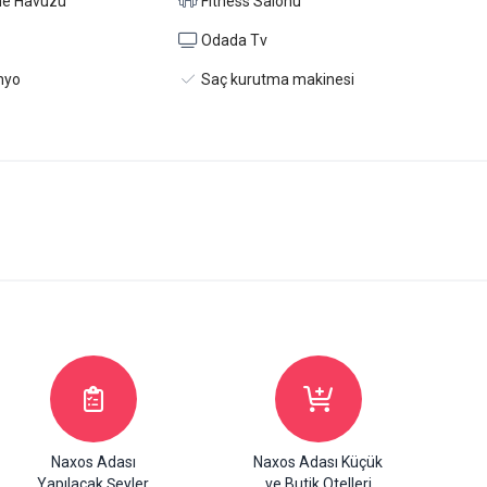
me Havuzu
Fitness Salonu
Odada Tv
nyo
Saç kurutma makinesi
Naxos Adası
Naxos Adası Küçük
Yapılacak Şeyler
ve Butik Otelleri