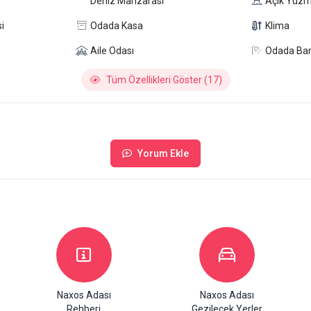
Deniz Manzarası
Açık Yüz
i
Odada Kasa
Klima
Aile Odası
Odada Ba
Tüm Özellikleri Göster (17)
Yorum Ekle
Naxos Adası
Naxos Adası
Rehberi
Gezilecek Yerler