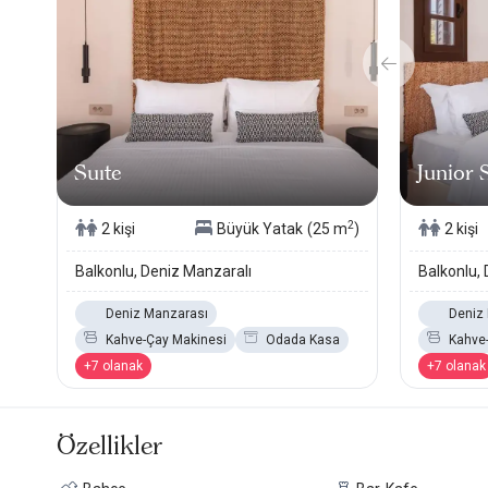
Suıte
Junior 
2
2 kişi
Büyük Yatak
(25 m
)
2 kişi
Balkonlu, Deniz Manzaralı
Balkonlu,
Deniz Manzarası
Deniz
Kahve-Çay Makinesi
Odada Kasa
Kahve
+7 olanak
+7 olanak
Özellikler