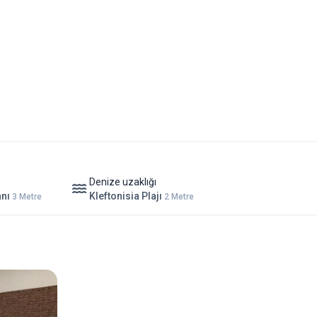
Denize uzaklığı
anı
Kleftonisia Plajı
3 Metre
2 Metre