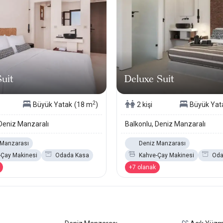
Suit
Deluxe Suit
2
Büyük Yatak
(18 m
)
2 kişi
Büyük Yat
 Deniz Manzaralı
Balkonlu, Deniz Manzaralı
 Manzarası
Deniz Manzarası
-Çay Makinesi
Odada Kasa
Kahve-Çay Makinesi
Oda
+7 olanak