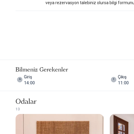
veya rezervasyon talebiniz olursa bilgi formunu do
Bilmeniz Gerekenler
Giriş
Çıkış
14:00
11:00
Odalar
1
3