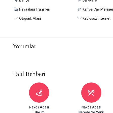
Bahçe
Bar-Kafe
Havaalanı Transferi
Kahve-Çay Makines
Otopark Alanı
Kablosuz internet
Yorumlar
Tatil Rehberi
Naxos Adası
Naxos Adası
Ulaşım
Nerede Ne Yenir