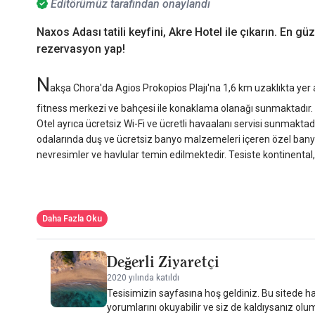
Editörümüz tarafından onaylandı
Naxos Adası tatili keyfini, Akre Hotel ile çıkarın. En 
rezervasyon yap!
N
akşa Chora'da Agios Prokopios Plajı'na 1,6 km uzaklıkta yer 
fitness merkezi ve bahçesi ile konaklama olanağı sunmaktadır. 
Otel ayrıca ücretsiz Wi-Fi ve ücretli havaalanı servisi sunmakta
odalarında duş ve ücretsiz banyo malzemeleri içeren özel banyo
nevresimler ve havlular temin edilmektedir. Tesiste kontinental,
Daha Fazla Oku
Değerli Ziyaretçi
2020 yılında katıldı
Tesisimizin sayfasına hoş geldiniz. Bu sitede ha
yorumlarını okuyabilir ve siz de kaldıysanız olu