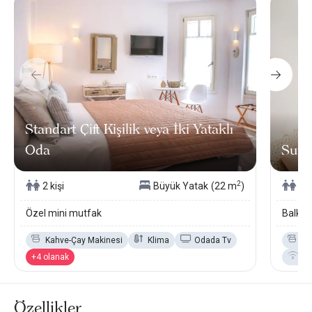
Standart Çift Kişilik veya İki Yataklı
Oda
Suite
2
2 kişi
Büyük Yatak
(22 m
)
4 k
Özel mini mutfak
Balkon
Kahve-Çay Makinesi
Klima
Odada Tv
Ka
+4 olanak
Ka
Özellikler