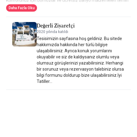
Konforunuz için bornozlar ve ücretsiz banyo malzemeleri temin
edilmektedir. Anemomiloi Andros Hotel genelinde WiFi erişimi
Daha Fazla Oku
ücretsizdir. Plaj havluları temin edilmektedir. Tesiste ortak
oturma alanı mevcuttur. Havuz alanında her gün yerel ürünlerden
Değerli Ziyaretçi
oluşan ve tercihinize göre ayarlanan ev yapımı kahvaltı servis
2020 yılında katıldı
edilmektedir. Bu otelden bisiklet kiralayabilirsiniz. Bölge doğa
Tesisimizin sayfasına hoş geldiniz. Bu sitede
yürüyüşü için popülerdir. Araba kiralama hizmeti de
hakkımızda hakkında her türlü bilgiye
verilmektedir. Anemomiloi Andros Hotel, Andros Arkeoloji
ulaşabilirsiniz. Ayrıca konuk yorumlarını
Müzesi ve Andros Çağdaş Sanat Müzesi'ne 500 metre
okuyabilir ve siz de kaldıysanız olumlu veya
uzaklıktadır. En yakın havaalanı olan Siroz Adası Ulusal Havaalanı
olumsuz görüşlerinizi yazabilirsiniz. Herhangi
46 km mesafededir.
bir sorunuz veya rezervasyon talebiniz olursa
bilgi formunu doldurup bize ulaşabilirsiniz.İyi
Tatiller...