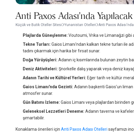
Anti Paxos Adası'nda Yapılacak
Küçük ve Butik Oteller Sitesi
Yunanistan Otelleri
Anti Paxos Adası'nda
Plajlarda Güneşlenme:
Voutoumi, Vrika ve Limanağzi gibi ad
Tekne Turları:
Gaios Limanı'ndan kalkan tekne turları ile ad
tadını çıkarmak için harika bir fırsat sunar.
Doğa Yürüyüşleri:
Adanın iç kısımlarında bulunan zeytin bahç
Deniz Aktiviteleri:
Şnorkelle dalış yaparak veya deniz kayağı
Adanın Tarihi ve Kültürel Yerleri:
Eğer tarih ve kültür merakl
Gaios Limanı'nda Gezinti:
Adanın başkenti Gaios'un liman b
atmosfer sunar.
Gün Batımı İzleme:
Gaios Limanı veya plajlardan birinden g
Geleneksel Lezzetleri Deneme:
Adanın taverna ve kafeleri
şımartabilir.
Konaklama önerileri için
Anti Paxos Adası Otelleri
sayfamızı ince