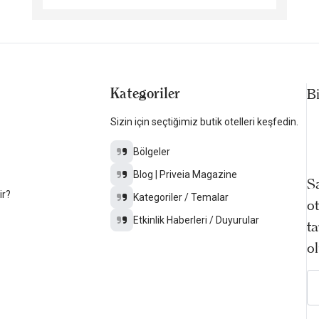
Kategoriler
B
Sizin için seçtiğimiz butik otelleri keşfedin.
Bölgeler
Blog | Priveia Magazine
Sa
ir?
Kategoriler / Temalar
ot
Etkinlik Haberleri / Duyurular
ta
ol