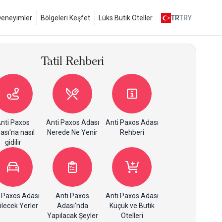
 Deneyimler
Bölgeleri Keşfet
Lüks Butik Oteller
TR
TRY
Tatil Rehberi
nti Paxos
Anti Paxos Adası
Anti Paxos Adası
ası'na nasıl
Nerede Ne Yenir
Rehberi
gidilir
 Paxos Adası
Anti Paxos
Anti Paxos Adası
ilecek Yerler
Adası'nda
Küçük ve Butik
Yapılacak Şeyler
Otelleri