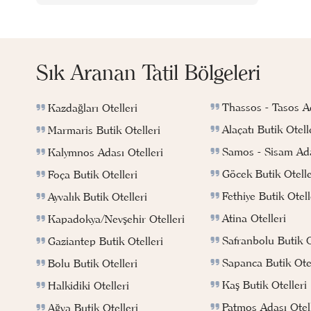
Sık Aranan Tatil Bölgeleri
Thassos - Tasos Ad
Kazdağları Otelleri
Alaçatı Butik Otell
Marmaris Butik Otelleri
Samos - Sisam Ada
Kalymnos Adası Otelleri
Göcek Butik Otelle
Foça Butik Otelleri
Fethiye Butik Otell
Ayvalık Butik Otelleri
Atina Otelleri
Kapadokya/Nevşehir Otelleri
Safranbolu Butik O
Gaziantep Butik Otelleri
Sapanca Butik Otel
Bolu Butik Otelleri
Kaş Butik Otelleri
Halkidiki Otelleri
Patmos Adası Otell
Ağva Butik Otelleri