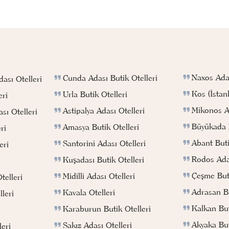
Naxos Adas
Cunda Adası Butik Otelleri
ası Otelleri
Kos (İstan
Urla Butik Otelleri
eri
Mikonos Ad
Astipalya Adası Otelleri
sı Otelleri
Büyükada B
Amasya Butik Otelleri
ri
Abant Buti
Santorini Adası Otelleri
eri
Rodos Adas
Kuşadası Butik Otelleri
Çeşme Buti
Midilli Adası Otelleri
telleri
Adrasan Bu
Kavala Otelleri
leri
Kalkan But
Karaburun Butik Otelleri
Akyaka But
Sakız Adası Otelleri
eri