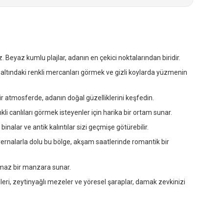
 Beyaz kumlu plajlar, adanın en çekici noktalarından biridir.
z altındaki renkli mercanları görmek ve gizli koylarda yüzmenin
ir atmosferde, adanın doğal güzelliklerini keşfedin.
i canlıları görmek isteyenler için harika bir ortam sunar.
inalar ve antik kalıntılar sizi geçmişe götürebilir.
vernalarla dolu bu bölge, akşam saatlerinde romantik bir
ulmaz bir manzara sunar.
ri, zeytinyağlı mezeler ve yöresel şaraplar, damak zevkinizi