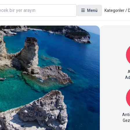
Menü
Kategoriler /
A
Ad
Anti
Gez