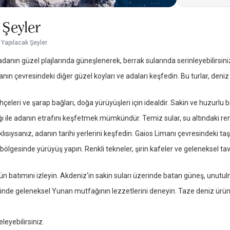
 Şeyler
 Yapılacak Şeyler
anın güzel plajlarında güneşlenerek, berrak sularında serinleyebilirsiniz.
anın çevresindeki diğer güzel koyları ve adaları keşfedin. Bu turlar, deni
eleri ve şarap bağları, doğa yürüyüşleri için idealdir. Sakin ve huzurlu b
 ile adanın etrafını keşfetmek mümkündür. Temiz sular, su altındaki renkl
ısıysanız, adanın tarihi yerlerini keşfedin. Gaios Limanı çevresindeki taş b
ölgesinde yürüyüş yapın. Renkli tekneler, şirin kafeler ve geleneksel ta
ün batımını izleyin. Akdeniz'in sakin suları üzerinde batan güneş, unut
nde geleneksel Yunan mutfağının lezzetlerini deneyin. Taze deniz ürünle
leyebilirsiniz.