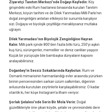
Ziyaretçi Tanıtım Merkezi’nde Doğayı Keşfedin:
Köy
girişindeki eski Rum hastanesi binasında kurulan Tanıtım
Merkezi, köyün tarihini ve de Dilek Yarımadası Milli Parkı’nın
doğal zenginliğini anlatan etkileyici bir sunumla karşılıyor
sizi. Doğaya ve biyolojik çeşitliliğe meraklıysanız mutlaka
uğrayın.
Dilek Yarımadası’nın Biyolojik Zenginliğine Hayran
Kalın:
Milli park içinde 800'den fazla bitki türü, 250'yi aşkın
kuş türü, sürüngenler, memeliler ve deniz canlıları yaşıyor.
Küçük bir yürüyüşle bile bambaşka dünyaların kapısını
aralayabilirsiniz.
Doğanbey’in Sessiz Sokaklarında Kaybolun:
Rum ve
Osmanlı mimarisinin harmanlandığı evler arasında yürürken
birinin penceresinden sarkan üzüm salkımları, diğerinin
avlusunda kurutulan zeytinlerle karşılaşabilirsiniz. O kadar
otantik ki, her köşe Instagram’a ilham veriyor.
Şorlak Şelalesi’nde Serin Bir Mola Verin:
Doğal
güzellikleriyle öne çıkan köyde, şelale ve çevresindeki dere