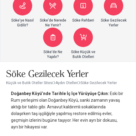
Söke'ye Nasıl
Söke'de Nerede
Söke Rehberi
Söke Gezilecek
Gidilir?
Ne Yenir?
Yerler
Söke'de Ne
Söke Küçük ve
Yapılır?
Butik Otelleri
Söke Gezilecek Yerler
Küçük ve Butik Oteller Sitesi
Aydın Otelleri
Söke Gezilecek Yerler
Doğanbey Köyü’nde Tarihle İç İçe Yürüyüşe Çıkın:
Eski bir
Rum yerleşimi olan Doğanbey Köyü, sanki zamanın yavaş
aktığı bir tablo gibi. Arnavut kaldırımlı sokaklarında
dolaşırken taş işçiliğiyle yapılmış restore edilmiş evler,
geçmişin izlerini bugüne taşıyor. Her evin ayrı bir dokusu,
ayrı bir hikayesi var.