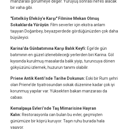
manzarası görülmeye değer. Yürüyüş sonrası nefes alacak
bir vaha gibi.
"Entelköy Efeköy’e Karşı" Filmine Mekan Olmuş
Sokaklarda Yürüyün
: Film severler için ekstra anlam
taşıyan Doğanbey, beyazperdede gördüğünüzden çok daha
büyüleyici.
Karina’da Günbatımına Karşı Balık Keyfi:
Ege’de gün
batımının en güzel izlenebileceği yerlerden biri Karina. Göl
kıyısında kurulmuş masalarda balık yiyip, turuncuya dönen
gökyüzünü izlemek, huzurun tanımı olabilir.
Priene Antik Kenti’nde Tarihe Dokunun:
Eski bir Rum şehri
olan Priene’de tiyatrosundan sokak düzenine kadar çok iyi
korunmuş yapılar var. Yüksekten bakan manzarası da
cabası.
Kemalpaşa Evleri’nde Taş Mimarisine Hayran
Kalın:
Restorasyonla can bulan bu evler, geçmişten
günümüze bir köprü kuruyor. Taşın ruhu burada hala
yaşıyor.