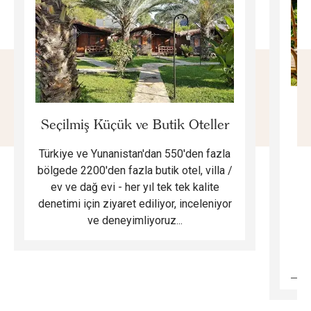
E
Seçilmiş Küçük ve Butik Oteller
Türkiye ve Yunanistan'dan 550'den fazla
Do
bölgede 2200'den fazla butik otel, villa /
ev ve dağ evi - her yıl tek tek kalite
m
denetimi için ziyaret ediliyor, inceleniyor
ve deneyimliyoruz...
B