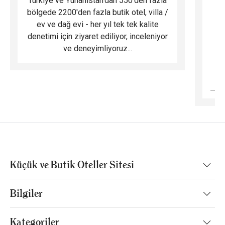
Türkiye ve Yunanistan'dan 550'den fazla
Do
bölgede 2200'den fazla butik otel, villa /
ev ve dağ evi - her yıl tek tek kalite
m
denetimi için ziyaret ediliyor, inceleniyor
ve deneyimliyoruz...
B
Küçük ve Butik Oteller Sitesi
Bilgiler
Kategoriler