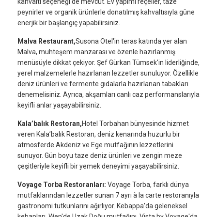
kahvaltı seçeneği de mevcut. Ev yapımı reçeller, taze
peynirler ve organik ürünlerle donatılmış kahvaltısıyla güne
enerjik bir başlangıç yapabilirsiniz.
Malva Restaurant,
Susona Otel'in teras katında yer alan
Malva, muhteşem manzarası ve özenle hazırlanmış
menüsüyle dikkat çekiyor. Şef Gürkan Tümsek'in liderliğinde,
yerel malzemelerle hazırlanan lezzetler sunuluyor. Özellikle
deniz ürünleri ve fermente gıdalarla hazırlanan tabakları
denemelisiniz. Ayrıca, akşamları canlı caz performanslarıyla
keyifli anlar yaşayabilirsiniz.
Kala’balık Restoran,
Hotel Torbahan bünyesinde hizmet
veren Kala’balık Restoran, deniz kenarında huzurlu bir
atmosferde Akdeniz ve Ege mutfağının lezzetlerini
sunuyor. Gün boyu taze deniz ürünleri ve zengin meze
çeşitleriyle keyifli bir yemek deneyimi yaşayabilirsiniz.
Voyage Torba Restoranları:
Voyage Torba, farklı dünya
mutfaklarından lezzetler sunan 7 ayrı à la carte restoranıyla
gastronomi tutkunlarını ağırlıyor. Kebappa'da geleneksel
kebapları, Wen'de Uzak Doğu mutfağını, Vista by Voyage'da