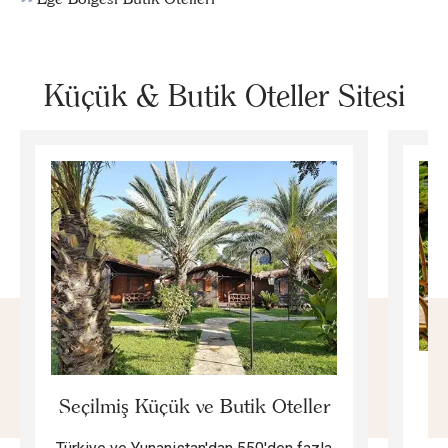
Küçük & Butik Oteller Sitesi
E
Seçilmiş Küçük ve Butik Oteller