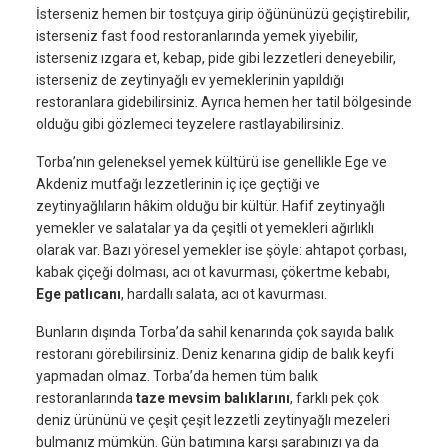
İsterseniz hemen bir tostçuya girip öğününüzü geçiştirebilir,
isterseniz fast food restoranlarında yemek yiyebilir,
isterseniz ızgara et, kebap, pide gibi lezzetleri deneyebilir,
isterseniz de zeytinyağlı ev yemeklerinin yapıldığı
restoranlara gidebilirsiniz. Ayrıca hemen her tatil bölgesinde
olduğu gibi gözlemeci teyzelere rastlayabilirsiniz.
Torba’nın geleneksel yemek kültürü ise genellikle Ege ve
Akdeniz mutfağı lezzetlerinin iç içe geçtiği ve
zeytinyağlıların hâkim olduğu bir kültür. Hafif zeytinyağlı
yemekler ve salatalar ya da çeşitli ot yemekleri ağırlıklı
olarak var. Bazı yöresel yemekler ise şöyle: ahtapot çorbası,
kabak çiçeği dolması, acı ot kavurması, çökertme kebabı,
Ege patlıcanı
, hardallı salata, acı ot kavurması.
Bunların dışında Torba’da sahil kenarında çok sayıda balık
restoranı görebilirsiniz. Deniz kenarına gidip de balık keyfi
yapmadan olmaz. Torba’da hemen tüm balık
restoranlarında
taze mevsim balıklarını
, farklı pek çok
deniz ürününü ve çeşit çeşit lezzetli zeytinyağlı mezeleri
bulmanız mümkün. Gün batımına karşı şarabınızı ya da