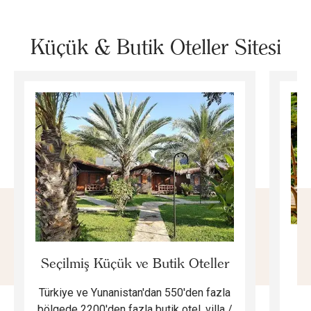
Küçük & Butik Oteller Sitesi
E
Seçilmiş Küçük ve Butik Oteller
Türkiye ve Yunanistan'dan 550'den fazla
Do
bölgede 2200'den fazla butik otel, villa /