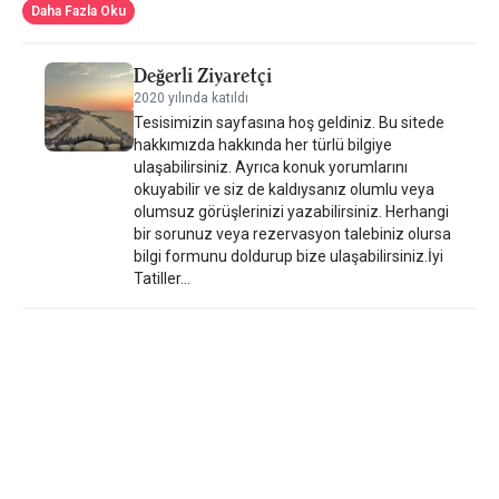
klima ve gardırop vardır. BOĒM Boutique Hotel Lefkada'nın
Daha Fazla Oku
yakınındaki popüler cazibe merkezleri arasında Lefkas Arkeoloji
Müzesi, Sikelianou Meydanı ve Phonograph Müzesi
Değerli Ziyaretçi
bulunmaktadır. En yakın havaalanı olan Aktion Havaalanı 20 km
2020 yılında katıldı
mesafededir. Halka açık otopark 500 metre mesafededir.
Tesisimizin sayfasına hoş geldiniz. Bu sitede
hakkımızda hakkında her türlü bilgiye
ulaşabilirsiniz. Ayrıca konuk yorumlarını
okuyabilir ve siz de kaldıysanız olumlu veya
olumsuz görüşlerinizi yazabilirsiniz. Herhangi
bir sorunuz veya rezervasyon talebiniz olursa
bilgi formunu doldurup bize ulaşabilirsiniz.İyi
Tatiller...