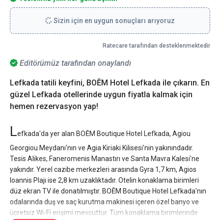
Sizin için en uygun sonuçları arıyoruz
Ratecare tarafından desteklenmektedir
Editörümüz tarafından onaylandı
Lefkada tatili keyfini, BOĒM Hotel Lefkada ile çıkarın. En
güzel Lefkada otellerinde uygun fiyatla kalmak için
hemen rezervasyon yap!
L
efkada'da yer alan BOĒM Boutique Hotel Lefkada, Agiou
Georgiou Meydanı'nın ve Agia Kiriaki Kilisesi'nin yakınındadır.
Tesis Alikes, Faneromenis Manastırı ve Santa Mavra Kalesi'ne
yakındır. Yerel cazibe merkezleri arasında Gyra 1,7 km, Agios
Ioannis Plajı ise 2,8 km uzaklıktadır. Otelin konaklama birimleri
düz ekran TV ile donatılmıştır. BOĒM Boutique Hotel Lefkada'nın
odalarında duş ve saç kurutma makinesi içeren özel banyo ve
ücretsiz Wi-Fi erişimi mevcuttur. Tüm konaklama birimlerinde