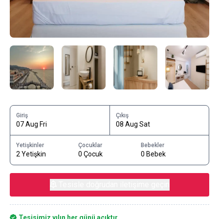
Giriş
Çıkış
07 Aug Fri
08 Aug Sat
Yetişkinler
Çocuklar
Bebekler
2 Yetişkin
0 Çocuk
0 Bebek
Tesisle doğrudan iletişime geçin
Tesisimiz yılın her günü açıktır