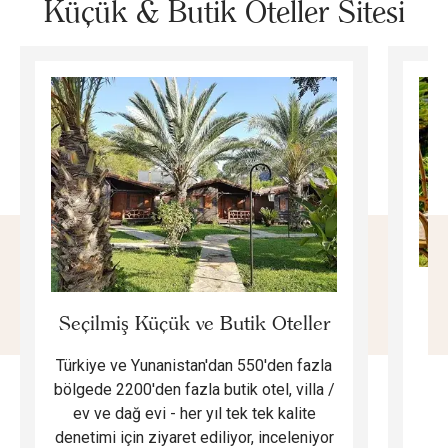
Küçük & Butik Oteller Sitesi
E
Seçilmiş Küçük ve Butik Oteller
Türkiye ve Yunanistan'dan 550'den fazla
Do
bölgede 2200'den fazla butik otel, villa /
ev ve dağ evi - her yıl tek tek kalite
m
denetimi için ziyaret ediliyor, inceleniyor