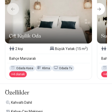
Çift Kişilik Oda
Super
2
2 kişi
Büyük Yatak
(15 m
)
2 k
Bahçe Manzaralı
Bahçe 
Odada Kasa
Klima
Odada Tv
Od
+4 olanak
+4 ol
Özellikler
Kahvaltı Dahil
Kahve-Çay Makinesi