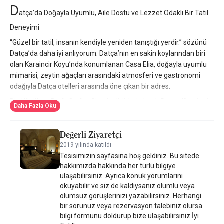
D
atça’da Doğayla Uyumlu, Aile Dostu ve Lezzet Odaklı Bir Tatil
Deneyimi
“Güzel bir tatil, insanın kendiyle yeniden tanıştığı yerdir.” sözünü
Datça’da daha iyi anlıyorum. Datça’nın en sakin koylarından biri
olan Karaincir Koyu’nda konumlanan Casa Elia, doğayla uyumlu
mimarisi, zeytin ağaçları arasındaki atmosferi ve gastronomi
odağıyla Datça otelleri arasında öne çıkan bir adres.
Biz Küçük ve Butik Oteller Sitesi editörleri olarak
Datça Karaincir
Daha Fazla Oku
otelleri
içinde hem aile dostu yapıya sahip hem de hizmet
kalitesiyle fark yaratan tesisleri özellikle ön plana çıkarıyoruz.
Değerli Ziyaretçi
Casa Elia bu dengeyi iyi kuran örneklerden biri.
2019 yılında katıldı
Konum ve Atmosfer
Tesisimizin sayfasına hoş geldiniz. Bu sitede
Casa Elia, Karaincir Koyu’nun kalbinde, zeytin ve çam ağaçları
hakkımızda hakkında her türlü bilgiye
arasında konumlanıyor.
ulaşabilirsiniz. Ayrıca konuk yorumlarını
okuyabilir ve siz de kaldıysanız olumlu veya
Datça merkeze araçla yaklaşık 15 dakika mesafede. Rüzgâr
olumsuz görüşlerinizi yazabilirsiniz. Herhangi
almayan, sığ ve berrak deniziyle özellikle aileler için avantajlı bir
bir sorunuz veya rezervasyon talebiniz olursa
koyda. Doğal malzemelerle tasarlanmış sade ve ferah bir mimari
bilgi formunu doldurup bize ulaşabilirsiniz.İyi
anlayışa sahip.
Karaincir Koyu otelleri
arasında doğayla iç içe