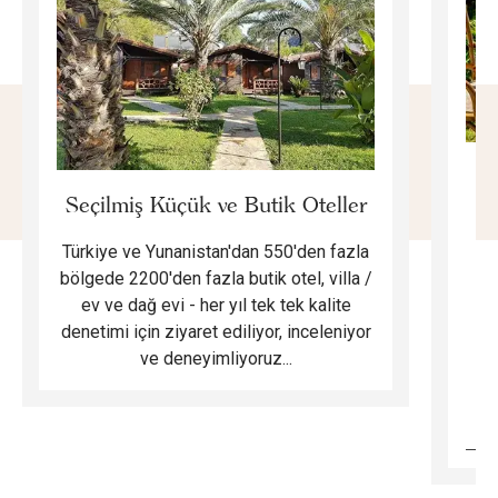
E
Seçilmiş Küçük ve Butik Oteller
Türkiye ve Yunanistan'dan 550'den fazla
Do
bölgede 2200'den fazla butik otel, villa /
ev ve dağ evi - her yıl tek tek kalite
m
denetimi için ziyaret ediliyor, inceleniyor
ve deneyimliyoruz...
B