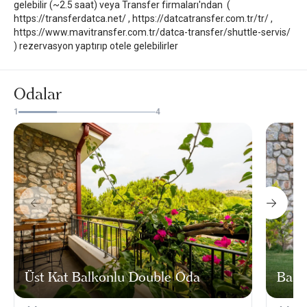
gelebilir (~2.5 saat) veya Transfer firmaları'ndan (
https://transferdatca.net/ , https://datcatransfer.com.tr/tr/ ,
https://www.mavitransfer.com.tr/datca-transfer/shuttle-servis/
) rezervasyon yaptırıp otele gelebilirler
Odalar
1
4
Üst Kat Balkonlu Double Oda
Bahç