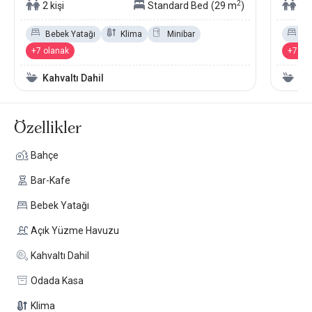
2
2 kişi
Standard Bed
(29 m
)
2 k
Bebek Yatağı
Klima
Minibar
Be
+7 olanak
+7 ol
Kahvaltı Dahil
Kah
Özellikler
Bahçe
Bar-Kafe
Bebek Yatağı
Açık Yüzme Havuzu
Kahvaltı Dahil
Odada Kasa
Klima