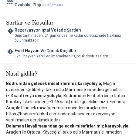
“Tatil hem dinlenmek hem iyi yemek demektir” diyenler
Ovabükü Plajı
28 Kilometre
Gelenler Burada Ne Bulacak?
Şartlar ve Koşullar
Zeytin ağaçları arasında huzurlu atmosfer
Karaincir’in sığ ve berrak denizi
Rezervasyon İptal Ve İade Şartları
Ev yapımı kahvaltı ve Ege mutfağı
Giriş tarihinizden, 21 gün öncesine kadar ücretsiz iade hakkınız
bulunmaktadır.
Çocuk dostu alanlar
Datça merkeze yakın ama kalabalıktan uzak konum
Evcil Hayvan Ve Çocuk Koşulları
Datça otelleri
arasında hem doğa hem konfor hem de aile dostu
Evcil hayvan kabul edilmemektedir. Çocuk dostu tesistir.
özellikleri bir arada sunan dengeli bir alternatif.
“Bu otel,
Datça Küçük ve Butik Otelleri ve Karaincir Otelleri
Nasıl gidilir?
arasında Küçük Oteller Sitesi özel seçkisinde yer almaktadır.”
Bodrumdan gelecek misafirlerimiz karayoluyla;
Muğla
üzerinden Çetibeli’yi takip edip Marmarise inmeden gelinebilir
(~3 saat) veya
deniz yoluyla;
Bodrumdan Feribota binip Datça
Karaköy İskelesinden(~1.45 saat) otele gelebilirsiniz. ( Feribota
Araç ile binecek misafirlerimizin önceden araçları için
https://bodrumferibot.com/index sitesinden rezervasyon
yaptırmaları gerekmektedir)
Dalaman Havalimanından gelecek misafirlerimiz karayoluyla;
Araçları ile
Ortaca- Köyceğiz'i takip edip Marmaris'e inmeden