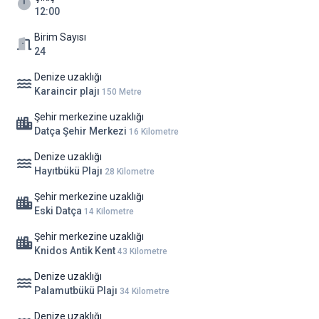
Culinarium
12:00
Kumluk bölgesindeki restoranlar
Jackie’O
Birim Sayısı
Mayan
24
Dulcinea
Denize uzaklığı
Datça otelleri
özel listemizde yer alan bu özel otel yaklaşımında
Karaincir plajı
150 Metre
olduğu gibi, Casa Elia da yerel lezzeti deneyime dönüştüren bir
anlayışa sahip.
Şehir merkezine uzaklığı
Datça Şehir Merkezi
16 Kilometre
Aile Dostu Yapı
Casa Elia yalnızca çiftlere değil, çocuklu ailelere de hitap ediyor.
Denize uzaklığı
Hayıtbükü Plajı
28 Kilometre
Geniş oyun alanı
Güvenli çocuk havuzu
Şehir merkezine uzaklığı
Açık hava sinema geceleri
Eski Datça
14 Kilometre
Datça aile otelleri
arasında doğa ve güvenlik dengesini iyi kuran
Şehir merkezine uzaklığı
tesislerden biri.
Knidos Antik Kent
43 Kilometre
Kimler İçin Uygun?
Denize uzaklığı
Karaincir’de sakin bir tatil arayan aileler
Palamutbükü Plajı
34 Kilometre
Romantik ama kalabalıktan uzak bir ortam isteyen çiftler
Doğayla uyumlu konfor arayanlar
Denize uzaklığı