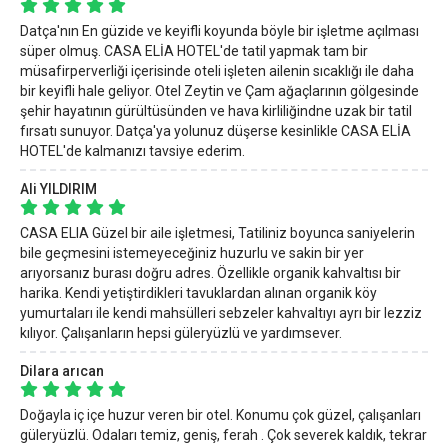
Datça'nın En güzide ve keyifli koyunda böyle bir işletme açılması
süper olmuş. CASA ELİA HOTEL'de tatil yapmak tam bir
müsafirperverliği içerisinde oteli işleten ailenin sıcaklığı ile daha
bir keyifli hale geliyor. Otel Zeytin ve Çam ağaçlarının gölgesinde
şehir hayatının gürültüsünden ve hava kirliliğindne uzak bir tatil
fırsatı sunuyor. Datça'ya yolunuz düşerse kesinlikle CASA ELİA
HOTEL'de kalmanızı tavsiye ederim.
Ali YILDIRIM
CASA ELIA Güzel bir aile işletmesi, Tatiliniz boyunca saniyelerin
bile geçmesini istemeyeceğiniz huzurlu ve sakin bir yer
arıyorsanız burası doğru adres. Özellikle organik kahvaltısı bir
harika. Kendi yetiştirdikleri tavuklardan alınan organik köy
yumurtaları ile kendi mahsülleri sebzeler kahvaltıyı ayrı bir lezziz
kılıyor. Çalışanların hepsi güleryüzlü ve yardımsever.
Dilara arıcan
Doğayla iç içe huzur veren bir otel. Konumu çok güzel, çalışanları
güleryüzlü. Odaları temiz, geniş, ferah . Çok severek kaldık, tekrar