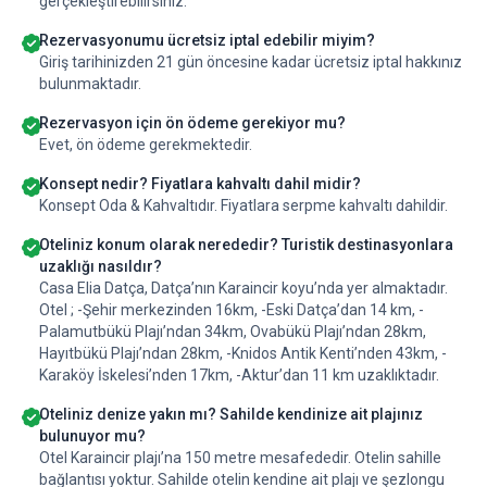
gerçekleştirebilirsiniz.
Rezervasyonumu ücretsiz iptal edebilir miyim?
Giriş tarihinizden 21 gün öncesine kadar ücretsiz iptal hakkınız
bulunmaktadır.
Rezervasyon için ön ödeme gerekiyor mu?
Evet, ön ödeme gerekmektedir.
Konsept nedir? Fiyatlara kahvaltı dahil midir?
Konsept Oda & Kahvaltıdır. Fiyatlara serpme kahvaltı dahildir.
Oteliniz konum olarak nerededir? Turistik destinasyonlara
uzaklığı nasıldır?
Casa Elia Datça, Datça’nın Karaincir koyu’nda yer almaktadır.
Otel ; -Şehir merkezinden 16km, -Eski Datça’dan 14 km, -
Palamutbükü Plajı’ndan 34km, Ovabükü Plajı’ndan 28km,
Hayıtbükü Plajı’ndan 28km, -Knidos Antik Kenti’nden 43km, -
Karaköy İskelesi’nden 17km, -Aktur’dan 11 km uzaklıktadır.
Oteliniz denize yakın mı? Sahilde kendinize ait plajınız
bulunuyor mu?
Otel Karaincir plajı’na 150 metre mesafededir. Otelin sahille
bağlantısı yoktur. Sahilde otelin kendine ait plajı ve şezlongu