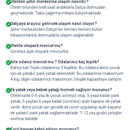
Otelden şehir merkezine ulaşım nasıldır?
Otelin önünden belli saat aralıklarla Datça dolmuşları
geçmektedir. Taksi çağırma imkanı bulunmaktadır.
Datçaya araçsız gelirsek ulaşım nasıl oluyor?
Şehir merkezinden Datça’nın hemen hemen bütün
lokasyonlarına dolmuşlarla ulaşım sağlanabilir.
Otelde otopark mevcut mu?
Ücretsiz açık otopark mevcuttur.
Aile odanız mevcut mu ? Odalarınız kaç kişilik?
Bahçe kat Triple odalarımız 3 kişiliktir. Bu odalara ikinci çocuk
için ek yatak// park yatak eklenebilir. Bu odalarımız maksimum
4 kişi, diğer odalarımız maksimum 3 kişilik kapasiteye sahiptir.
Ek yatak veya bebek yatağı hizmeti sağlıyor musunuz?
Otelimizde 0-6 yaş ilk çocuk ücretsiz olup, 5 yaşa kadar park
yatak, 5 yaştan 6 yaşa kadar (ücretsiz) açılır kapanır ek yatak
verilir. İkinci çocuk için gecelik ek ücret uygulanıp açılır kapanır
ek yatak// park yatak sağlanmaktadır. 7-12 yaş grubu yetişkin
sınıfına dahildir.
Evcil hayvan kabul ediyor musunuz?