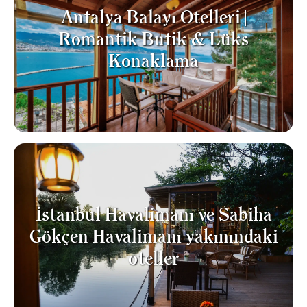
Antalya Balayı Otelleri |
Romantik Butik & Lüks
Konaklama
İstanbul Havalimanı ve Sabiha
Gökçen Havalimanı yakınındaki
oteller