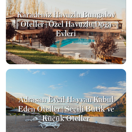
Karadeniz Havuzlu Bungalov
Oteller | Özel Havuzlu Doğa
Evleri
Adrasan Evcil Hayvan Kabul
Eden Oteller | Seçili Butik ve
Küçük Oteller