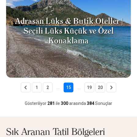
Adrasan Lüks & Butik Oteller |
Seçili Lüks Küçük ve Özel
Konaklama
1
2
...
15
...
19
20
Gösteriliyor
281
ile
300
arasında
384
Sonuçlar
Sık Aranan Tatil Bölgeleri