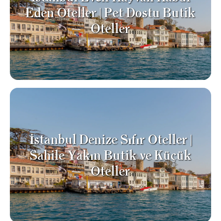
Eden Oteller | Pet Dostu Butik
Oteller
İstanbul Denize Sıfır Oteller |
Sahile Yakın Butik ve Küçük
Oteller