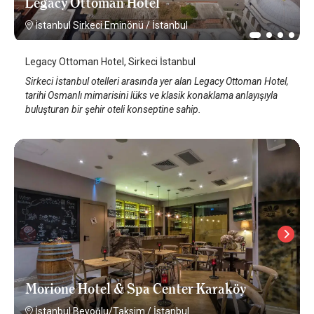
Legacy Ottoman Hotel
İstanbul Sirkeci Eminönü
/
İstanbul
Legacy Ottoman Hotel, Sirkeci İstanbul
Sirkeci İstanbul otelleri arasında yer alan Legacy Ottoman Hotel,
tarihi Osmanlı mimarisini lüks ve klasik konaklama anlayışıyla
buluşturan bir şehir oteli konseptine sahip.
Morione Hotel & Spa Center Karaköy
İstanbul Beyoğlu/Taksim
/
İstanbul