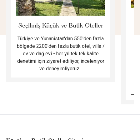
E
Seçilmiş Küçük ve Butik Oteller
Türkiye ve Yunanistan'dan 550'den fazla
Do
bölgede 2200'den fazla butik otel, villa /
ev ve dağ evi - her yıl tek tek kalite
m
denetimi için ziyaret ediliyor, inceleniyor
ve deneyimliyoruz...
B