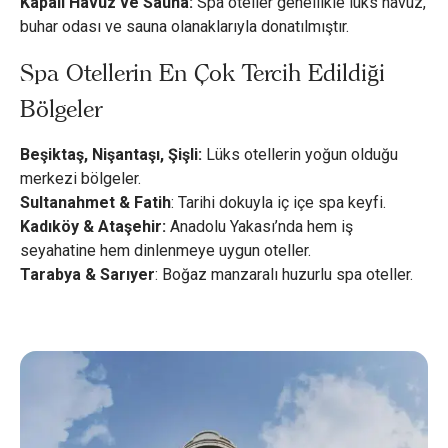
Kapalı Havuz ve Sauna:
Spa oteller genellikle lüks havuz,
buhar odası ve sauna olanaklarıyla donatılmıştır.
Spa Otellerin En Çok Tercih Edildiği
Bölgeler
Beşiktaş, Nişantaşı, Şişli:
Lüks otellerin yoğun olduğu
merkezi bölgeler.
Sultanahmet & Fatih
: Tarihi dokuyla iç içe spa keyfi.
Kadıköy & Ataşehir:
Anadolu Yakası’nda hem iş
seyahatine hem dinlenmeye uygun oteller.
Tarabya & Sarıyer
: Boğaz manzaralı huzurlu spa oteller.