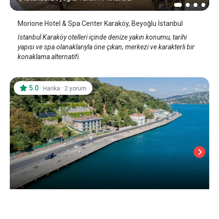
Morione Hotel & Spa Center Karaköy, Beyoğlu İstanbul
İstanbul Karaköy otelleri içinde denize yakın konumu, tarihi
yapısı ve spa olanaklarıyla öne çıkan, merkezi ve karakterli bir
konaklama alternatifi.
5.0
·
·
Harika
2 yorum
My Finest Bosphorus Hotel
İstanbul Sarıyer
/
İstanbul