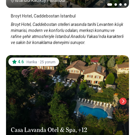
İstanbul Kadıköy
/
İstanbul
Broyt Hotel, Caddebostan İstanbul
Broyt Hotel, Caddebostan otelleri arasında tarihi Levanten köşk
mimarisi, modern ve konforlu odaları, merkezi konumu ve
rafine şehir atmosferiyle İstanbul Anadolu Yakası’nda karakterli
ve sakin bir konaklama deneyimi sunuyor.
4.6
·
·
Harika
25 yorum
Casa Lavanda Otel & Spa, +12