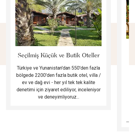
E
Seçilmiş Küçük ve Butik Oteller
Türkiye ve Yunanistan'dan 550'den fazla
Do
bölgede 2200'den fazla butik otel, villa /
ev ve dağ evi - her yıl tek tek kalite
m
denetimi için ziyaret ediliyor, inceleniyor
ve deneyimliyoruz...
B