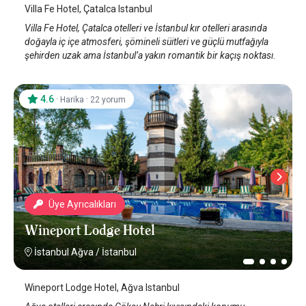
Villa Fe Hotel, Çatalca Istanbul
Villa Fe Hotel, Çatalca otelleri ve İstanbul kır otelleri arasında
doğayla iç içe atmosferi, şömineli süitleri ve güçlü mutfağıyla
şehirden uzak ama İstanbul’a yakın romantik bir kaçış noktası.
4.6
·
·
Harika
22 yorum
Üye Ayrıcalıkları
Wineport Lodge Hotel
İstanbul Ağva
/
İstanbul
Wineport Lodge Hotel, Ağva Istanbul