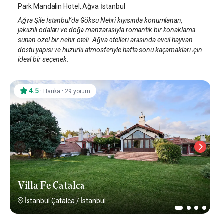
Park Mandalin Hotel, Ağva İstanbul
Ağva Şile İstanbul’da Göksu Nehri kıyısında konumlanan,
jakuzili odaları ve doğa manzarasıyla romantik bir konaklama
sunan özel bir nehir oteli. Ağva otelleri arasında evcil hayvan
dostu yapısı ve huzurlu atmosferiyle hafta sonu kaçamakları için
ideal bir seçenek.
4.5
·
·
Harika
29 yorum
Villa Fe Çatalca
İstanbul Çatalca
/
İstanbul