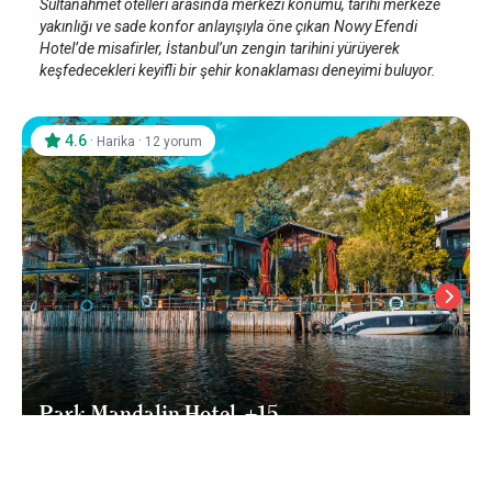
Sultanahmet otelleri arasında merkezi konumu, tarihî merkeze
yakınlığı ve sade konfor anlayışıyla öne çıkan Nowy Efendi
Hotel’de misafirler, İstanbul’un zengin tarihini yürüyerek
keşfedecekleri keyifli bir şehir konaklaması deneyimi buluyor.
4.6
·
·
Harika
12 yorum
Park Mandalin Hotel, +15
İstanbul Ağva
/
İstanbul