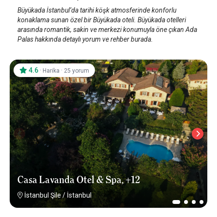
Büyükada İstanbul’da tarihi köşk atmosferinde konforlu
konaklama sunan özel bir Büyükada oteli. Büyükada otelleri
arasında romantik, sakin ve merkezi konumuyla öne çıkan Ada
Palas hakkında detaylı yorum ve rehber burada.
4.6
·
·
Harika
25 yorum
Casa Lavanda Otel & Spa, +12
İstanbul Şile
/
İstanbul