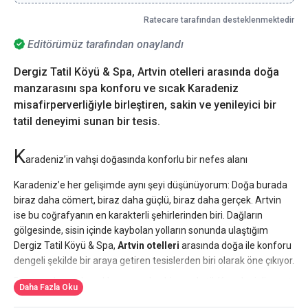
Ratecare tarafından desteklenmektedir
Editörümüz tarafından onaylandı
Dergiz Tatil Köyü & Spa, Artvin otelleri arasında doğa
manzarasını spa konforu ve sıcak Karadeniz
misafirperverliğiyle birleştiren, sakin ve yenileyici bir
tatil deneyimi sunan bir tesis.
K
aradeniz’in vahşi doğasında konforlu bir nefes alanı
Karadeniz’e her gelişimde aynı şeyi düşünüyorum: Doğa burada
biraz daha cömert, biraz daha güçlü, biraz daha gerçek. Artvin
ise bu coğrafyanın en karakterli şehirlerinden biri. Dağların
gölgesinde, sisin içinde kaybolan yolların sonunda ulaştığım
Dergiz Tatil Köyü & Spa,
Artvin otelleri
arasında doğa ile konforu
dengeli şekilde bir araya getiren tesislerden biri olarak öne çıkıyor.
Burası yalnızca konaklama yapılan bir yer değil, Karadeniz’in sert
Daha Fazla Oku
ama büyüleyici ruhunu, spa konforuyla yumuşatan bir kaçış