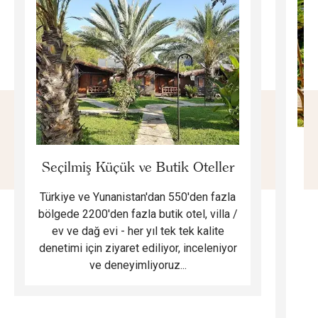
E
Seçilmiş Küçük ve Butik Oteller
Türkiye ve Yunanistan'dan 550'den fazla
Do
bölgede 2200'den fazla butik otel, villa /
ev ve dağ evi - her yıl tek tek kalite
m
denetimi için ziyaret ediliyor, inceleniyor
ve deneyimliyoruz...
B