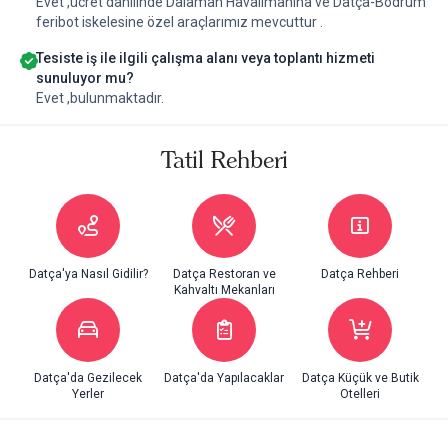
Evet ,ücret dahilinde Dalaman Havalimanına ve Datça-Bodrum
feribot iskelesine özel araçlarımız mevcuttur .
Tesiste iş ile ilgili çalışma alanı veya toplantı hizmeti
sunuluyor mu?
Evet ,bulunmaktadır.
Tatil Rehberi
Datça'ya Nasıl Gidilir?
Datça Restoran ve
Datça Rehberi
Kahvaltı Mekanları
Datça'da Gezilecek
Datça'da Yapılacaklar
Datça Küçük ve Butik
Yerler
Otelleri