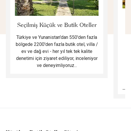
E
Seçilmiş Küçük ve Butik Oteller
Türkiye ve Yunanistan'dan 550'den fazla
Do
bölgede 2200'den fazla butik otel, villa /
ev ve dağ evi - her yıl tek tek kalite
m
denetimi için ziyaret ediliyor, inceleniyor
ve deneyimliyoruz...
B