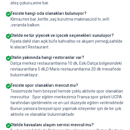
ateş çukuru,wine bar.
Tesiste hangi oda olanakları bulunuyor?
Klima,mini bar ,kettle ,saç kurutma makinası,lcd tv ,wifi
,veranda balkon.
Otelde ne tür yiyecek ve içecek seçenekleri sunuluyor?
Fiyata dahil olan açık büfe kahvaltısı ve akşam yemeği,sahilde
ki alacart Restaurant .
Otelin yakınında hangi restoranlar var?
Datça merkez restaurantlarına 10 dk, Eski Datça bölgesindeki
restaurantlara 5 dk,D Maris restaurantlarına 20 dk mesafede
bulunmaktayız .
Tesiste spor olanakları mevcut mu?
Tesisimizde hem bireysel hemde çoklu aktivite spor olanakları
mevcuttur . Spor eğitim merkezimiz Fransa spor şirketi UCPA
tarafından işletilmekte ve en üst düzeyde eğitim verilmektedir.
Bunun yanısıra bireysel spor yapmak isteyenler için de bir çok
aktivite ve olanaklar bulunmaktadır.
Otelde havaalanı ulaşım servisi mevcut mu?