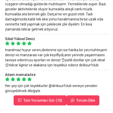
rüzgarın olmadığı günlerde muhteşem. Yemekleride süper. Bazı
geceler aktivitelerde oluyor kumsalda ateşli canlı müzik.
Kumsalda ata binmek gibi. Datça’nın en güzel oteli. Tadı
damağımızda kaldı tek eksi yönü havalimanına biraz uzak oda
cennette tatil yapmak için çekilecek çile diyelim. En kısa
zamanda tekrar gelmek istiyoruz
Sibel Yüksel Deniz
İnanılmaz huzur veren,dinlenme için ise harika bir yer,muhteşem
denizi ve manzarası var çok keyifliydi,anın yerinde yaşanmasını
tavsiye ederim,su sporları ve denizi 👌patili dostlar için çok ideal
👏tekrar ilginiz ve alakanız için teşekkür ederiz diriksurfclub
Adam mamaladze
Her şey için çok teşekkürler @diriksurfclub seneye yeniden
görüşebilmek dileğiyle
Tüm Yorumları Gör (10)
Yorum Ekle