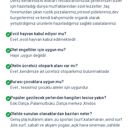
Deniz kenarında ki Alacart restaurantımızda Şeflerimizin sizler
için hazırladığı dünya mutfaklarından özel lezzetler ,taş
fırınımızdan çıkan rüstik pizzalarımız,yöresel pidelerimiz,dev
burgerlerimiz ve kendi bahçemizde organik olarak
yetiştirdiğimiz ürünlerle hazırladığımız sağlıklı salatalarımız.
Evcil hayvan kabul ediyor mu?
Evet ,evcil hayvan kabul edilmektedir .
Otel engelliler için uygun mu?
Hayır ,uygun değildir .
Otelin ücretsiz otopark alanı var mı?
Evet ,kendimize ait ücretsiz otoparkımız bulunmaktadır .
Burası çocuklara uygun mu?
Evet , tesisimiz çocuklu aileler için uygundur .
Popüler gezilecek yerlerden hangileri tesise yakın?
Eski Datça ,Palamutbükü ,Datça merkez ,Knidos
Otelde sunulan olanaklardan bazıları neler?
Geniş plaj kullanım alanı ,su sporları (surf,katamaran ,wind surf
,kite surf, sabah ve akşam yogası ,açık hava sineması ,sahilde