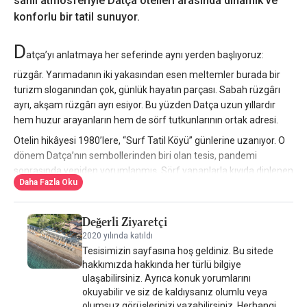
sahil atmosferiyle Datça otelleri arasında dinamik ve
konforlu bir tatil sunuyor.
D
atça’yı anlatmaya her seferinde aynı yerden başlıyoruz:
rüzgâr. Yarımadanın iki yakasından esen meltemler burada bir
turizm sloganından çok, günlük hayatın parçası. Sabah rüzgârı
ayrı, akşam rüzgârı ayrı esiyor. Bu yüzden Datça uzun yıllardır
hem huzur arayanların hem de sörf tutkunlarının ortak adresi.
Otelin hikâyesi 1980’lere, “Surf Tatil Köyü” günlerine uzanıyor. O
dönem Datça’nın sembollerinden biri olan tesis, pandemi
sonrasında yeniden yorumlanmış. Sörf yapanlarla kıyıda dinlenen
Daha Fazla Oku
misafirlerin farklı tatil anlayışı; doğa, spor, sanat, yemek ve
müzikle tek çatı altında buluşmuş.
Değerli Ziyaretçi
Mimaride öne çıkan şey doğanın önüne geçmemek. Deniz,
rüzgâr, ağaçlar ve peyzaj korunmuş; tasarımda Akdeniz sahil
2020 yılında katıldı
Tesisimizin sayfasına hoş geldiniz. Bu sitede
yaşamından, özellikle Capri ve Amalfi’den izler var ama bunlar
hakkımızda hakkında her türlü bilgiye
Datça’nın ruhuna uyarlanmış. Bazı köşelerde çini ve seramik
ulaşabilirsiniz. Ayrıca konuk yorumlarını
işçilikleri dikkat çekiyor. Odalar sade ve işlevsel, ortak alanlar
okuyabilir ve siz de kaldıysanız olumlu veya
denizle iç içe.
olumsuz görüşlerinizi yazabilirsiniz. Herhangi