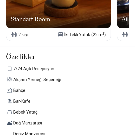
kendini “butik” diye tanımlamasının sebebi bu farklı beklentileri
aynı doğa içinde, birbirine karışmadan bir arada tutabilmesi.
Standart Room
Aile 
2
2 kişi
İki Tekli Yatak
(22 m
)
4 k
Özellikler
7/24 Açık Resepsiyon
Akşam Yemeği Seçeneği
Bahçe
Bar-Kafe
Bebek Yatağı
Dağ Manzarası
Deniz Manzarası