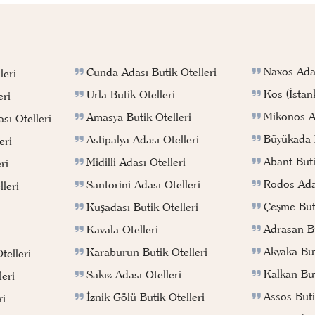
Naxos Adas
Cunda Adası Butik Otelleri
leri
Kos (İstan
Urla Butik Otelleri
eri
Mikonos Ad
Amasya Butik Otelleri
sı Otelleri
Büyükada B
Astipalya Adası Otelleri
eri
Abant Buti
Midilli Adası Otelleri
ri
Rodos Adas
Santorini Adası Otelleri
leri
Çeşme Buti
Kuşadası Butik Otelleri
Adrasan Bu
Kavala Otelleri
Akyaka But
Karaburun Butik Otelleri
telleri
Kalkan But
Sakız Adası Otelleri
eri
Assos Buti
İznik Gölü Butik Otelleri
ri