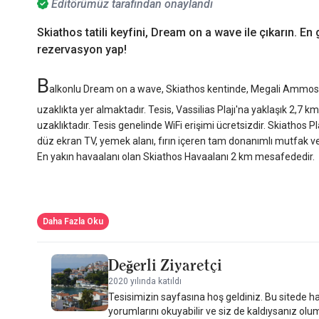
Editörümüz tarafından onaylandı
Skiathos tatili keyfini, Dream on a wave ile çıkarın. E
rezervasyon yap!
B
alkonlu Dream on a wave, Skiathos kentinde, Megali Ammos P
uzaklıkta yer almaktadır. Tesis, Vassilias Plajı'na yaklaşık 2,7
uzaklıktadır. Tesis genelinde WiFi erişimi ücretsizdir. Skiathos Pl
düz ekran TV, yemek alanı, fırın içeren tam donanımlı mutfak 
En yakın havaalanı olan Skiathos Havaalanı 2 km mesafededir.
Daha Fazla Oku
Değerli Ziyaretçi
2020 yılında katıldı
Tesisimizin sayfasına hoş geldiniz. Bu sitede ha
yorumlarını okuyabilir ve siz de kaldıysanız olu