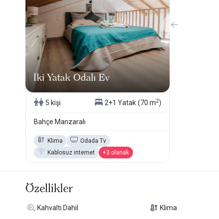
İki Yatak Odalı Ev
2
5 kişi
2+1 Yatak
(70 m
)
Bahçe Manzaralı
Klima
Odada Tv
Kablosuz internet
+3 olanak
Özellikler
Kahvaltı Dahil
Klima