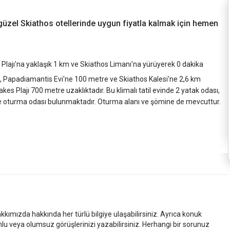
n güzel Skiathos otellerinde uygun fiyatla kalmak için hemen
lajı'na yaklaşık 1 km ve Skiathos Limanı'na yürüyerek 0 dakika
 km, Papadiamantis Evi'ne 100 metre ve Skiathos Kalesi'ne 2,6 km
akes Plajı 700 metre uzaklıktadır. Bu klimalı tatil evinde 2 yatak odası,
ve oturma odası bulunmaktadır. Oturma alanı ve şömine de mevcuttur.
kkımızda hakkında her türlü bilgiye ulaşabilirsiniz. Ayrıca konuk
mlu veya olumsuz görüşlerinizi yazabilirsiniz. Herhangi bir sorunuz