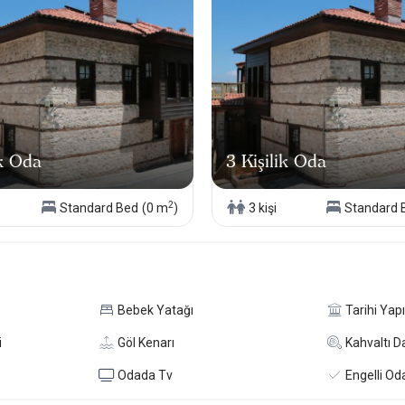
ik Oda
3 Kişilik Oda
2
Standard Bed
(0 m
)
3 kişi
Standard 
Bebek Yatağı
Tarihi Yapı
i
Göl Kenarı
Kahvaltı Da
Odada Tv
Engelli Od