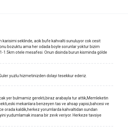
 karisimi seklinde, acik bufe kahvalti sunuluyor cok cesit
sifonu bozuktu ama her odada boyle sorunlar yoktur bizim
var 1-1.5km otele mesafesi. Onun disinda burun kisminda gölde
Guler yuzlu hizmetinizden dolayi tesekkur ederiz.
ak yer bulmamiz gerekti,biraz arabayla tur attik,Memleketin
i cekti,eski mekanlara benzeyen tas ve ahsap yapisi,bahcesi ve
gece orada kaldik,herkez yorumlarda kahvaltidan sundan
ayini yudumlamak insana bir zevk veriyor. Herkeze tavsiye