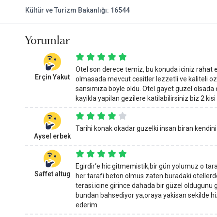
Kültür ve Turizm Bakanlığı: 16544
Yorumlar
Otel son derece temiz, bu konuda iciniz rahat e
Erçin Yakut
olmasada mevcut cesitler lezzetli ve kaliteli 
sansimiza boyle oldu. Otel gayet guzel olsada 
kayikla yapilan gezilere katilabilirsiniz biz 2 kisi
Tarihi konak okadar guzelki insan biran kendin
Aysel erbek
Egirdir‘e hic gitmemistik,bir gün yolumuz o t
Saffet altug
her tarafi beton olmus zaten buradaki otellerde
terasi.icine girince dahada bir güzel oldugun
bundan bahsediyor ya,oraya yakisan sekilde hiz
ederim.