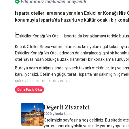
Editörümüz tarafından onaylandı
Isparta otelleri arasında yer alan Eskiciler Konağı Nis 
konumuyla Isparta’da huzurlu ve kültür odaklı bir kon
E
skiciler Konağı Nis Otel – Isparta’da konaklamayı tarihle bulu
Küçük Oteller Sitesi Editörü olarak bu kez yolum, gül kokusuyla 
Eskiciler Konağı Nis Otel, adından da anlaşılacağı gibi bir kon
otel havasından oldukça uzak, karakterli bir konaklama sunuyor
Buraya adım attığınız anda, yüksek tavanlı mekânlar, taş ve ahşa
karşılıyor sizi. Otelin en güçlü tarafı, Isparta’nın sakinliğini iç
çok ev hissi veren bir düzen var.
Eskiciler Konağı Nis Otel, şehirle iç içe bir noktada yer aldığı iç
Daha Fazla Oku
sunuyor. Gün içinde şehir merkezinde yürüyüş yapmak, yerel es
gözlemlemek bu otelde konaklamanın doğal bir parçası hâline g
Değerli Ziyaretçi
Odalar tarafında ise konak ruhu korunmuş. Ahşap tavanlar, gele
2020 yılında katıldı
Odalar abartılı bir lüks vadetmiyor; ama temiz, düzenli ve rahat b
Otelimizin sayfasına hoş geldiniz. Bu sitede otel
odalarda şehir otellerinde sık karşılaştığımız o “soğukluk” hissi y
yorumlarını okuyabilir ve siz de yorum yapabilir