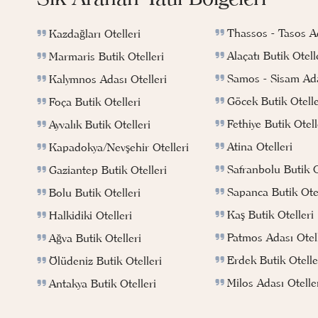
Thassos - Tasos Ad
Kazdağları Otelleri
Alaçatı Butik Otell
Marmaris Butik Otelleri
Samos - Sisam Ada
Kalymnos Adası Otelleri
Göcek Butik Otelle
Foça Butik Otelleri
Fethiye Butik Otell
Ayvalık Butik Otelleri
Atina Otelleri
Kapadokya/Nevşehir Otelleri
Safranbolu Butik O
Gaziantep Butik Otelleri
Sapanca Butik Otel
Bolu Butik Otelleri
Kaş Butik Otelleri
Halkidiki Otelleri
Patmos Adası Otell
Ağva Butik Otelleri
Erdek Butik Otelle
Ölüdeniz Butik Otelleri
Milos Adası Otelle
Antakya Butik Otelleri