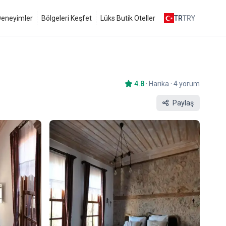
 Deneyimler
Bölgeleri Keşfet
Lüks Butik Oteller
TR
TRY
4.8
·
Harika
·
4 yorum
Paylaş