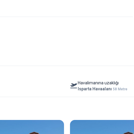
r çay içmek ya da kısa bir mola vermek için oldukça keyifli. Özellikle
ar konaklamayı daha da anlamlı kılıyor.
nak dokusunu koruyarak misafir ağırlayabilmesi ve şehir oteli
adreslerden biri.
ıl bir beklentiyle gelmeleri gerektiğini de açıkça söylemek isterim.
 odaklı tesis mantığı sunan bir otel değil. Bunun yerine; sakin, yerel
ayışı var.
leri ama gürültüden uzak bir konum bulacaklar. Gün içinde şehirde
ağa dönüp avluda oturarak günü yavaşça kapatabilirler.
daha samimi bir ortam arayan misafirler için Eskiciler Konağı Nis Otel
Havalimanına uzaklığı
Isparta Havaalanı
58 Metre
kültür amaçlı seyahatler için de sakinliğiyle öne çıkan bir adres.
Nis Otel; Isparta’da konaklamayı yalnızca bir geceleme olmaktan
ren özel bir konak.
ında Küçük Oteller Sitesi özel seçkisinde yer almaktadır.