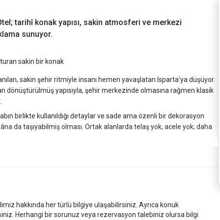
Otel; tarihî konak yapısı, sakin atmosferi ve merkezi
aklama sunuyor.
şturan sakin bir konak
anılan, sakin şehir ritmiyle insanı hemen yavaşlatan Isparta’ya düşüyor.
aktan dönüştürülmüş yapısıyla, şehir merkezinde olmasına rağmen klasik
.
bın birlikte kullanıldığı detaylar ve sade ama özenli bir dekorasyon
 mekâna da taşıyabilmiş olması. Ortak alanlarda telaş yok, acele yok; daha
in, Isparta’yı keşfetmek isteyen misafirler için oldukça pratik bir konum
naf dükkânlarını gezmek ve Isparta’nın gündelik yaşamını yakından
eliyor.
neksel dokuya uyumlu mobilyalar ve sade bir yerleşim dikkat çekiyor.
ir konaklama için ihtiyacınız olan her şey yerli yerinde. En önemlisi de,
imiz hakkında her türlü bilgiye ulaşabilirsiniz. Ayrıca konuk
ok.
siniz. Herhangi bir sorunuz veya rezervasyon talebiniz olursa bilgi