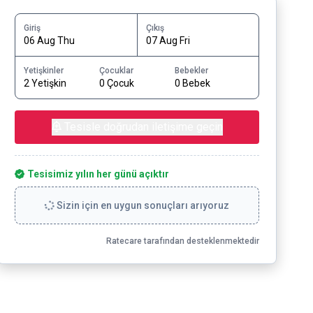
Giriş
Çıkış
06 Aug Thu
07 Aug Fri
Yetişkinler
Çocuklar
Bebekler
2 Yetişkin
0 Çocuk
0 Bebek
Tesisle doğrudan iletişime geçin
Tesisimiz yılın her günü açıktır
Sizin için en uygun sonuçları arıyoruz
Ratecare tarafından desteklenmektedir