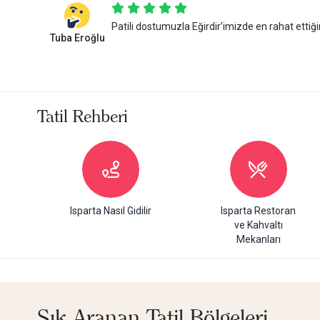
Patili dostumuzla Eğirdir’imizde en rahat ettiği
Tuba Eroğlu
Tatil Rehberi
Isparta Nasıl Gidilir
Isparta Restoran
ve Kahvaltı
Mekanları
Sık Aranan Tatil Bölgeleri