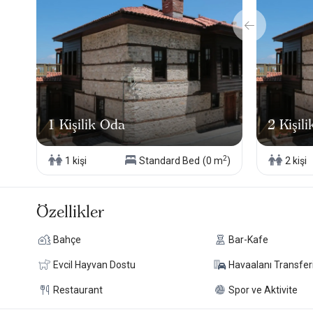
1 Kişilik Oda
2 Kişil
2
1 kişi
Standard Bed
(0 m
)
2 kişi
Özellikler
Bahçe
Bar-Kafe
Evcil Hayvan Dostu
Havaalanı Transfer
Restaurant
Spor ve Aktivite