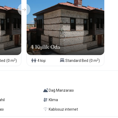
4 Kişilik Oda
2
2
Bed
(0 m
)
4 kişi
Standard Bed
(0 m
)
Dağ Manzarası
hil
Klima
ası
Kablosuz internet