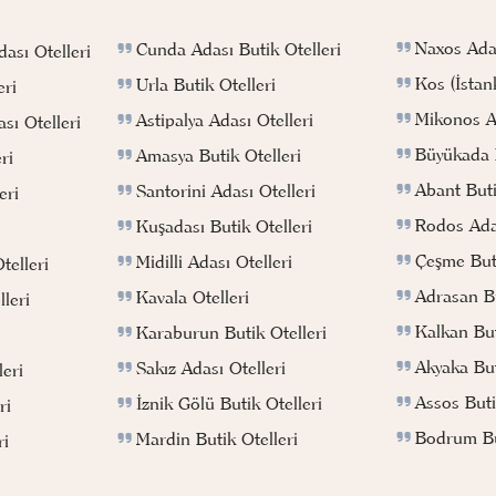
Naxos Adas
Cunda Adası Butik Otelleri
ası Otelleri
Kos (İstan
Urla Butik Otelleri
eri
Mikonos Ad
Astipalya Adası Otelleri
sı Otelleri
Büyükada B
Amasya Butik Otelleri
ri
Abant Buti
Santorini Adası Otelleri
eri
Rodos Adas
Kuşadası Butik Otelleri
Çeşme Buti
Midilli Adası Otelleri
telleri
Adrasan Bu
Kavala Otelleri
leri
Kalkan But
Karaburun Butik Otelleri
Akyaka But
Sakız Adası Otelleri
eri
Assos Buti
İznik Gölü Butik Otelleri
ri
Bodrum But
Mardin Butik Otelleri
ri