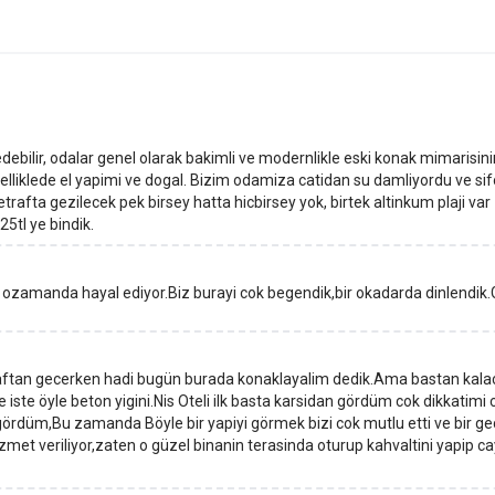
debilir, odalar genel olarak bakimli ve modernlikle eski konak mimarisinin
ozelliklede el yapimi ve dogal. Bizim odamiza catidan su damliyordu ve 
etrafta gezilecek pek birsey hatta hicbirsey yok, birtek altinkum plaji 
 25tl ye bindik.
i ozamanda hayal ediyor.Biz burayi cok begendik,bir okadarda dinlendik.
araftan gecerken hadi bugün burada konaklayalim dedik.Ama bastan kalac
 iste öyle beton yigini.Nis Oteli ilk basta karsidan gördüm cok dikkatim
u gördüm,Bu zamanda Böyle bir yapiyi görmek bizi cok mutlu etti ve bir 
met veriliyor,zaten o güzel binanin terasinda oturup kahvaltini yapip c