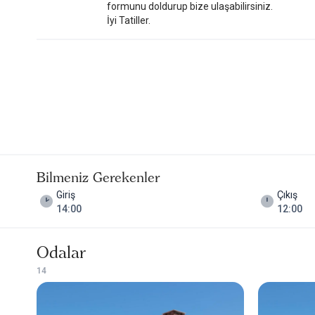
formunu doldurup bize ulaşabilirsiniz.
Konağın avlu ve ortak alanları, günün farklı saatlerinde oturup bi
İyi Tatiller.
Isparta gibi temposu zaten sakin bir şehirde, bu tür küçük alanl
Isparta otelleri
özel listemizde yer alan bu özel otel, tarihi ko
anlayışından uzak duruşuyla editöryel seçkimizde dikkat çeken 
Eskiciler Konağı Nis Otel’i tercih etmeyi düşünenlerin, buraya nas
Burası; animasyon programları, geniş sosyal alanlar ya da eğlence
dokuyla uyumlu ve konak atmosferini koruyan bir konaklama anl
Gelenler burada ne bulacaklar, nasıl bir deneyim yaşayacaklar?
Öncelikle Isparta şehir merkezinde, her yere kolay ulaşabilecek
gezip, yerel lezzet duraklarını keşfedebilir, akşamüstü ise kon
Bilmeniz Gerekenler
Özellikle Isparta otelleri arasında; tarihî yapıda konaklamak ve 
Giriş
Çıkış
oldukça karakterli bir alternatif sunuyor.
14:00
12:00
Aynı zamanda Isparta otelleri içinde, kısa şehir molaları, iş veya 
Küçük Oteller Sitesi olarak bizim gözümüzden Eskiciler Konağı 
Odalar
çıkarıp, yerel dokuyla temas eden huzurlu bir deneyime dönüştü
1
4
Bu otel,
Isparta Küçük ve Butik Otelleri
ve
Isparta Otelleri
aras