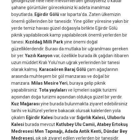
geldiğinizde hele hele mevsimlerden geldiyseniz o kadar
şahane görüntüler göreceksiniz ki adeta inanılmaz
boyutlarda.
Eğirdir Gölü
var Isparta'da. Zaten ülkemizin
önemli göllerinden bir tanesidir. Yine göller yöresine yakın bir
yerde temiz havası güzel doğasıyla birlikte Eğirdir Gölü
piknik yapılabilecek kamp yapılabilecek önemli yerlerden bir
tanesi.
Kızıldağ Milli Park
yine önemi doğal
güzelliklerdendir. Burası da mutlaka bir uğranılması gereken
bir yer.
Yazılı Kanyon
var, özellikle burada ilk çağdan itibaren
uzun müddet Kralı Yolu'nun uğrak yerlerinden bir tanesi
olarak kalmış.
Karacaören Baraj Gölü
çam ağaçlarının
arasında muhteşem bir göl manzarası ve doğal bir
manzara.
Milas Mesire Yeri
, buraya gelip piknik
yapabilirsiniz.
Tota yaylaları
ve İçmeleri sağlık turizmi
açısından doğa turizmi açısından oldukça güzel bir yerdir.
Kuz Mağarası
yine burada bulunmakta ziyaret edebilirsiniz
tarihi ve kültürel yerlere bakacak olursak kalelerden yola
çıkalım
Eğirdir Kales
i burada var
Sığırlık Kalesi, Uluborlu
Kalesi
burada mevcut
Kutlubey Ulu Camii, Atabey Ertokuş
Medresesi Men Tapınağı, Adada Antik Kenti, Dündar Bey
Medresesi
, sık sık ziyaret edilen yerlerden bir tanesidir.