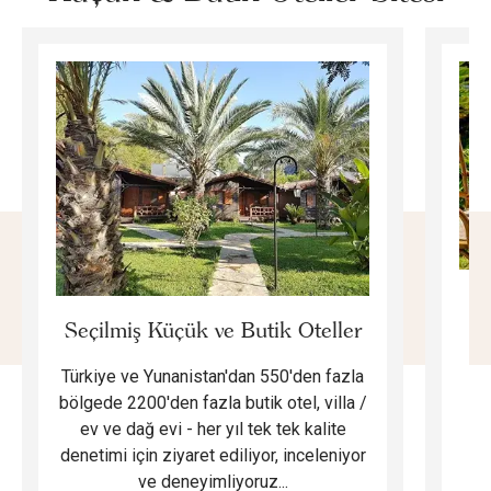
E
Seçilmiş Küçük ve Butik Oteller
Türkiye ve Yunanistan'dan 550'den fazla
Do
bölgede 2200'den fazla butik otel, villa /
ev ve dağ evi - her yıl tek tek kalite
m
denetimi için ziyaret ediliyor, inceleniyor
ve deneyimliyoruz...