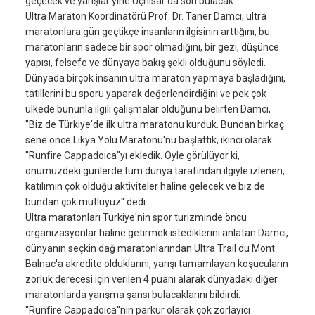
geçecek ve yarışlar yine Uçhisar'da son bulacak.
Ultra Maraton Koordinatörü Prof. Dr. Taner Damcı, ultra
maratonlara gün geçtikçe insanların ilgisinin arttığını, bu
maratonların sadece bir spor olmadığını, bir gezi, düşünce
yapısı, felsefe ve dünyaya bakış şekli olduğunu söyledi.
Dünyada birçok insanın ultra maraton yapmaya başladığını,
tatillerini bu sporu yaparak değerlendirdiğini ve pek çok
ülkede bununla ilgili çalışmalar olduğunu belirten Damcı,
''Biz de Türkiye'de ilk ultra maratonu kurduk. Bundan birkaç
sene önce Likya Yolu Maratonu'nu başlattık, ikinci olarak
''Runfire Cappadoica''yı ekledik. Öyle görülüyor ki,
önümüzdeki günlerde tüm dünya tarafından ilgiyle izlenen,
katılımın çok olduğu aktiviteler haline gelecek ve biz de
bundan çok mutluyuz'' dedi.
Ultra maratonları Türkiye'nin spor turizminde öncü
organizasyonlar haline getirmek istediklerini anlatan Damcı,
dünyanın seçkin dağ maratonlarından Ultra Trail du Mont
Balnac'a akredite olduklarını, yarışı tamamlayan koşucuların
zorluk derecesi için verilen 4 puanı alarak dünyadaki diğer
maratonlarda yarışma şansı bulacaklarını bildirdi.
''Runfire Cappadoica''nın parkur olarak çok zorlayıcı