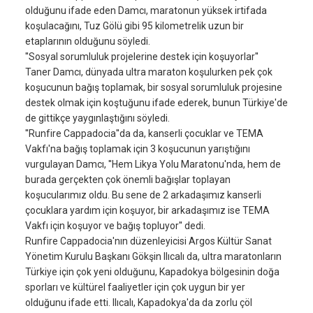
olduğunu ifade eden Damcı, maratonun yüksek irtifada
koşulacağını, Tuz Gölü gibi 95 kilometrelik uzun bir
etaplarının olduğunu söyledi.
''Sosyal sorumluluk projelerine destek için koşuyorlar''
Taner Damcı, dünyada ultra maraton koşulurken pek çok
koşucunun bağış toplamak, bir sosyal sorumluluk projesine
destek olmak için koştuğunu ifade ederek, bunun Türkiye'de
de gittikçe yaygınlaştığını söyledi.
''Runfire Cappadocia''da da, kanserli çocuklar ve TEMA
Vakfı'na bağış toplamak için 3 koşucunun yarıştığını
vurgulayan Damcı, ''Hem Likya Yolu Maratonu'nda, hem de
burada gerçekten çok önemli bağışlar toplayan
koşucularımız oldu. Bu sene de 2 arkadaşımız kanserli
çocuklara yardım için koşuyor, bir arkadaşımız ise TEMA
Vakfı için koşuyor ve bağış topluyor'' dedi.
Runfire Cappadocia'nın düzenleyicisi Argos Kültür Sanat
Yönetim Kurulu Başkanı Gökşin Ilıcalı da, ultra maratonların
Türkiye için çok yeni olduğunu, Kapadokya bölgesinin doğa
sporları ve kültürel faaliyetler için çok uygun bir yer
olduğunu ifade etti. Ilıcalı, Kapadokya'da da zorlu çöl