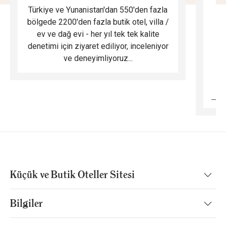
Türkiye ve Yunanistan'dan 550'den fazla
Do
bölgede 2200'den fazla butik otel, villa /
ev ve dağ evi - her yıl tek tek kalite
m
denetimi için ziyaret ediliyor, inceleniyor
ve deneyimliyoruz...
B
Küçük ve Butik Oteller Sitesi
Bilgiler