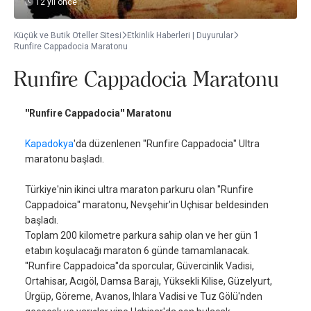
12 yıl önce
Küçük ve Butik Oteller Sitesi
Etkinlik Haberleri | Duyurular
Runfire Cappadocia Maratonu
Runfire Cappadocia Maratonu
''Runfire Cappadocia'' Maratonu
Kapadokya
'da düzenlenen ''Runfire Cappadocia'' Ultra
maratonu başladı.
Türkiye'nin ikinci ultra maraton parkuru olan ''Runfire
Cappadoica'' maratonu, Nevşehir'in Uçhisar beldesinden
başladı.
Toplam 200 kilometre parkura sahip olan ve her gün 1
etabın koşulacağı maraton 6 günde tamamlanacak.
''Runfire Cappadoica''da sporcular, Güvercinlik Vadisi,
Ortahisar, Acıgöl, Damsa Barajı, Yüksekli Kilise, Güzelyurt,
Ürgüp, Göreme, Avanos, Ihlara Vadisi ve Tuz Gölü'nden