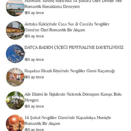
Marmaris Turunç Koyu'nda 14 Şubat’a Özel: Denize Sıfır
Romantik Konaklama Deneyimi
5 ay önce
Antalya Kaleiçi'nde Casa Sur & Cava’da Sevgililer
Günü’ne Özel Romantik Bir Akşam
5 ay önce
DATÇA BADEM ÇİÇEĞİ FESTİVALİ’NE DAVETLİSİNİZ
!
5 ay önce
Kuşadası Kirazlı Köyü'nde Sevgililer Günü Kaçamağı
5 ay önce
Aile Dizimi ile İlişkilerde Sistemik Dönüşüm Kampı, Bolu
Mengen
5 ay önce
14 Şubat Sevgililer Günü’nde Kapadokya Moniq’te
Romantik Bir Akşam
5 ay önce