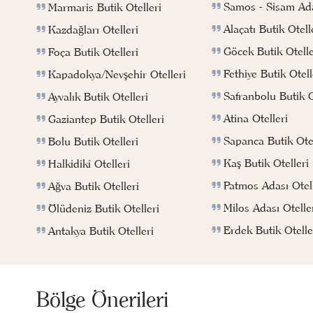
Samos - Sisam Ada
Marmaris Butik Otelleri
Alaçatı Butik Otell
Kazdağları Otelleri
Göcek Butik Otelle
Foça Butik Otelleri
Fethiye Butik Otell
Kapadokya/Nevşehir Otelleri
Safranbolu Butik O
Ayvalık Butik Otelleri
Atina Otelleri
Gaziantep Butik Otelleri
Sapanca Butik Otel
Bolu Butik Otelleri
Kaş Butik Otelleri
Halkidiki Otelleri
Patmos Adası Otell
Ağva Butik Otelleri
Milos Adası Otelle
Ölüdeniz Butik Otelleri
Erdek Butik Otelle
Antakya Butik Otelleri
Bölge Önerileri