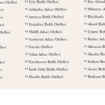
Kos (İstan
Urla Butik Otelleri
sı Otelleri
Mikonos Ad
Astipalya Adası Otelleri
eri
Büyükada B
Amasya Butik Otelleri
ri
Abant Buti
Kuşadası Butik Otelleri
eri
Çeşme Buti
Midilli Adası Otelleri
telleri
Rodos Adas
Santorini Adası Otelleri
Adrasan Bu
Kavala Otelleri
leri
Akyaka But
Sakız Adası Otelleri
Kalkan But
Karaburun Butik Otelleri
eri
Assos Buti
İznik Gölü Butik Otelleri
ri
Bodrum But
Mardin Butik Otelleri
ri