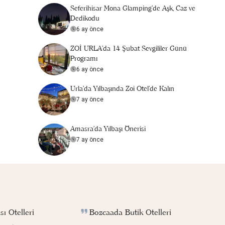
Seferihisar Mona Glamping’de Aşk, Caz ve
Dedikodu
6 ay önce
ZOİ URLA'da 14 Şubat Sevgililer Günü
Programı
6 ay önce
Urla'da Yılbaşında Zoi Otel'de Kalın
7 ay önce
Amasra'da Yılbaşı Önerisi
7 ay önce
Bozcaada Butik Otelleri
ı Otelleri