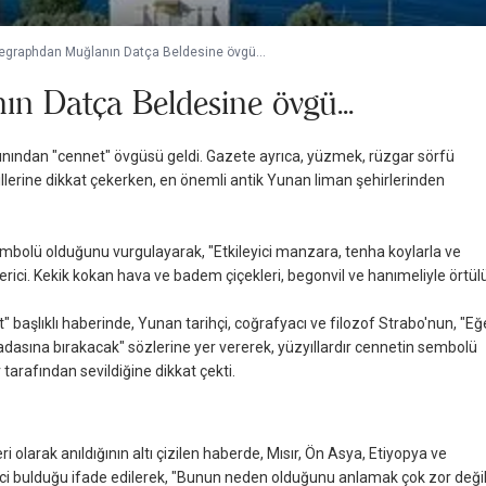
legraphdan Muğlanın Datça Beldesine övgü...
n Datça Beldesine övgü...
sınından "cennet" övgüsü geldi. Gazete ayrıca, yüzmek, rüzgar sörfü
illerine dikkat çekerken, en önemli antik Yunan liman şehirlerinden
embolü olduğunu vurgulayarak, "Etkileyici manzara, tenha koylarla ve
verici. Kekik kokan hava ve badem çiçekleri, begonvil ve hanımeliyle örtül
 başlıklı haberinde, Yunan tarihçi, coğrafyacı ve filozof Strabo'nun, "Eğ
adasına bırakacak" sözlerine yer vererek, yüzyıllardır cennetin sembolü
 tarafından sevildiğine dikkat çekti.
i olarak anıldığının altı çizilen haberde, Mısır, Ön Asya, Etiyopya ve
i bulduğu ifade edilerek, "Bunun neden olduğunu anlamak çok zor değil