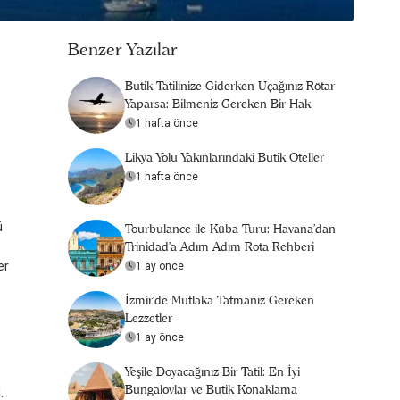
Benzer Yazılar
Butik Tatilinize Giderken Uçağınız Rötar
Yaparsa: Bilmeniz Gereken Bir Hak
1 hafta önce
Likya Yolu Yakınlarındaki Butik Oteller
1 hafta önce
ü
Tourbulance ile Küba Turu: Havana'dan
Trinidad'a Adım Adım Rota Rehberi
er
1 ay önce
İzmir'de Mutlaka Tatmanız Gereken
Lezzetler
1 ay önce
Yeşile Doyacağınız Bir Tatil: En İyi
Bungalovlar ve Butik Konaklama
.