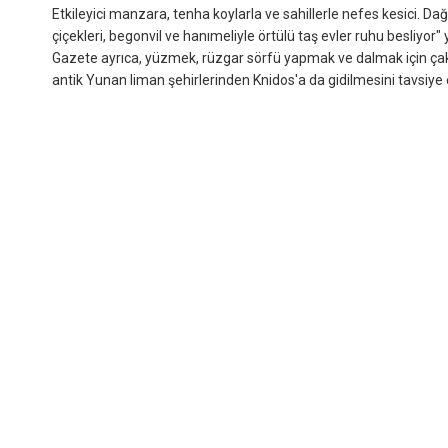
Etkileyici manzara, tenha koylarla ve sahillerle nefes kesici. D
çiçekleri, begonvil ve hanımeliyle örtülü taş evler ruhu besliyor"
Gazete ayrıca, yüzmek, rüzgar sörfü yapmak ve dalmak için çakıl
antik Yunan liman şehirlerinden Knidos'a da gidilmesini tavsiye