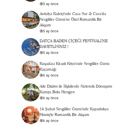
5 ay önce
Antalya Kaleiçi'nde Casa Sur & Cava’da
Sevgililer Günü’ne Özel Romantik Bir
Akşam
5 ay önce
DATÇA BADEM ÇİÇEĞİ FESTİVALİ’NE
DAVETLİSİNİZ !
5 ay önce
Kuşadası Kirazlı Köyü'nde Sevgililer Günü
Kaçamağı
6 ay önce
Aile Dizimi ile İlişkilerde Sistemik Dönüşüm
Kampı, Bolu Mengen
6 ay önce
14 Şubat Sevgililer Günü’nde Kapadokya
Moniq’te Romantik Bir Akşam
6 ay önce