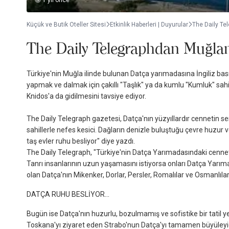
1 yıl önce
Küçük ve Butik Oteller Sitesi
Etkinlik Haberleri | Duyurular
The Daily Te
The Daily Telegraphdan Muğlanı
Türkiye'nin Muğla ilinde bulunan Datça yarımadasına İngiliz ba
yapmak ve dalmak için çakıllı "Taşlık" ya da kumlu "Kumluk" sah
Knidos'a da gidilmesini tavsiye ediyor.
The Daily Telegraph gazetesi, Datça'nın yüzyıllardır cennetin s
sahillerle nefes kesici. Dağların denizle buluştuğu çevre huzur 
taş evler ruhu besliyor" diye yazdı.
The Daily Telegraph, "Türkiye'nin Datça Yarımadasındaki cennet"
Tanrı insanlarının uzun yaşamasını istiyorsa onları Datça Yarım
olan Datça'nın Mikenker, Dorlar, Persler, Romalılar ve Osmanlılar
DATÇA RUHU BESLİYOR...
Bugün ise Datça'nın huzurlu, bozulmamış ve sofistike bir tatil yer
Toskana'yı ziyaret eden Strabo'nun Datça'yı tamamen büyüleyic