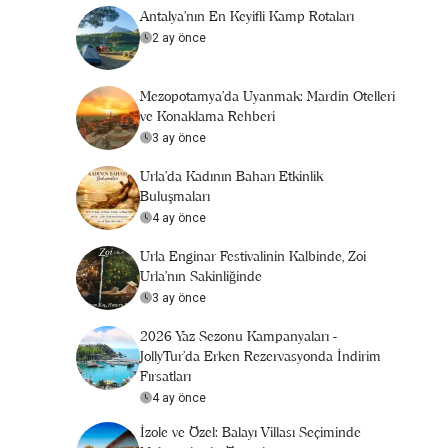
Antalya’nın En Keyifli Kamp Rotaları
2 ay önce
Mezopotamya’da Uyanmak: Mardin Otelleri
ve Konaklama Rehberi
3 ay önce
Urla'da Kadının Baharı Etkinlik
Buluşmaları
4 ay önce
Urla Enginar Festivalinin Kalbinde, Zoi
Urla’nın Sakinliğinde
3 ay önce
2026 Yaz Sezonu Kampanyaları -
JollyTur'da Erken Rezervasyonda İndirim
Fırsatları
4 ay önce
İzole ve Özel: Balayı Villası Seçiminde