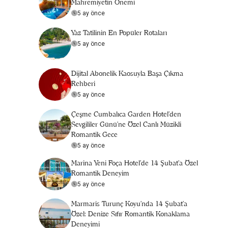
Mahremiyetin Önemi
5 ay önce
Yaz Tatilinin En Popüler Rotaları
5 ay önce
Dijital Abonelik Kaosuyla Başa Çıkma
Rehberi
5 ay önce
Çeşme Cumbalıca Garden Hotel’den
Sevgililer Günü’ne Özel Canlı Müzikli
Romantik Gece
5 ay önce
Marina Yeni Foça Hotel’de 14 Şubat’a Özel
Romantik Deneyim
5 ay önce
Marmaris Turunç Koyu'nda 14 Şubat’a
Özel: Denize Sıfır Romantik Konaklama
Deneyimi