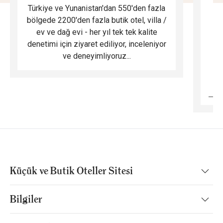
Türkiye ve Yunanistan'dan 550'den fazla
Do
bölgede 2200'den fazla butik otel, villa /
ev ve dağ evi - her yıl tek tek kalite
m
denetimi için ziyaret ediliyor, inceleniyor
ve deneyimliyoruz...
B
Küçük ve Butik Oteller Sitesi
Bilgiler