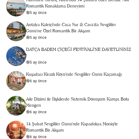
Romantik Konaklama Deneyimi
5 ay önce
Antalya Kaleiçi'nde Casa Sur & Cava’da Sevgililer
Günü’ne Özel Romantik Bir Akşam
5 ay önce
DATÇA BADEM ÇİÇEĞİ FESTİVALİ’NE DAVETLİSİNİZ
!
5 ay önce
Kuşadası Kirazlı Köyü'nde Sevgililer Günü Kaçamağı
6 ay önce
Aile Dizimi ile İlişkilerde Sistemik Dönüşüm Kampı, Bolu
Mengen
6 ay önce
14 Şubat Sevgililer Günü’nde Kapadokya Moniq’te
Romantik Bir Akşam
6 ay önce