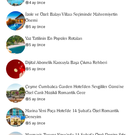
4 ay önce
İzole ve Özel: Balayı Villası Seçiminde Mahremiyetin
Önemi
5 ay önce
Yaz Tatilinin En Popüler Rotaları
5 ay önce
Dijital Abonelik Kaosuyla Başa Çıkma Rehberi
5 ay önce
Çeşme Cumbalıca Garden Hotel’den Sevgililer Günü’ne
Özel Canlı Müzikli Romantik Gece
5 ay önce
Marina Yeni Foça Hotel’de 14 Şubat’a Özel Romantik
Deneyim
5 ay önce
Marmaris Turunç Koyu'nda 14 Şubat’a Özel: Denize Sıfır