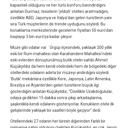
kapasiteli olduğunu ve her türlü konforu barındırdığını
anlatan Durmaz, tesislerin ‘yıldızlı’ otelleri aratmadığını,
özellikle ABD, Japonya ve İtalya’dan gelen turistlerin yanı
sıra Türk müşterilerin de trende uyduğunu söyledi. Bu
konaklama merkezlerinde geceleme fiyatları 50 euro’dan
başlayıp 3 bin euro’ya kadar çıkıyor.
Müze gibi odalar var Ürgüp ilçesindeki, yaklaşık 200 yıllık
eski bir Rum mahallesi olan Karahandere Mahallesi’ndeki
eski evlerden dönüştürülmüş butik otelin sahibi Ahmet
Küçükyıldız da hem kendi otelindeki hem de bölgedeki diğer
otellerdeki odaların adeta bir müzeyi andırdığını söyledi.
‘Butik’ mekânlara özellikle Kore, Japonya, Latin Amerika,
Brezilya ve Arjantin’den gelen turistlerin büyük ilgi
gösterdiğini anlatan Küçükyıldız, “Özellikle Uzakdoğulular,
odaya girdikten 15 dakika sonra çıkıp arkadaşlarına,
şaşkınlıkla kendi odalarını gösteriyorlar. Konukların otele ilk
gelişlerinde yaklaşık bir saatleri böyle geçiyor” dedi.
Otellerindeki 27 odanın her birinin diğerinden farklı bir
mimariye sahip olduğunu belirten Küçükyıldız, en çok Japon