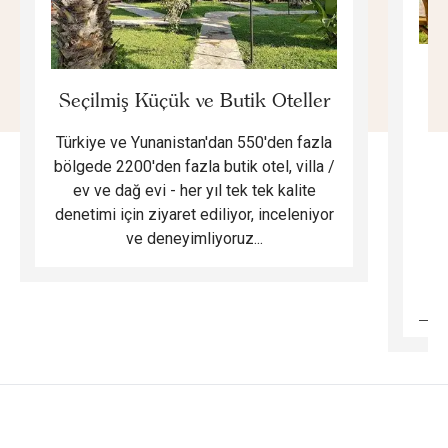
E
Seçilmiş Küçük ve Butik Oteller
Türkiye ve Yunanistan'dan 550'den fazla
Do
bölgede 2200'den fazla butik otel, villa /
ev ve dağ evi - her yıl tek tek kalite
m
denetimi için ziyaret ediliyor, inceleniyor
ve deneyimliyoruz...
B