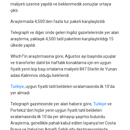
maliyeti üzerine yapıldı ve beklenmedik sonuçlar ortaya
çıktı.
Araştırmada 4,500'den fazla tur paketi karşılaştırıldı
Telegraph ve diğer önde gelen İngiliz gazetelerinde yer alan
araştırma, yaklaşık 4,500 tatil paketinin karşılaştırıldığı 15
ülkede yapıldı.
Which?'in araştırmasına göre, Ağustos ayı başında uçuşlar
ve transferler dahil bir haftalık konaklama için en uygun
fiyatlı yerin kişi başı ortalama maliyeti 847 Sterlin ile Yunan
adası Kalimnos olduğu belirlendi.
Türkiye
, uygun fiyatlı tatil beldeleri sıralamasında ilk 10'da
yer almadı
Telegraph gazetesinde yer alan habere göre,
Türkiye
ve
Portekiz'den hiçbir yerin uygun fiyatlı tatil beldeleri
sıralamasında ilk 10'da yer almayışı şaşırtıcı bulundu.
Araştırma, genellikle pahalı kabul edilen İspanya'nın Costa
Brava ve İtalya'nın Amalfi Sahili gibi destinasyonlarda,