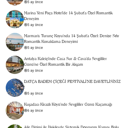
5 ay önce
Marina Yeni Foça Hotel’de 14 Şubat’a Özel Romantik
Deneyim
5 ay önce
Marmaris Turunç Koyu'nda 14 Şubat’a Özel: Denize Sıfır
Romantik Konaklama Deneyimi
5 ay önce
Antalya Kaleiçi'nde Casa Sur & Cava’da Sevgililer
Günü’ne Özel Romantik Bir Akşam
5 ay önce
DATÇA BADEM ÇİÇEĞİ FESTİVALİ’NE DAVETLİSİNİZ
!
5 ay önce
Kuşadası Kirazlı Köyü'nde Sevgililer Günü Kaçamağı
6 ay önce
Aile Dizimi ile İlişkilerde Sistemik Dönüşüm Kampı, Bolu