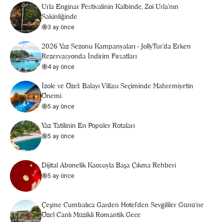
Urla Enginar Festivalinin Kalbinde, Zoi Urla’nın
Sakinliğinde
3 ay önce
2026 Yaz Sezonu Kampanyaları - JollyTur'da Erken
Rezervasyonda İndirim Fırsatları
4 ay önce
İzole ve Özel: Balayı Villası Seçiminde Mahremiyetin
Önemi
5 ay önce
Yaz Tatilinin En Popüler Rotaları
5 ay önce
Dijital Abonelik Kaosuyla Başa Çıkma Rehberi
5 ay önce
Çeşme Cumbalıca Garden Hotel’den Sevgililer Günü’ne
Özel Canlı Müzikli Romantik Gece