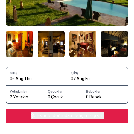
Giriş
Çıkış
06 Aug Thu
07 Aug Fri
Yetişkinler
Çocuklar
Bebekler
2 Yetişkin
0 Çocuk
0 Bebek
Tesisle doğrudan iletişime geçin