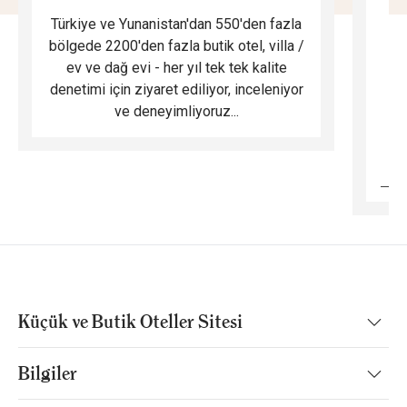
Türkiye ve Yunanistan'dan 550'den fazla
Do
bölgede 2200'den fazla butik otel, villa /
ev ve dağ evi - her yıl tek tek kalite
m
denetimi için ziyaret ediliyor, inceleniyor
ve deneyimliyoruz...
B
Küçük ve Butik Oteller Sitesi
Bilgiler