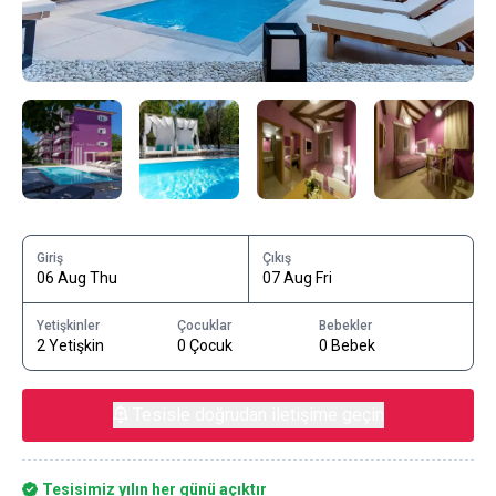
Giriş
Çıkış
06 Aug Thu
07 Aug Fri
Yetişkinler
Çocuklar
Bebekler
2 Yetişkin
0 Çocuk
0 Bebek
Tesisle doğrudan iletişime geçin
Tesisimiz yılın her günü açıktır