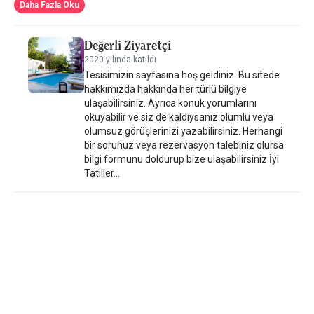
Parga kenti 1 km uzaklıktadır.
Daha Fazla Oku
Değerli Ziyaretçi
2020 yılında katıldı
Tesisimizin sayfasına hoş geldiniz. Bu sitede
hakkımızda hakkında her türlü bilgiye
ulaşabilirsiniz. Ayrıca konuk yorumlarını
okuyabilir ve siz de kaldıysanız olumlu veya
olumsuz görüşlerinizi yazabilirsiniz. Herhangi
bir sorunuz veya rezervasyon talebiniz olursa
bilgi formunu doldurup bize ulaşabilirsiniz.İyi
Tatiller...