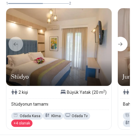
1
2
Stüdyo
Junio
2
2 kişi
Büyük Yatak
(20 m
)
2 k
Stüdyonun tamamı
Bahçe 
Odada Kasa
Klima
Odada Tv
Ka
+4 olanak
Kl