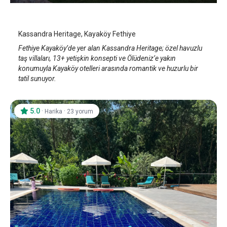
Fethiye Kayaköy
/
Muğla
Kassandra Heritage, Kayaköy Fethiye
Fethiye Kayaköy’de yer alan Kassandra Heritage; özel havuzlu
taş villaları, 13+ yetişkin konsepti ve Ölüdeniz’e yakın
konumuyla Kayaköy otelleri arasında romantik ve huzurlu bir
tatil sunuyor.
5.0
·
·
Harika
23 yorum