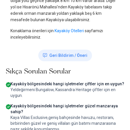
doğal yolu geçince yaklaşık 8 km 10 km vardır arada. Diğer
yol ise Hisarönü Mahallesi'nden Kayaköy tabelasını takip
ederek orman manzaralı yoldan yaklaşık beş 6 km
mesafede bulunan Kayaköya ulaşabilirsiniz.
Konaklama önerileri için
Kayaköy Otelleri
sayfamızı
inceleyebilirsiniz.
Geri Bildirim / Öneri
Sıkça Sorulan Sorular
Kayaköy bölgesindeki hangi işletmeler çiftler için en uygun?
Yeldeğirmeni Bungalow, Kassandra Heritage çiftler için en
uygun.
Kayaköy bölgesindeki hangi işletmeler güzel manzaraya
sahip?
Kaya Villas Exclusive,geniş bahçesinde havuzu, restoranı,
birbirinden güzel ve geniş villaları gün batımı manzarasına
nazır şekilde konumlanmış.