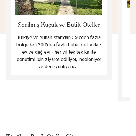
E
Seçilmiş Küçük ve Butik Oteller
Türkiye ve Yunanistan'dan 550'den fazla
Do
bölgede 2200'den fazla butik otel, villa /
ev ve dağ evi - her yıl tek tek kalite
m
denetimi için ziyaret ediliyor, inceleniyor
ve deneyimliyoruz...
B