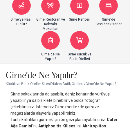
Girne'ye Nasıl
Girne Restoran ve
Girne Rehberi
Girne'de
Gidilir?
Kahvaltı
Gezilecek Yerler
Mekanları
Girne'de Ne
Girne Küçük ve
Yapılır?
Butik Otelleri
Girne'de Ne Yapılır?
Küçük ve Butik Oteller Sitesi
Kıbrıs Butik Otelleri
Girne'de Ne Yapılır?
Girne sokaklarında dolaşabilir, deniz kenarında yürüyüş
yapabilir ya da bisiklete binebilir ve bolca fotoğraf
çekebilirsiniz. İsterseniz Girne merkezde çarşı ve
mağazalarda alışveriş yapabilirsiniz.
Tarihi kalıntıları görmek için bir gezi planlayabilirsiniz.
Cafer
Ağa Camisi’
ni,
Antiphonitis Kilisesi
’ni,
Akhiropiitos