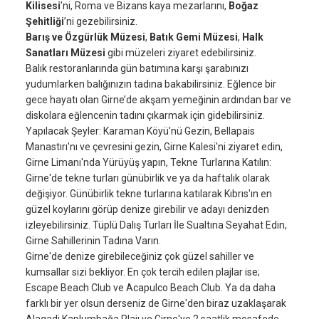
Kilisesi
’ni, Roma ve Bizans kaya mezarlarını,
Boğaz
Şehitliği
’ni gezebilirsiniz.
Barış ve Özgürlük Müzesi
,
Batık Gemi Müzesi
,
Halk
Sanatları Müzesi
gibi müzeleri ziyaret edebilirsiniz.
Balık restoranlarında gün batımına karşı şarabınızı
yudumlarken balığınızın tadına bakabilirsiniz. Eğlence bir
gece hayatı olan Girne’de akşam yemeğinin ardından bar ve
diskolara eğlencenin tadını çıkarmak için gidebilirsiniz.
Yapılacak Şeyler: Karaman Köyü'nü Gezin, Bellapais
Manastırı'nı ve çevresini gezin, Girne Kalesi'ni ziyaret edin,
Girne Limanı'nda Yürüyüş yapın, Tekne Turlarına Katılın:
Girne'de tekne turları günübirlik ve ya da haftalık olarak
değişiyor. Günübirlik tekne turlarına katılarak Kıbrıs'ın en
güzel koylarını görüp denize girebilir ve adayı denizden
izleyebilirsiniz. Tüplü Dalış Turları İle Sualtına Seyahat Edin,
Girne Sahillerinin Tadına Varın.
Girne'de denize girebileceğiniz çok güzel sahiller ve
kumsallar sizi bekliyor. En çok tercih edilen plajlar ise;
Escape Beach Club ve Acapulco Beach Club. Ya da daha
farklı bir yer olsun derseniz de Girne'den biraz uzaklaşarak
Alagadi Kaplumbağa Plajı ve Girne'ye 2 saatlik mesafede