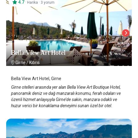
4.7
·
·
Harika
3 yorum
Bella View Art Hotel
Girne
/
Kıbrıs
Bella View Art Hotel, Girne
Girne otelleri arasında yer alan Bella View Art Boutique Hotel,
panoramik deniz ve dağ manzaralı konumu, ferah odaları ve
özenli hizmet anlayışıyla Girne’de sakin, manzara odaklı ve
huzur verici bir konaklama deneyimi sunan özel bir otel.