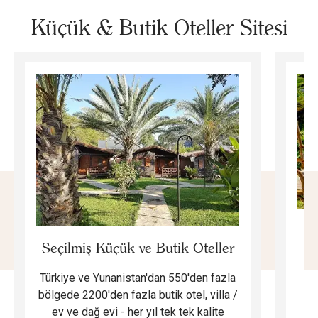
Küçük & Butik Oteller Sitesi
E
Seçilmiş Küçük ve Butik Oteller
Türkiye ve Yunanistan'dan 550'den fazla
Do
bölgede 2200'den fazla butik otel, villa /
ev ve dağ evi - her yıl tek tek kalite
m