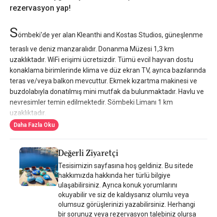
rezervasyon yap!
S
ömbeki'de yer alan Kleanthi and Kostas Studios, güneşlenme
teraslı ve deniz manzaralıdır. Donanma Müzesi 1,3 km
uzaklıktadır. WiFi erişimi ücretsizdir. Tümü evcil hayvan dostu
konaklama birimlerinde klima ve düz ekran TV, ayrıca bazılarında
teras ve/veya balkon mevcuttur. Ekmek kızartma makinesi ve
buzdolabıyla donatılmış mini mutfak da bulunmaktadır. Havlu ve
nevresimler temin edilmektedir. Sömbeki Limanı 1 km
uzaklıktadır.
Daha Fazla Oku
Değerli Ziyaretçi
Tesisimizin sayfasına hoş geldiniz. Bu sitede
hakkımızda hakkında her türlü bilgiye
ulaşabilirsiniz. Ayrıca konuk yorumlarını
okuyabilir ve siz de kaldıysanız olumlu veya
olumsuz görüşlerinizi yazabilirsiniz. Herhangi
bir sorunuz veya rezervasyon talebiniz olursa