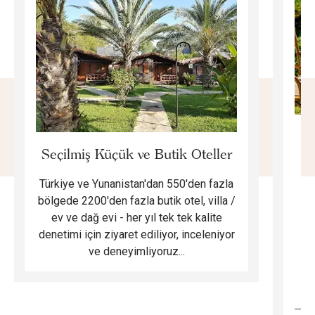
E
Seçilmiş Küçük ve Butik Oteller
Türkiye ve Yunanistan'dan 550'den fazla
Do
bölgede 2200'den fazla butik otel, villa /
ev ve dağ evi - her yıl tek tek kalite
m
denetimi için ziyaret ediliyor, inceleniyor
ve deneyimliyoruz...
B