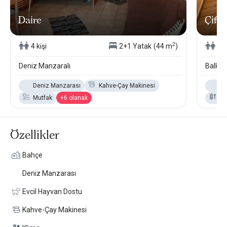
Daire
Çift 
2
4 kişi
2+1 Yatak
(44 m
)
2 k
Deniz Manzaralı
Balkon
Deniz Manzarası
Kahve-Çay Makinesi
De
Mutfak
+6 olanak
Kl
Özellikler
Bahçe
Deniz Manzarası
Evcil Hayvan Dostu
Kahve-Çay Makinesi