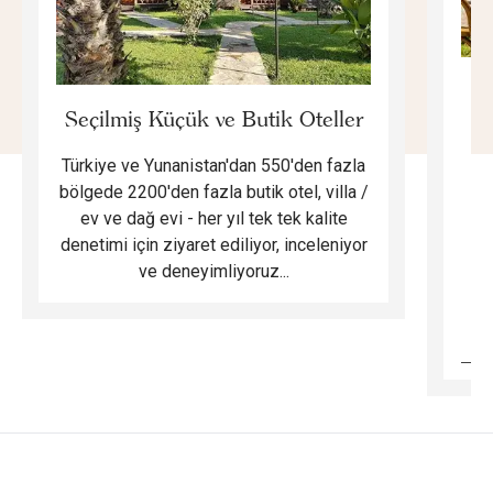
E
Seçilmiş Küçük ve Butik Oteller
Türkiye ve Yunanistan'dan 550'den fazla
Do
bölgede 2200'den fazla butik otel, villa /
ev ve dağ evi - her yıl tek tek kalite
m
denetimi için ziyaret ediliyor, inceleniyor
ve deneyimliyoruz...
B