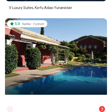
V Luxury Suites, Korfu Adası Yunanistan
5.0
·
·
Harika
3 yorum