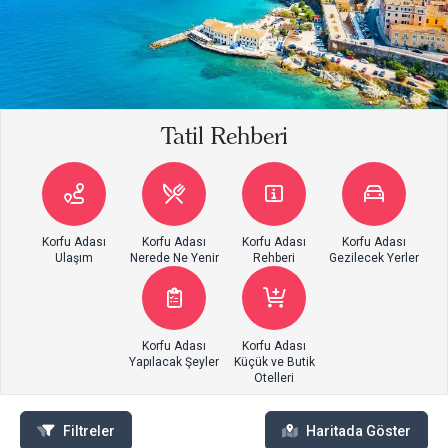
Tatil Rehberi
Korfu Adası
Korfu Adası
Korfu Adası
Korfu Adası
Ulaşım
Nerede Ne Yenir
Rehberi
Gezilecek Yerler
Korfu Adası
Korfu Adası
Yapılacak Şeyler
Küçük ve Butik
Otelleri
Filtreler
Haritada Göster