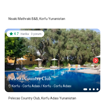
Korfu - Corfu Adası
/
Korfu - Corfu Adası
Nisaki Mathraki B&B, Korfu Yunanistan
4.7
·
·
Harika
3 yorum
Pelecas Country Club
Korfu - Corfu Adası
/
Korfu - Corfu Adası
Pelecas Country Club, Korfu Adası Yunanistan