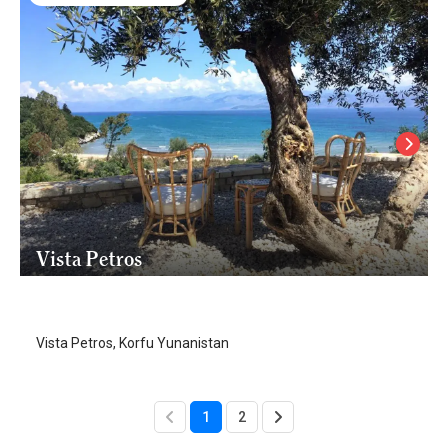
Vista Petros
Korfu - Corfu Adası
/
Korfu - Corfu Adası
Vista Petros, Korfu Yunanistan
1
2