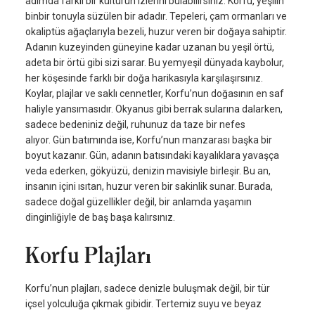
adımda farklı bir kültürün izlerini bulabilirsiniz. Korfu, yeşilin
binbir tonuyla süzülen bir adadır. Tepeleri, çam ormanları ve
okaliptüs ağaçlarıyla bezeli, huzur veren bir doğaya sahiptir.
Adanın kuzeyinden güneyine kadar uzanan bu yeşil örtü,
adeta bir örtü gibi sizi sarar. Bu yemyeşil dünyada kaybolur,
her köşesinde farklı bir doğa harikasıyla karşılaşırsınız.
Koylar, plajlar ve saklı cennetler, Korfu’nun doğasının en saf
haliyle yansımasıdır. Okyanus gibi berrak sularına dalarken,
sadece bedeniniz değil, ruhunuz da taze bir nefes
alıyor. Gün batımında ise, Korfu’nun manzarası başka bir
boyut kazanır. Gün, adanın batısındaki kayalıklara yavaşça
veda ederken, gökyüzü, denizin mavisiyle birleşir. Bu an,
insanın içini ısıtan, huzur veren bir sakinlik sunar. Burada,
sadece doğal güzellikler değil, bir anlamda yaşamın
dinginliğiyle de baş başa kalırsınız.
Korfu Plajları
Korfu’nun plajları, sadece denizle buluşmak değil, bir tür
içsel yolculuğa çıkmak gibidir. Tertemiz suyu ve beyaz