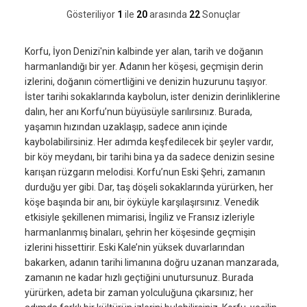
Gösteriliyor
1
ile
20
arasında
22
Sonuçlar
Korfu, İyon Denizi'nin kalbinde yer alan, tarih ve doğanın
harmanlandığı bir yer. Adanın her köşesi, geçmişin derin
izlerini, doğanın cömertliğini ve denizin huzurunu taşıyor.
İster tarihi sokaklarında kaybolun, ister denizin derinliklerine
dalın, her anı Korfu’nun büyüsüyle sarılırsınız. Burada,
yaşamın hızından uzaklaşıp, sadece anın içinde
kaybolabilirsiniz. Her adımda keşfedilecek bir şeyler vardır,
bir köy meydanı, bir tarihi bina ya da sadece denizin sesine
karışan rüzgarın melodisi. Korfu’nun Eski Şehri, zamanın
durduğu yer gibi. Dar, taş döşeli sokaklarında yürürken, her
köşe başında bir anı, bir öyküyle karşılaşırsınız. Venedik
etkisiyle şekillenen mimarisi, İngiliz ve Fransız izleriyle
harmanlanmış binaları, şehrin her köşesinde geçmişin
izlerini hissettirir. Eski Kale’nin yüksek duvarlarından
bakarken, adanın tarihi limanına doğru uzanan manzarada,
zamanın ne kadar hızlı geçtiğini unutursunuz. Burada
yürürken, adeta bir zaman yolculuğuna çıkarsınız; her