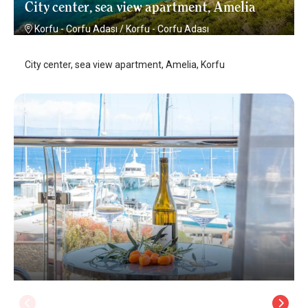
City center, sea view apartment, Amelia
Korfu - Corfu Adası
/
Korfu - Corfu Adası
City center, sea view apartment, Amelia, Korfu