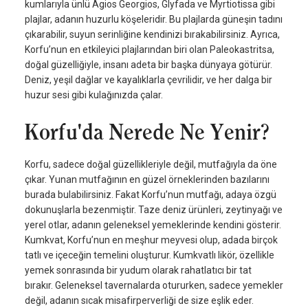
kumlarıyla ünlü Agios Georgios, Glyfada ve Myrtiotissa gibi
plajlar, adanın huzurlu köşeleridir. Bu plajlarda güneşin tadını
çıkarabilir, suyun serinliğine kendinizi bırakabilirsiniz. Ayrıca,
Korfu’nun en etkileyici plajlarından biri olan Paleokastritsa,
doğal güzelliğiyle, insanı adeta bir başka dünyaya götürür.
Deniz, yeşil dağlar ve kayalıklarla çevrilidir, ve her dalga bir
huzur sesi gibi kulağınızda çalar.
Korfu'da Nerede Ne Yenir?
Korfu, sadece doğal güzellikleriyle değil, mutfağıyla da öne
çıkar. Yunan mutfağının en güzel örneklerinden bazılarını
burada bulabilirsiniz. Fakat Korfu’nun mutfağı, adaya özgü
dokunuşlarla bezenmiştir. Taze deniz ürünleri, zeytinyağı ve
yerel otlar, adanın geleneksel yemeklerinde kendini gösterir.
Kumkvat, Korfu’nun en meşhur meyvesi olup, adada birçok
tatlı ve içeceğin temelini oluşturur. Kumkvatlı likör, özellikle
yemek sonrasında bir yudum olarak rahatlatıcı bir tat
bırakır. Geleneksel tavernalarda otururken, sadece yemekler
değil, adanın sıcak misafirperverliği de size eşlik eder.