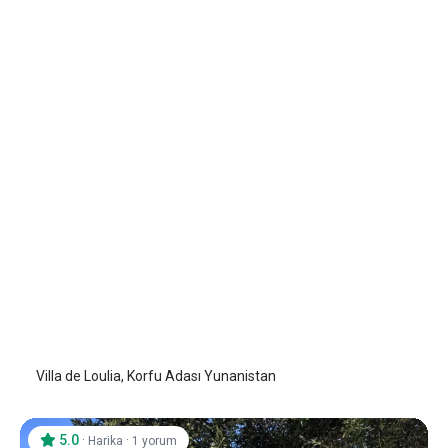
Villa de Loulia
Korfu - Corfu Adası
/
Korfu - Corfu Adası
Villa de Loulia, Korfu Adası Yunanistan
5.0
·
·
Harika
1 yorum