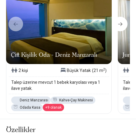
Çift Kişilik Oda - Deniz Manzaralı
Junio
2
2 kişi
Büyük Yatak
(21 m
)
2 k
Talep üzerine mevcut 1 bebek karyolası veya 1
Talep 
ilave yatak.
ilave y
Deniz Manzarası
Kahve-Çay Makinesi
De
Odada Kasa
+9 olanak
Od
Özellikler