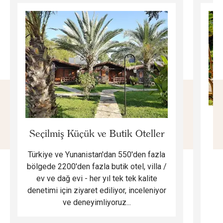
E
Seçilmiş Küçük ve Butik Oteller
Türkiye ve Yunanistan'dan 550'den fazla
Do
bölgede 2200'den fazla butik otel, villa /
ev ve dağ evi - her yıl tek tek kalite
m
denetimi için ziyaret ediliyor, inceleniyor
ve deneyimliyoruz...