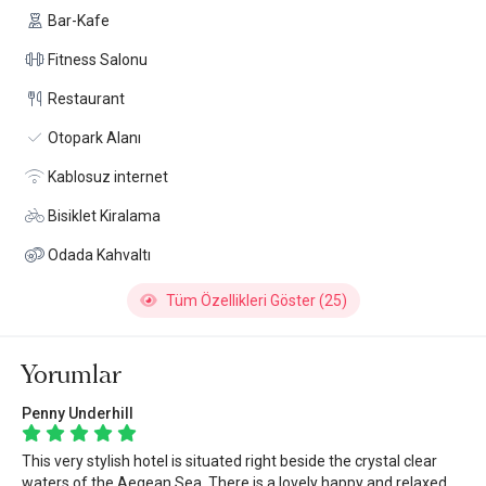
Bar-Kafe
Fitness Salonu
Restaurant
Otopark Alanı
Kablosuz internet
Bisiklet Kiralama
Odada Kahvaltı
Tüm Özellikleri Göster (25)
Yorumlar
Penny Underhill
This very stylish hotel is situated right beside the crystal clear
waters of the Aegean Sea. There is a lovely happy and relaxed