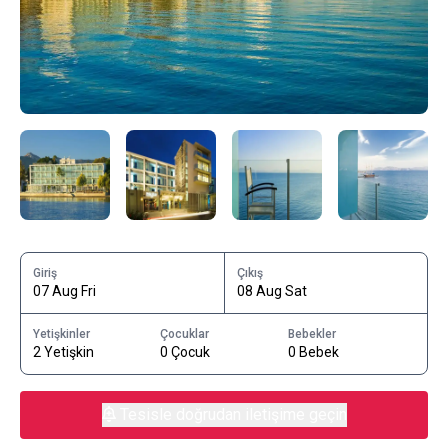
Giriş
Çıkış
07 Aug Fri
08 Aug Sat
Yetişkinler
Çocuklar
Bebekler
2 Yetişkin
0 Çocuk
0 Bebek
Tesisle doğrudan iletişime geçin