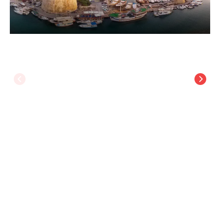
G Suites Luxury Rentals
Lefkoşa
/
Kıbrıs