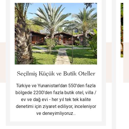
E
Seçilmiş Küçük ve Butik Oteller
Türkiye ve Yunanistan'dan 550'den fazla
Do
bölgede 2200'den fazla butik otel, villa /
ev ve dağ evi - her yıl tek tek kalite
m
denetimi için ziyaret ediliyor, inceleniyor
ve deneyimliyoruz...
B