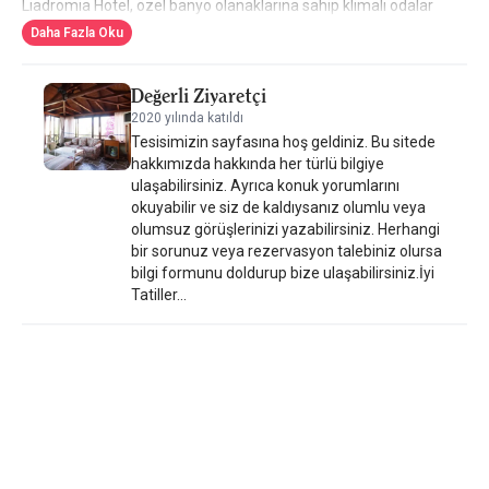
Liadromia Hotel, özel banyo olanaklarına sahip klimalı odalar
sunmaktadır. Bazı odalar Ege Denizi manzaralı balkonlara
Daha Fazla Oku
sahiptir. Bağımsız değerlendirmelere göre burası konuklarımızın
Patitírion'un en sevdiği yerdir. Bu tesis aynı zamanda Patitírion
Değerli Ziyaretçi
bölgesindeki en iyi değer olarak da değerlendiriliyor! Misafirler bu
2020 yılında katıldı
şehirdeki diğer tesislere kıyasla paralarının karşılığını daha fazla
Tesisimizin sayfasına hoş geldiniz. Bu sitede
alıyor.
hakkımızda hakkında her türlü bilgiye
ulaşabilirsiniz. Ayrıca konuk yorumlarını
okuyabilir ve siz de kaldıysanız olumlu veya
olumsuz görüşlerinizi yazabilirsiniz. Herhangi
bir sorunuz veya rezervasyon talebiniz olursa
bilgi formunu doldurup bize ulaşabilirsiniz.İyi
Tatiller...