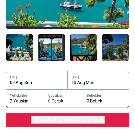
Giriş
Çıkış
09 Aug Sun
10 Aug Mon
Yetişkinler
Çocuklar
Bebekler
2 Yetişkin
0 Çocuk
0 Bebek
Tesisle doğrudan iletişime geçin