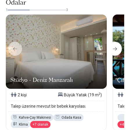
Odalar
1
3
Stüdyo - Deniz Manzaralı
Çift 
2
2 kişi
Büyük Yatak
(19 m
)
2 k
Talep üzerine mevcut bir bebek karyolası.
Talep 
Kahve-Çay Makinesi
Odada Kasa
De
Klima
+7 olanak
+4 ol