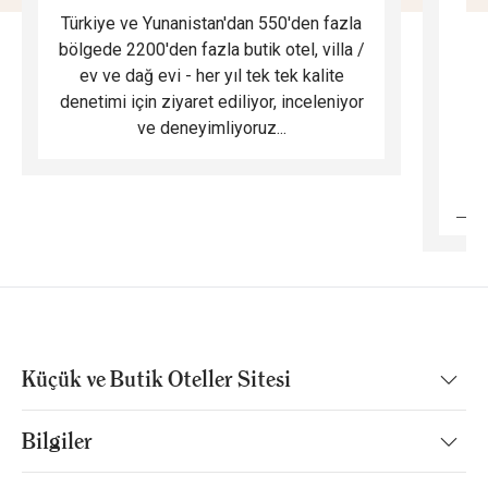
Türkiye ve Yunanistan'dan 550'den fazla
Do
bölgede 2200'den fazla butik otel, villa /
ev ve dağ evi - her yıl tek tek kalite
m
denetimi için ziyaret ediliyor, inceleniyor
ve deneyimliyoruz...
B
Küçük ve Butik Oteller Sitesi
Bilgiler