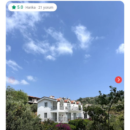
5.0
·
·
Harika
21 yorum