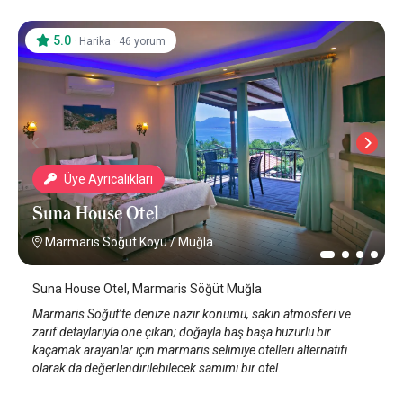
5.0
·
·
Harika
46 yorum
Üye Ayrıcalıkları
Suna House Otel
Marmaris Söğüt Köyü
/
Muğla
Suna House Otel, Marmaris Söğüt Muğla
Marmaris Söğüt’te denize nazır konumu, sakin atmosferi ve
zarif detaylarıyla öne çıkan; doğayla baş başa huzurlu bir
kaçamak arayanlar için marmaris selimiye otelleri alternatifi
olarak da değerlendirilebilecek samimi bir otel.