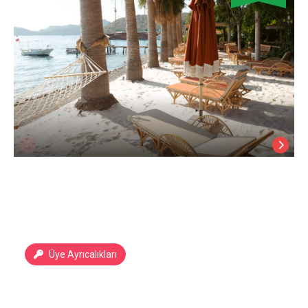
Üye Ayrıcalıkları
Panocco Beach & Hotel
Marmaris Söğüt Köyü
/
Muğla