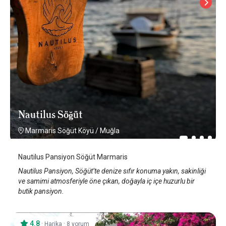
Nautilus Söğüt
Marmaris Söğüt Köyü
/
Muğla
Nautilus Pansiyon Söğüt Marmaris
Nautilus Pansiyon, Söğüt’te denize sıfır konuma yakın, sakinliği
ve samimi atmosferiyle öne çıkan, doğayla iç içe huzurlu bir
butik pansiyon.
4.8
·
·
Harika
8 yorum