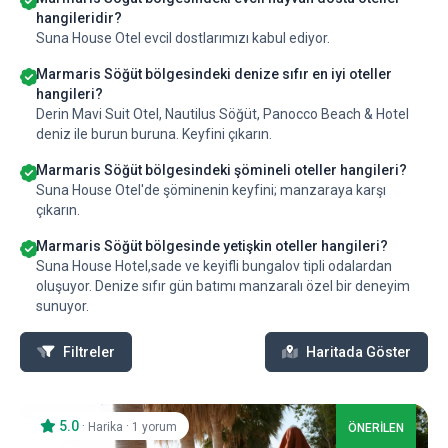
hangileridir?
Suna House Otel evcil dostlarımızı kabul ediyor.
Marmaris Söğüt bölgesindeki denize sıfır en iyi oteller
hangileri?
Derin Mavi Suit Otel, Nautilus Söğüt, Panocco Beach & Hotel
deniz ile burun buruna. Keyfini çıkarın.
Marmaris Söğüt bölgesindeki şömineli oteller hangileri?
Suna House Otel'de şöminenin keyfini; manzaraya karşı
çıkarın.
Marmaris Söğüt bölgesinde yetişkin oteller hangileri?
Suna House Hotel,sade ve keyifli bungalov tipli odalardan
oluşuyor. Denize sıfır gün batımı manzaralı özel bir deneyim
sunuyor.
Filtreler
Haritada Göster
5.0
·
·
Harika
1 yorum
ÖNERİLEN