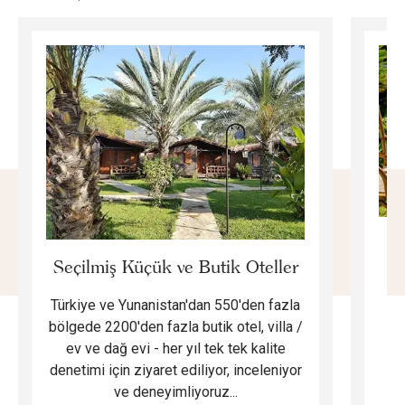
E
Seçilmiş Küçük ve Butik Oteller
Türkiye ve Yunanistan'dan 550'den fazla
Do
bölgede 2200'den fazla butik otel, villa /
ev ve dağ evi - her yıl tek tek kalite
m
denetimi için ziyaret ediliyor, inceleniyor
ve deneyimliyoruz...