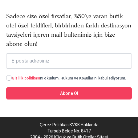
Sadece size özel fırsatlar, %50’ye varan butik
otel özel teklifleri, birbirinden farklı destinasyon
tavsiyeleri içeren mail bültenimiz için bize
abone olun!
Gizlilik politikası
nı okudum. Hüküm ve Koşullarını kabul ediyorum.
Abone Ol
Çerez Politikası
KVKK Hakkında
Tursab Belge No: 8417
2004 - 2026 Küçük ve Butik Oteller Sitesi