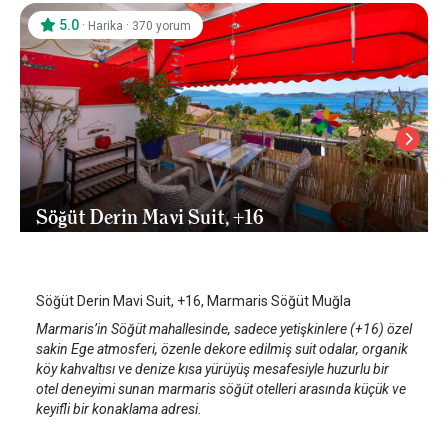
5.0
·
·
Harika
370 yorum
Söğüt Derin Mavi Suit, +16
Marmaris Söğüt Köyü
/
Muğla
Söğüt Derin Mavi Suit, +16, Marmaris Söğüt Muğla
Marmaris’in Söğüt mahallesinde, sadece yetişkinlere (+16) özel
sakin Ege atmosferi, özenle dekore edilmiş suit odalar, organik
köy kahvaltısı ve denize kısa yürüyüş mesafesiyle huzurlu bir
otel deneyimi sunan marmaris söğüt otelleri arasında küçük ve
keyifli bir konaklama adresi.