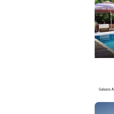
Galazi
Midilli 
Galazio A