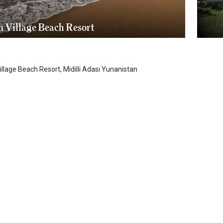
n Village Beach Resort
Adası
/
Midilli Adası
illage Beach Resort, Midilli Adası Yunanistan
Arc
Mid