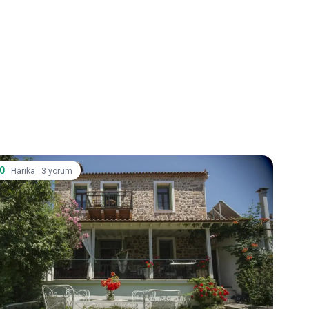
.0
·
·
Harika
3 yorum