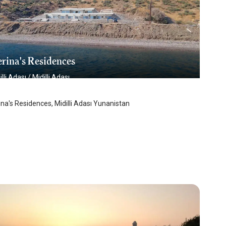
rina's Residences
illi Adası
/
Midilli Adası
ina's Residences, Midilli Adası Yunanistan