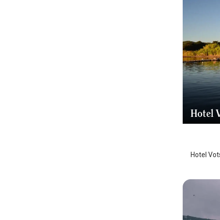
Hotel 
Midilli 
Hotel Vot