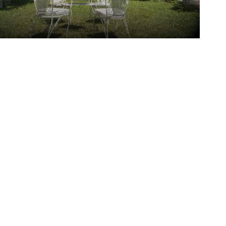
hontiko Petras 1821
illi Adası
/
Midilli Adası