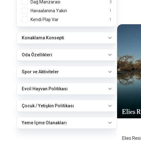
Dağ Manzarası
3
Havaalanına Yakın
1
Kendi Plajı Var
1
Konaklama Konsepti
Oda Özellikleri
Spor ve Aktiviteler
Evcil Hayvan Politikası
Çocuk / Yetişkin Politikası
Elies 
Midilli 
Yeme İçme Olanakları
Elies Res