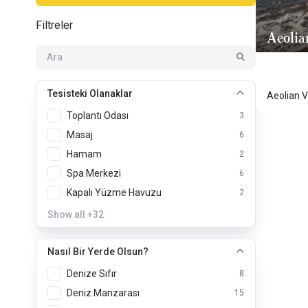
Filtreler
Aeolia
Midilli 
Tesisteki Olanaklar
Aeolian V
Toplantı Odası
3
Masaj
6
Hamam
2
Spa Merkezi
6
Kapalı Yüzme Havuzu
2
Show all
+32
Nasıl Bir Yerde Olsun?
Denize Sıfır
8
Deniz Manzarası
15