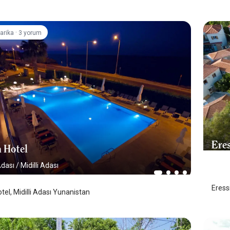
·
arika
3 yorum
Ere
n Hotel
Mid
Adası
/
Midilli Adası
Eress
otel, Midilli Adası Yunanistan