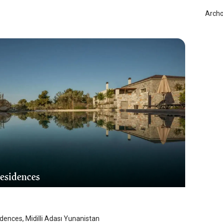
Archo
Residences
Adası
/
Midilli Adası
idences, Midilli Adası Yunanistan