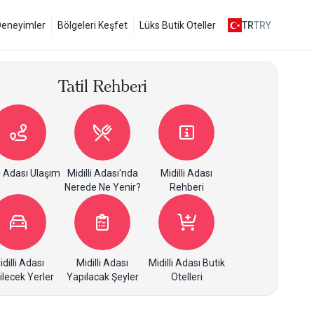
 Deneyimler
Bölgeleri Keşfet
Lüks Butik Oteller
TR
TRY
Tatil Rehberi
li Adası Ulaşım
Midilli Adası'nda
Midilli Adası
Nerede Ne Yenir?
Rehberi
idilli Adası
Midilli Adası
Midilli Adası Butik
ilecek Yerler
Yapılacak Şeyler
Otelleri