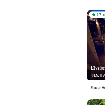
4.7
·
H
Elysio
Midilli 
Elysion H