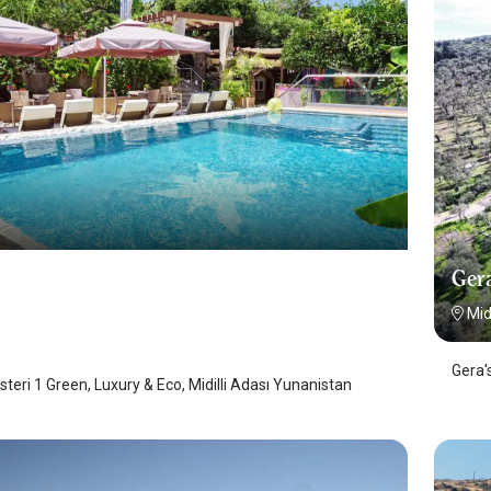
Gera
o Asteri 1 Green, Luxury & Eco
Mid
Adası
/
Midilli Adası
Gera'
steri 1 Green, Luxury & Eco, Midilli Adası Yunanistan