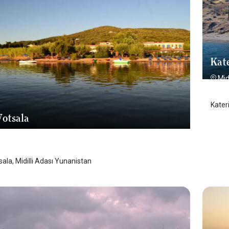
Kate
Mid
Kater
Votsala
Adası
/
Midilli Adası
sala, Midilli Adası Yunanistan