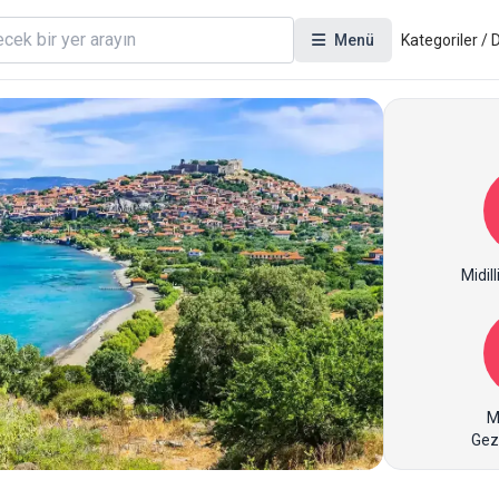
Menü
Kategoriler /
Midil
M
Gez