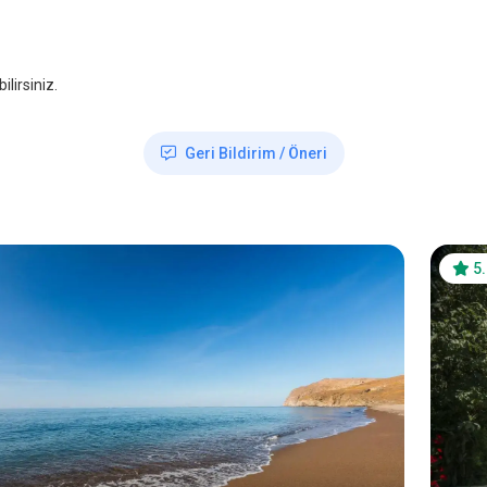
lirsiniz.
Geri Bildirim / Öneri
5